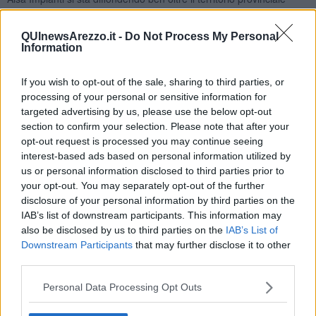
aretino.
Le quattro giornate di “
Zero Spreco
“, che vedono alternarsi diverse
QUInewsArezzo.it -
Do Not Process My Personal
scuole superiori, coinvolgono i ragazzi in incontri e percorsi
Information
formativi su ambiente, salute, riuso e sostenibilità, tenuti da esperti
e dal personale tecnico di Aisa Impianti s.p.a, e che comprendono
If you wish to opt-out of the sale, sharing to third parties, or
nello specifico:
visita al polo tecnologico,
corso di educazione
processing of your personal or sensitive information for
alimentare
,
lezioni di raccolta differenziata e trattamento rifiuti
,
targeted advertising by us, please use the below opt-out
geografia astronomica
col
Gruppo Astrofili Arezzo,
la
section to confirm your selection. Please note that after your
produzione e gli impieghi del compost per l’agricoltura
opt-out request is processed you may continue seeing
biologica
.
interest-based ads based on personal information utilized by
us or personal information disclosed to third parties prior to
your opt-out. You may separately opt-out of the further
disclosure of your personal information by third parties on the
Per i ragazzi si tratta di un’occasione per conoscere il
IAB’s list of downstream participants. This information may
funzionamento delle infrastrutture pubbliche preposte alla
also be disclosed by us to third parties on the
IAB’s List of
protezione ambientale e su cui è importante formare una coscienza
Downstream Participants
that may further disclose it to other
civica.
third parties.
"In un momento così complesso in relazione allo scenario
internazionale, l’azienda è impegnata al massimo perché i giovani
Personal Data Processing Opt Outs
possano conoscere le infrastrutture normative e i benefici
ambientali. Ogni metro cubo di biometano ricavato grazie alla