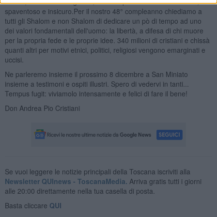
scuola, sanità e valori grandi, senza i quali il mondo si fa brutto,
spaventoso e insicuro.Per il nostro 48° compleanno chiediamo a
tutti gli Shalom e non Shalom di dedicare un pò di tempo ad uno
dei valori fondamentali dell'uomo: la libertà, a difesa di chi muore
per la propria fede e le proprie idee. 340 milioni di cristiani e chissà
quanti altri per motivi etnici, politici, religiosi vengono emarginati e
uccisi.
Ne parleremo insieme il prossimo 8 dicembre a San Miniato
insieme a testimoni e ospiti illustri. Spero di vedervi in tanti...
Tempus fugit: viviamolo intensamente e felici di fare il bene!
Don Andrea Pio Cristiani
Se vuoi leggere le notizie principali della Toscana iscriviti alla
Newsletter QUInews - ToscanaMedia.
Arriva gratis tutti i giorni
alle 20:00 direttamente nella tua casella di posta.
Basta cliccare
QUI