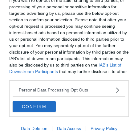
If you wish to opt-out of the sale, sharing to third parties, or
nella pieve che elaborammo il nostro progetto di vita senza mai
processing of your personal or sensitive information for
distogliere lo sguardo da Gesù Cristo, vero suggeritore dei nostri
targeted advertising by us, please use the below opt-out
piani, per un mondo alternativo e come ci credevamo: il potere
section to confirm your selection. Please note that after your
come servizio, gli uomini fratelli e sorelle, tutti eguali, i più fragili al
opt-out request is processed you may continue seeing
primo posto e la pace come valore assoluto, fra di noi umani e con
interest-based ads based on personal information utilized by
il creato, la casa che ci accoglie.
us or personal information disclosed to third parties prior to
Non ci fu teoria o dottrina, ma esperienza di accoglienza dei più
your opt-out. You may separately opt-out of the further
piccoli e fragili e scoperta del mondo con le sue bellezze, bruttezze
disclosure of your personal information by third parties on the
e contraddizioni. La terra che offre i suoi frutti per tutti, ma cibo per
IAB’s list of downstream participants. This information may
pochi. Mancanza di scuole e salute ma detenzione di armi, forzieri
also be disclosed by us to third parties on the
IAB’s List of
strapieni di ricchezza in mano di pochi e una moltitudine in crescita
Downstream Participants
that may further disclose it to other
di affamati e assetati...Cantieri di vita, gruppi, campeggi, incontri,
third parties.
viaggi nel mondo e pellegrinaggi nei luoghi del dolore hanno
permesso l'estensione di Shalom.
Personal Data Processing Opt Outs
Migliaia di giovani vi sono passati e molti permangono fieri che
questa realtà viva sia frutto di tutti e ognuno ne è il fondatore. Non
CONFIRM
si tratta di attenersi ad uno statuto formale, ma ad assumere un
nuovo stile di vita. Ci avviciniamo al mezzo secolo di vita felici
perché il tempo che è quanto di più prezioso possediamo, è stato
investito bene e ha dato frutti di vita a migliaia e migliaia di esseri
Data Deletion
Data Access
Privacy Policy
umani con i quali insieme a tanti abbiamo condiviso acqua, cibo,