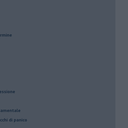
ermine
ressione
à
ndamentale
cchi di panico