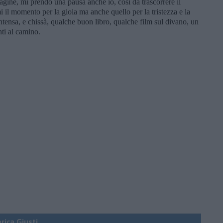
gine, mi prendo una pausa anche io, così da trascorrere il
i il momento per la gioia ma anche quello per la tristezza e la
ntensa, e chissà, qualche buon libro, qualche film sul divano, un
nti al camino.
erica Giusti