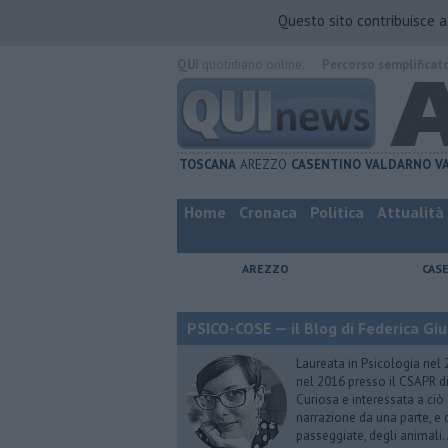
Questo sito contribuisce 
QUI
quotidiano online.
Percorso semplificat
TOSCANA
AREZZO
CASENTINO
VALDARNO
V
Home
Cronaca
Politica
Attualità
AREZZO
CAS
PSICO-COSE — il Blog di Federica Giu
Laureata in Psicologia nel 
nel 2016 presso il CSAPR di
Curiosa e interessata a ciò
narrazione da una parte, e d
passeggiate, degli animali…