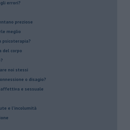
li errori?
ventano preziose
rle meglio
 psicoterapia?
a del corpo
e?
vare noi stessi
 connessione o disagio?
 affettiva e sessuale
ute e l’incolumità
ione