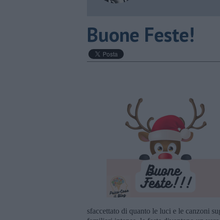
​Buone Feste!
sfaccettato di quanto le luci e le canzoni su