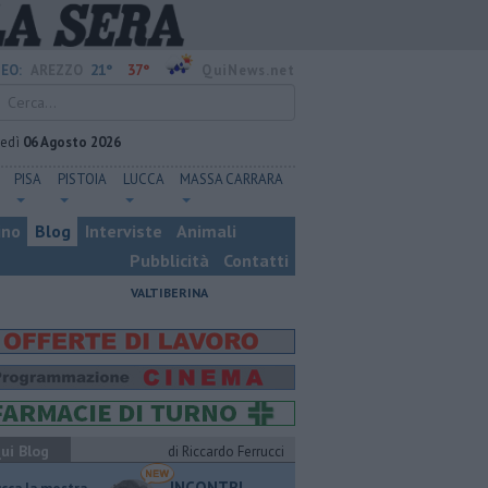
21°
37°
EO:
AREZZO
QuiNews.net
vedì
06 Agosto 2026
PISA
PISTOIA
LUCCA
MASSA CARRARA
ino
Blog
Interviste
Animali
Pubblicità
Contatti
VALTIBERINA
ui Blog
di Riccardo Ferrucci
INCONTRI