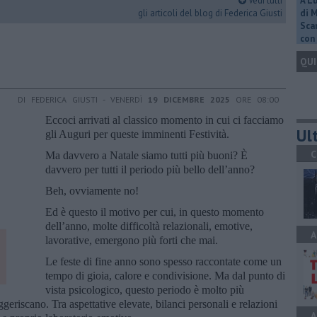
Vedi tutti
A L
gli articoli del blog di Federica Giusti
di 
Scar
con 
QUI
DI FEDERICA GIUSTI - VENERDÌ
19 DICEMBRE 2025
ORE 08:00
Eccoci arrivati al classico momento in cui ci facciamo
Ult
gli Auguri per queste imminenti Festività.
C
Ma davvero a Natale siamo tutti più buoni? È
davvero per tutti il periodo più bello dell’anno?
Beh, ovviamente no!
Ed è questo il motivo per cui, in questo momento
dell’anno, molte difficoltà relazionali, emotive,
A
lavorative, emergono più forti che mai.
Le feste di fine anno sono spesso raccontate come un
tempo di gioia, calore e condivisione. Ma dal punto di
vista psicologico, questo periodo è molto più
ggeriscano. Tra aspettative elevate, bilanci personali e relazioni
A