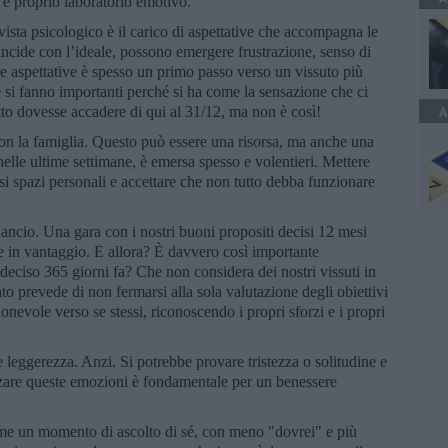
o e proprio laboratorio emotivo.
 vista psicologico è il carico di aspettative che accompagna le
incide con l’ideale, possono emergere frustrazione, senso di
e aspettative è spesso un primo passo verso un vissuto più
ve si fanno importanti perché si ha come la sensazione che ci
tto dovesse accadere di qui al 31/12, ma non è così!
A
con la famiglia. Questo può essere una risorsa, ma anche una
 nelle ultime settimane, è emersa spesso e volentieri. Mettere
rsi spazi personali e accettare che non tutto debba funzionare
lancio. Una gara con i nostri buoni propositi decisi 12 mesi
he in vantaggio. E allora? È davvero così importante
ciso 365 giorni fa? Che non considera dei nostri vissuti in
o prevede di non fermarsi alla sola valutazione degli obiettivi
evole verso se stessi, riconoscendo i propri sforzi e i propri
 leggerezza. Anzi. Si potrebbe provare tristezza o solitudine e
zare queste emozioni è fondamentale per un benessere
ome un momento di ascolto di sé, con meno "dovrei" e più