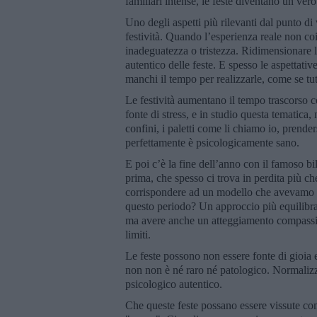
familiari intense, le feste diventano un ver
Uno degli aspetti più rilevanti dal punto di
festività. Quando l’esperienza reale non co
inadeguatezza o tristezza. Ridimensionare l
autentico delle feste. E spesso le aspettati
manchi il tempo per realizzarle, come se tu
Le festività aumentano il tempo trascorso 
fonte di stress, e in studio questa tematica,
confini, i paletti come li chiamo io, prende
perfettamente è psicologicamente sano.
E poi c’è la fine dell’anno con il famoso bi
prima, che spesso ci trova in perdita più c
corrispondere ad un modello che avevamo de
questo periodo? Un approccio più equilibrat
ma avere anche un atteggiamento compassion
limiti.
Le feste possono non essere fonte di gioia e
non non è né raro né patologico. Normaliz
psicologico autentico.
Che queste feste possano essere vissute c