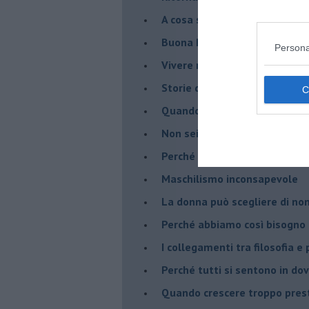
​A cosa serve davvero la psic
​Buona Pasqua e … buona rina
Persona
​Vivere nell’incertezza
​Storie di rinascita: i Take Tha
​Quando la rigidità del tera
​Non sei indietro, stai seguen
​Perché abbiamo bisogno di 
​Maschilismo inconsapevole
​La donna può scegliere di n
​Perché abbiamo così bisogno 
​I collegamenti tra filosofia e
​Perché tutti si sentono in dov
​Quando crescere troppo pres