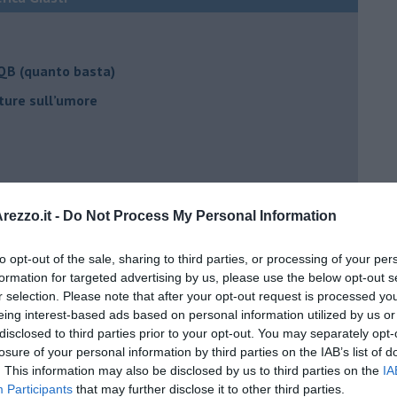
 QB (quanto basta)
ture sull’umore
egno
ezzo.it -
Do Not Process My Personal Information
lessi
to opt-out of the sale, sharing to third parties, or processing of your per
 il tempo
formation for targeted advertising by us, please use the below opt-out s
r selection. Please note that after your opt-out request is processed y
na sindrome
eing interest-based ads based on personal information utilized by us or
casa
disclosed to third parties prior to your opt-out. You may separately opt-
losure of your personal information by third parties on the IAB’s list of
. This information may also be disclosed by us to third parties on the
IA
Participants
that may further disclose it to other third parties.
i