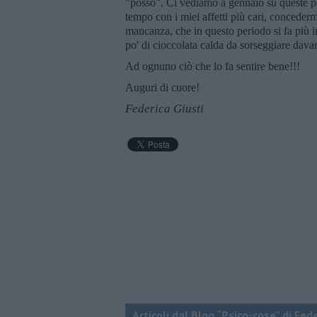
"posso". Ci vediamo a gennaio su queste pa
tempo con i miei affetti più cari, concederm
mancanza, che in questo periodo si fa più i
po' di cioccolata calda da sorseggiare dava
Ad ognuno ciò che lo fa sentire bene!!!
Auguri di cuore!
Federica Giusti
Articoli dal Blog “Psico-cose” di Fed