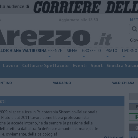
alla audience di
o
Aggiornato alle 18:50
MET
Gio
ALDICHIANA
VALTIBERINA
FIRENZE
SIENA
GROSSETO
PRATO
LIVORNO
Lavoro
Cultura e Spettacolo
Eventi
Sport
Giostra Sarac
ENTINO
VALDARNO
VALDICHIANA
sti
2009, si specializza in Psicoterapia Sistemico-Relazionale
 Prato e dal 2011 lavora come libera professionista.
 che le accade intorno, ha da sempre la passione della
Q
ella lettura dall’altra. Si definisce amante del mare, delle
 e, ovviamente, della psicologia!