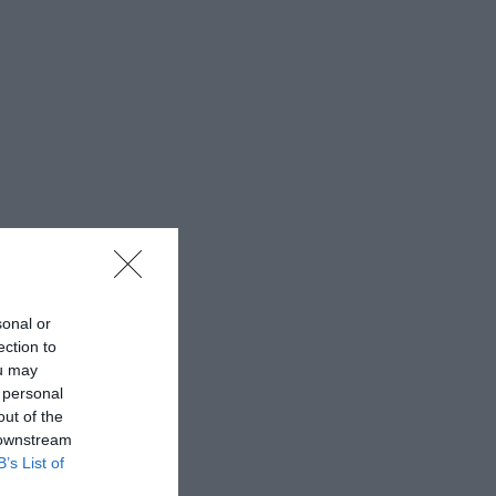
sonal or
ection to
ou may
 personal
out of the
 downstream
B’s List of