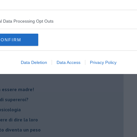
oterapia
scita!
l Data Processing Opt Outs
t
CONFIRM
peuta è fondamentale
do il tuo tempo
Data Deletion
Data Access
Privacy Policy
Sanremo?
on essere madre!
di supereroi?
 psicologia
ere di dire la loro
to diventa un peso