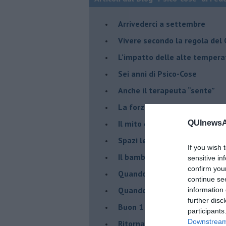
​Arrivederci a settembre
​Vivere secondo la regola del
​L'impatto delle alte tempera
Sei anni di Psico-Cose
​Anche il terapeuta “sente”
​La forza silenziosa dell'imp
​Il mito della madre leonessa
QUInewsAr
Spazi leggeri per tempi comp
If you wish 
Il bambino, il marshmallow e
sensitive in
confirm you
​Quando cambia il nome di u
continue se
​Quando il terapeuta torna a 
information 
further disc
​Buon 1 Maggio!
participants
Downstream 
Ritornare indietro di vent’ann