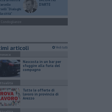
ucca la mostra
D'ARTE
Marcello
selli “Dialoghi
la città"
Condoglianze
imi articoli
Vedi tutti
ronaca
Nascosta in un bar per
sfuggire alla furia del
compagno
ttualità
​Tutte le offerte di
lavoro in provincia di
Arezzo
ttualità