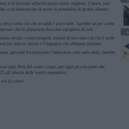
turo e di lavorare affinché possa essere migliore. Chiaro, non
ta, ci fa dimenticare di avere la possibilità di gestire almeno
 cieca verso ciò che accadrà è poco utile. Sarebbe un po' come
i sperare che in primavera sboccino rigogliosi da soli.
A
ra decisa i nostri progetti, tentare di fare tutto ciò che è nelle
 grati per tutto lo sforzo e l’impegno che abbiamo profuso.
passi, ignorarli focalizzando l’attenzione solo sulla meta, farebbe
on ogni fibra del vostro corpo, per ogni piccola parte che
5 all’altezza delle vostre aspettative.
voi di cuore!