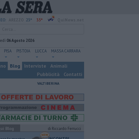
23°
35°
EO:
AREZZO
QuiNews.net
vedì
06 Agosto 2026
PISA
PISTOIA
LUCCA
MASSA CARRARA
ino
Blog
Interviste
Animali
Pubblicità
Contatti
VALTIBERINA
ui Blog
di Riccardo Ferrucci
INCONTRI