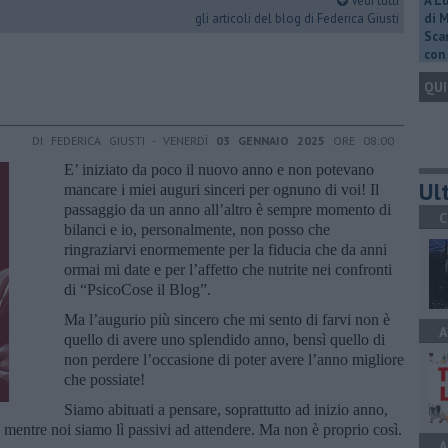
Vedi tutti
A L
gli articoli del blog di Federica Giusti
di 
Scar
con 
QUI
DI FEDERICA GIUSTI - VENERDÌ
03 GENNAIO 2025
ORE 08:00
E’ iniziato da poco il nuovo anno e non potevano
Ult
mancare i miei auguri sinceri per ognuno di voi! Il
passaggio da un anno all’altro è sempre momento di
C
bilanci e io, personalmente, non posso che
ringraziarvi enormemente per la fiducia che da anni
ormai mi date e per l’affetto che nutrite nei confronti
di “PsicoCose il Blog”.
Ma l’augurio più sincero che mi sento di farvi non è
A
quello di avere uno splendido anno, bensì quello di
non perdere l’occasione di poter avere l’anno migliore
che possiate!
Siamo abituati a pensare, soprattutto ad inizio anno,
te mentre noi siamo lì passivi ad attendere. Ma non è proprio così.
A