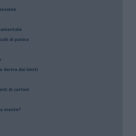
ressione
à
ndamentale
cchi di panico
e
 deriva dai limiti
anti di cartoni
tua mente?