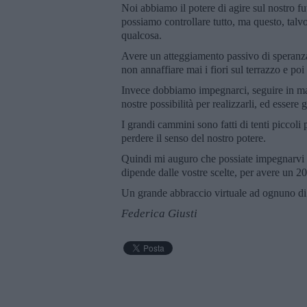
Noi abbiamo il potere di agire sul nostro fu
possiamo controllare tutto, ma questo, talvol
qualcosa.
Avere un atteggiamento passivo di speranza
non annaffiare mai i fiori sul terrazzo e po
Invece dobbiamo impegnarci, seguire in manie
nostre possibilità per realizzarli, ed essere
I grandi cammini sono fatti di tenti piccoli 
perdere il senso del nostro potere.
Quindi mi auguro che possiate impegnarvi c
dipende dalle vostre scelte, per avere un 202
Un grande abbraccio virtuale ad ognuno di 
Federica Giusti