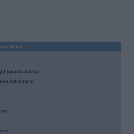
erica Giusti
 QB (quanto basta)
ture sull’umore
egno
lessi