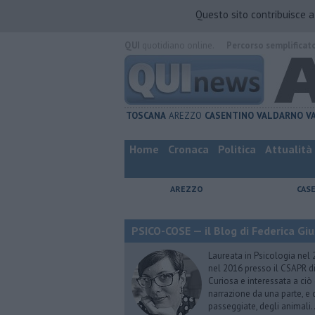
Questo sito contribuisce 
QUI
quotidiano online.
Percorso semplificat
TOSCANA
AREZZO
CASENTINO
VALDARNO
V
Home
Cronaca
Politica
Attualità
AREZZO
CAS
PSICO-COSE — il Blog di Federica Giu
Laureata in Psicologia nel 
nel 2016 presso il CSAPR di
Curiosa e interessata a ciò
narrazione da una parte, e d
passeggiate, degli animali…