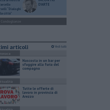
ucca la mostra
D'ARTE
Marcello
selli “Dialoghi
la città"
Condoglianze
imi articoli
Vedi tutti
ronaca
Nascosta in un bar per
sfuggire alla furia del
compagno
ttualità
​Tutte le offerte di
lavoro in provincia di
Arezzo
ttualità