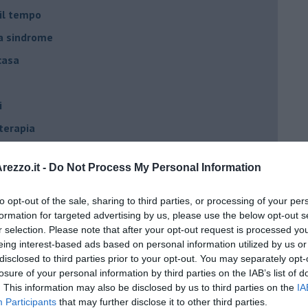
 il tempo
na sindrome
casa
i
oterapia
scita!
ezzo.it -
Do Not Process My Personal Information
t
to opt-out of the sale, sharing to third parties, or processing of your per
formation for targeted advertising by us, please use the below opt-out s
peuta è fondamentale
r selection. Please note that after your opt-out request is processed y
do il tuo tempo
eing interest-based ads based on personal information utilized by us or
disclosed to third parties prior to your opt-out. You may separately opt-
Sanremo?
losure of your personal information by third parties on the IAB’s list of
. This information may also be disclosed by us to third parties on the
IA
Participants
that may further disclose it to other third parties.