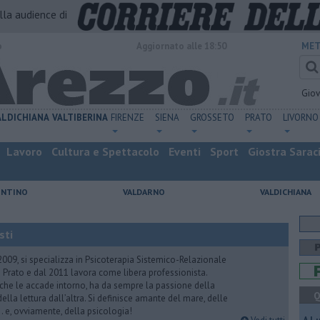
alla audience di
o
Aggiornato alle 18:50
MET
Gio
ALDICHIANA
VALTIBERINA
FIRENZE
SIENA
GROSSETO
PRATO
LIVORNO
Lavoro
Cultura e Spettacolo
Eventi
Sport
Giostra Sarac
ENTINO
VALDARNO
VALDICHIANA
sti
2009, si specializza in Psicoterapia Sistemico-Relazionale
 Prato e dal 2011 lavora come libera professionista.
 che le accade intorno, ha da sempre la passione della
Q
ella lettura dall’altra. Si definisce amante del mare, delle
 e, ovviamente, della psicologia!