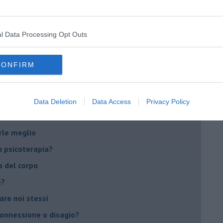
on essere madre!
di supereroi?
 psicologia
l Data Processing Opt Outs
ere di dire la loro
CONFIRM
to diventa un peso
li errori?
Data Deletion
Data Access
Privacy Policy
ventano preziose
rle meglio
 psicoterapia?
a del corpo
e?
vare noi stessi
 connessione o disagio?