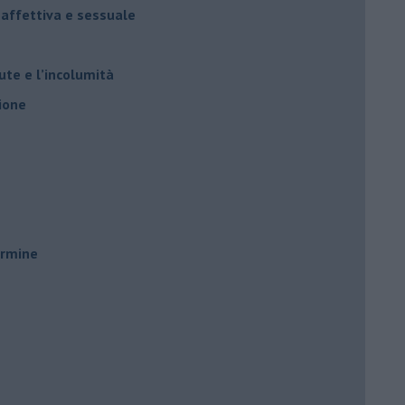
 affettiva e sessuale
ute e l’incolumità
ione
ermine