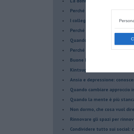
​La donna può scegliere di n
​Perché abbiamo così bisogno 
​I collegamenti tra filosofia e
Persona
​Perché tutti si sentono in dov
​Quando crescere troppo pres
​Perché non impariamo mai dag
​Buone Feste!
​Kintsugi: quando le crepe di
Ansia e depressione: conosce
Quando cambiare approccio in
​Quando la mente è più stanc
Non dormo, che cosa vuol dir
​Rinnovare gli spazi per rinno
​Condividere tutto sui social: