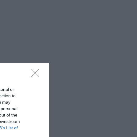
sonal or
ection to
ou may
 personal
out of the
 downstream
B’s List of