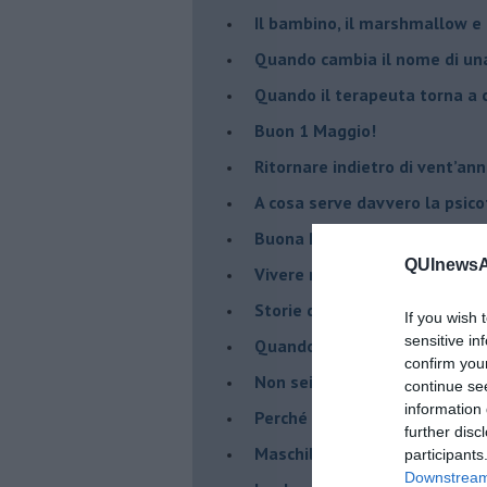
Il bambino, il marshmallow e
​Quando cambia il nome di u
​Quando il terapeuta torna a 
​Buon 1 Maggio!
Ritornare indietro di vent’ann
​A cosa serve davvero la psic
​Buona Pasqua e … buona rina
QUInewsAr
​Vivere nell’incertezza
​Storie di rinascita: i Take Tha
If you wish 
sensitive in
​Quando la rigidità del tera
confirm you
​Non sei indietro, stai seguen
continue se
information 
​Perché abbiamo bisogno di 
further disc
​Maschilismo inconsapevole
participants
Downstream 