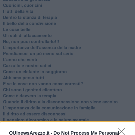
​Cuoricini, cuoricini
I lutti della vita
​Dentro la stanza di terapia
​Il bello della condivisione
Le cose belle
​Gli stili di attaccamento
No, non puoi controllarlo!!!
​L’importanza dell’assenza della madre
​Prendiamoci un pò meno sul serio
​L’anno che verrà
​Cazzullo e nostre radici
​Come un elefante in soggiorno
​Abbiamo perso tutti
E se le cose non vanno come vorresti?
​Chi sono i genitori elicottero
Come è davvero la terapia
Quando il diritto alla disconnessione non viene accolto
​L’importanza della comunicazione in famiglia
​Il diritto ad essere disconnessi
​Il pensiero dicotomico e la salute mentale
​Consigli di lettura per genitori e non solo
​La Clownterapia
QUInewsArezzo.it -
Do Not Process My Personal