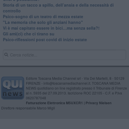
​Storia di un tacco a spillo, dell’ansia e della necessità di
controllo
​Psico-sogno di un teatro di mezza estate
"La memoria che solo gli anziani hanno"
​Vi è mai capitato essere in bici…ma senza sella?!
​Gli ami(ci) che ci tirano su
Psico-riflessioni post covid di inizio estate
Editore Toscana Media Channel srl - Via Dei Martelli, 8 - 50129
FIRENZE - info@toscanamediachannel.it. TOSCANA MEDIA
NEWS quotidiano on line registrato presso il Tribunale di Firenze
al n. 5935 del 27.09.2013. Iscrizione ROC 22105 - C.F. e P.Iva
0620787048
Fatturazione Elettronica M5UXCR1 |
Privacy Nielsen
Direttore responsabile Marco Migli
Powered by
Aperion.it