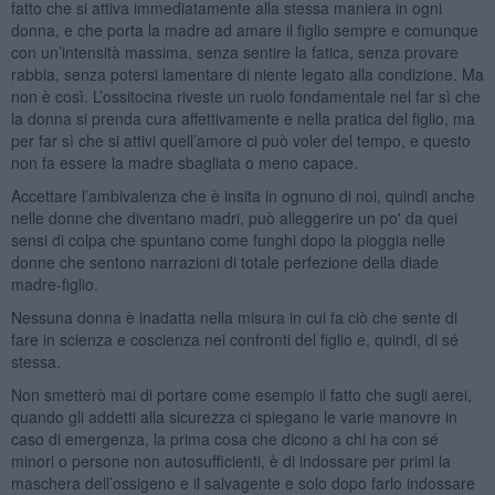
fatto che si attiva immediatamente alla stessa maniera in ogni
donna, e che porta la madre ad amare il figlio sempre e comunque
con un’intensità massima, senza sentire la fatica, senza provare
rabbia, senza potersi lamentare di niente legato alla condizione. Ma
non è così. L’ossitocina riveste un ruolo fondamentale nel far sì che
la donna si prenda cura affettivamente e nella pratica del figlio, ma
per far sì che si attivi quell’amore ci può voler del tempo, e questo
non fa essere la madre sbagliata o meno capace.
Accettare l’ambivalenza che è insita in ognuno di noi, quindi anche
nelle donne che diventano madri, può alleggerire un po' da quei
sensi di colpa che spuntano come funghi dopo la pioggia nelle
donne che sentono narrazioni di totale perfezione della diade
madre-figlio.
Nessuna donna è inadatta nella misura in cui fa ciò che sente di
fare in scienza e coscienza nei confronti del figlio e, quindi, di sé
stessa.
Non smetterò mai di portare come esempio il fatto che sugli aerei,
quando gli addetti alla sicurezza ci spiegano le varie manovre in
caso di emergenza, la prima cosa che dicono a chi ha con sé
minori o persone non autosufficienti, è di indossare per primi la
maschera dell’ossigeno e il salvagente e solo dopo farlo indossare