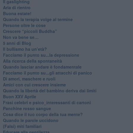
Il gaslighting
Aria di rientro
Buona estate!
​Quando la terapia volge al termine
​Persone oltre le cose
​Crescere “piccoli Buddha”
Non va bene se…
​5 anni di Blog
​Il bullismo ha un’età?
Facciamo il punto su...la depressione
​Alla ricerca della spontaneità
​Quando lasciar andare è fondamentale
Facciamo il punto su...gli attacchi di panico
Di amori, maschere e ruoli
​Amici con cui crescere insieme
​Quando la libertà del bambino deriva dai limiti
Buon XXV Aprile
​Frasi celebri e psico_interessanti di cartoni
​Panchine rosso sangue
​Cosa dice il tuo corpo della tua mente?
​Quando le parole uccidono
​(Falsi) miti familiari
​Educare alla gentilezza