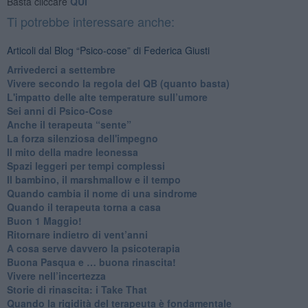
Basta cliccare
QUI
Ti potrebbe interessare anche:
Articoli dal Blog “Psico-cose” di Federica Giusti
​Arrivederci a settembre
​Vivere secondo la regola del QB (quanto basta)
​L'impatto delle alte temperature sull’umore
Sei anni di Psico-Cose
​Anche il terapeuta “sente”
​La forza silenziosa dell'impegno
​Il mito della madre leonessa
Spazi leggeri per tempi complessi
Il bambino, il marshmallow e il tempo
​Quando cambia il nome di una sindrome
​Quando il terapeuta torna a casa
​Buon 1 Maggio!
Ritornare indietro di vent’anni
​A cosa serve davvero la psicoterapia
​Buona Pasqua e … buona rinascita!
​Vivere nell’incertezza
​Storie di rinascita: i Take That
​Quando la rigidità del terapeuta è fondamentale