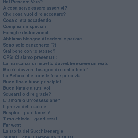
​Hai Presente Vero?
A cosa serve essere assertivi?
​Che cosa vuol dire accettare?
​Cosa ci sta accadendo
​Compleanni speciali
​Famiglie disfunzionali
​Abbiamo bisogno di sederci e parlare
Sono solo canzonette (?)
​Stai bene con te stesso?
​OPS! Ci siamo presentati!
​La mancanza di rispetto dovrebbe essere un reato
​Ma c’è davvero bisogno di combattenti?
​La Befana che tutte le feste porta via
Buon fine e buon principio!
​Buon Natale a tutti voi!
​Scusarsi o dire grazie?
​E’ amore o un’ossessione?
​Il prezzo della salute
​Respira... puoi farcela!
​Tutto chiede... gentilezza!
​Far west
​La storia dei Succhiaenergie
​Aiutati….che il Terapeuta ti aiuta!