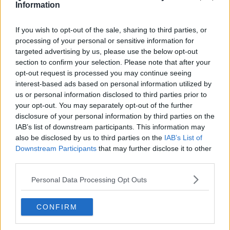
​Differenze tra persone frustrate e non
Information
L’invisibile fatica mentale
Vacanze a km zero
If you wish to opt-out of the sale, sharing to third parties, or
​Buone Vacan(si)e!
processing of your personal or sensitive information for
​Il lato positivo delle cose
targeted advertising by us, please use the below opt-out
​Storie antiche di tempi moderni
section to confirm your selection. Please note that after your
​Quello che alle mamme non dicono
opt-out request is processed you may continue seeing
Adultescenza
interest-based ads based on personal information utilized by
Homo imbecillis
us or personal information disclosed to third parties prior to
​4 anni di Blog
your opt-out. You may separately opt-out of the further
Quando il silenzio è aggressivo
disclosure of your personal information by third parties on the
​Il passato, questo conosciuto!
​Clima ballerino e sbalzi d’umore
IAB’s list of downstream participants. This information may
La maternità
also be disclosed by us to third parties on the
IAB’s List of
​L’uomo o l’orso?
Downstream Participants
that may further disclose it to other
Non hanno un amico a teatro​
third parties.
​Tutta una questione di rispetto
​Cose che ci esauriscono
Personal Data Processing Opt Outs
​Vespa che passione!
​Lasciate ai vostri figli il diritto di piangere
CONFIRM
​Parole d’amore regalate al vento
​Essere genitori di un adolescente