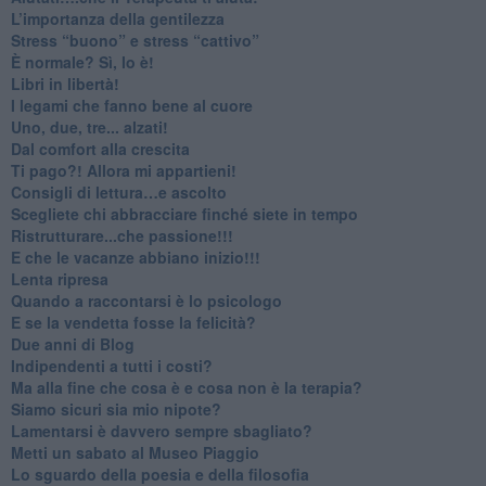
​L’importanza della gentilezza
​Stress “buono” e stress “cattivo”
​È normale? Sì, lo è!
​Libri in libertà!
​I legami che fanno bene al cuore
Uno, due, tre... alzati!​
​Dal comfort alla crescita
​Ti pago?! Allora mi appartieni!​
​Consigli di lettura…e ascolto
​Scegliete chi abbracciare finché siete in tempo
​Ristrutturare...che passione!!!
​E che le vacanze abbiano inizio!!!
​Lenta ripresa
​Quando a raccontarsi è lo psicologo
​E se la vendetta fosse la felicità?
​Due anni di Blog
​Indipendenti a tutti i costi?
​Ma alla fine che cosa è e cosa non è la terapia?
​Siamo sicuri sia mio nipote?
​Lamentarsi è davvero sempre sbagliato?
​Metti un sabato al Museo Piaggio
​Lo sguardo della poesia e della filosofia