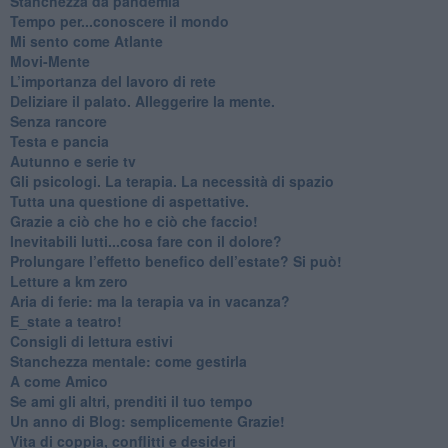
Stanchezza da pandemia
​Tempo per...conoscere il mondo
​Mi sento come Atlante
​Movi-Mente
​L’importanza del lavoro di rete
​Deliziare il palato. Alleggerire la mente.
​Senza rancore
​Testa e pancia
​Autunno e serie tv
​Gli psicologi. La terapia. La necessità di spazio
​Tutta una questione di aspettative.
​Grazie a ciò che ho e ciò che faccio!
​Inevitabili lutti...cosa fare con il dolore?
Prolungare l’effetto benefico dell’estate? Si può!
​Letture a km zero
​Aria di ferie: ma la terapia va in vacanza?
​E_state a teatro!
​Consigli di lettura estivi
​Stanchezza mentale: come gestirla
​A come Amico
​Se ami gli altri, prenditi il tuo tempo
​Un anno di Blog: semplicemente Grazie!
​Vita di coppia, conflitti e desideri