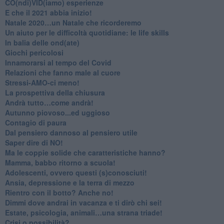
CO(ndi)VID(iamo) esperienze
​E che il 2021 abbia inizio!
​Natale 2020…un Natale che ricorderemo
Un aiuto per le difficoltà quotidiane: le life skills
​In balia delle ond(ate)
Giochi pericolosi
Innamorarsi al tempo del Covid
​Relazioni che fanno male al cuore
​Stressi-AMO-ci meno!
​La prospettiva della chiusura
​Andrà tutto…come andrà!
Autunno piovoso...ed uggioso
​Contagio di paura
​Dal pensiero dannoso al pensiero utile
​Saper dire di NO!
​Ma le coppie solide che caratteristiche hanno?
​Mamma, babbo ritorno a scuola!
Adolescenti, ovvero questi (s)conosciuti!
Ansia, depressione e la terra di mezzo
​Rientro con il botto? Anche no!
Dimmi dove andrai in vacanza e ti dirò chi sei!
​Estate, psicologia, animali…una strana triade!
​Crisi o possibilità?