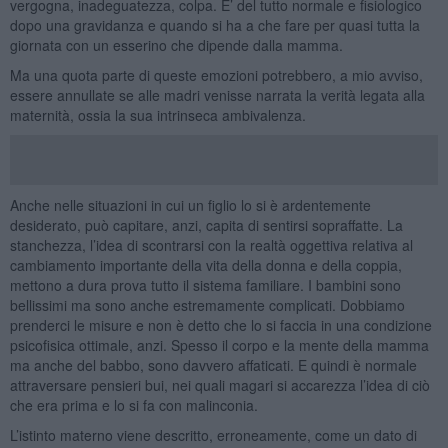
vergogna, inadeguatezza, colpa. E’ del tutto normale e fisiologico
dopo una gravidanza e quando si ha a che fare per quasi tutta la
giornata con un esserino che dipende dalla mamma.
Ma una quota parte di queste emozioni potrebbero, a mio avviso,
essere annullate se alle madri venisse narrata la verità legata alla
maternità, ossia la sua intrinseca ambivalenza.
Anche nelle situazioni in cui un figlio lo si è ardentemente
desiderato, può capitare, anzi, capita di sentirsi sopraffatte. La
stanchezza, l’idea di scontrarsi con la realtà oggettiva relativa al
cambiamento importante della vita della donna e della coppia,
mettono a dura prova tutto il sistema familiare. I bambini sono
bellissimi ma sono anche estremamente complicati. Dobbiamo
prenderci le misure e non è detto che lo si faccia in una condizione
psicofisica ottimale, anzi. Spesso il corpo e la mente della mamma
ma anche del babbo, sono davvero affaticati. E quindi è normale
attraversare pensieri bui, nei quali magari si accarezza l’idea di ciò
che era prima e lo si fa con malinconia.
L’istinto materno viene descritto, erroneamente, come un dato di