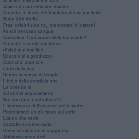
​Amici con cui crescere insieme
​Quando la libertà del bambino deriva dai limiti
Buon XXV Aprile
​Frasi celebri e psico_interessanti di cartoni
​Panchine rosso sangue
​Cosa dice il tuo corpo della tua mente?
​Quando le parole uccidono
​(Falsi) miti familiari
​Educare alla gentilezza
​Cuoricini, cuoricini
I lutti della vita
​Dentro la stanza di terapia
​Il bello della condivisione
Le cose belle
​Gli stili di attaccamento
No, non puoi controllarlo!!!
​L’importanza dell’assenza della madre
​Prendiamoci un pò meno sul serio
​L’anno che verrà
​Cazzullo e nostre radici
​Come un elefante in soggiorno
​Abbiamo perso tutti