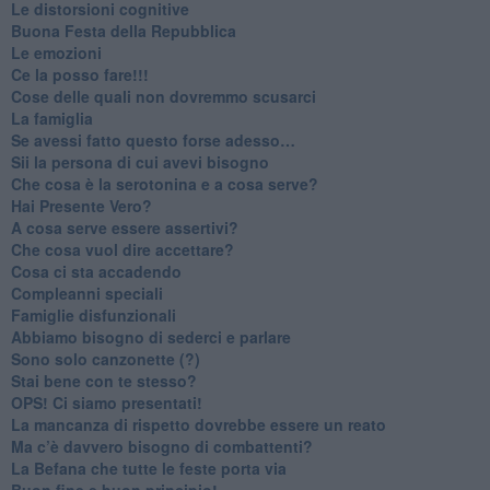
​Le distorsioni cognitive
​Buona Festa della Repubblica
Le emozioni
​Ce la posso fare!!!
​Cose delle quali non dovremmo scusarci
​La famiglia
​Se avessi fatto questo forse adesso…
​Sii la persona di cui avevi bisogno
Che cosa è la serotonina e a cosa serve?
​Hai Presente Vero?
A cosa serve essere assertivi?
​Che cosa vuol dire accettare?
​Cosa ci sta accadendo
​Compleanni speciali
​Famiglie disfunzionali
​Abbiamo bisogno di sederci e parlare
Sono solo canzonette (?)
​Stai bene con te stesso?
​OPS! Ci siamo presentati!
​La mancanza di rispetto dovrebbe essere un reato
​Ma c’è davvero bisogno di combattenti?
​La Befana che tutte le feste porta via
Buon fine e buon principio!