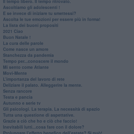
​Il tempo libero. Il tempo ritrovato.
Ascoltiamo gli adolescenti !
​E se invece di iniziare tu smettessi?
​Ascolta le tue emozioni per essere più in forma!
​La lista dei buoni propositi
2021 Ciao
Buon Natale !
​La cura delle parole
​Come nasce un amore
Stanchezza da pandemia
​Tempo per...conoscere il mondo
​Mi sento come Atlante
​Movi-Mente
​L’importanza del lavoro di rete
​Deliziare il palato. Alleggerire la mente.
​Senza rancore
​Testa e pancia
​Autunno e serie tv
​Gli psicologi. La terapia. La necessità di spazio
​Tutta una questione di aspettative.
​Grazie a ciò che ho e ciò che faccio!
​Inevitabili lutti...cosa fare con il dolore?
Prolungare l’effetto benefico dell’estate? Si può!