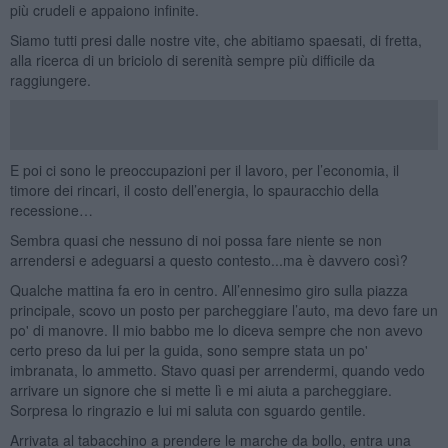
più crudeli e appaiono infinite.
Siamo tutti presi dalle nostre vite, che abitiamo spaesati, di fretta,
alla ricerca di un briciolo di serenità sempre più difficile da
raggiungere.
E poi ci sono le preoccupazioni per il lavoro, per l’economia, il
timore dei rincari, il costo dell’energia, lo spauracchio della
recessione…
Sembra quasi che nessuno di noi possa fare niente se non
arrendersi e adeguarsi a questo contesto...ma è davvero così?
Qualche mattina fa ero in centro. All’ennesimo giro sulla piazza
principale, scovo un posto per parcheggiare l’auto, ma devo fare un
po' di manovre. Il mio babbo me lo diceva sempre che non avevo
certo preso da lui per la guida, sono sempre stata un po'
imbranata, lo ammetto. Stavo quasi per arrendermi, quando vedo
arrivare un signore che si mette lì e mi aiuta a parcheggiare.
Sorpresa lo ringrazio e lui mi saluta con sguardo gentile.
Arrivata al tabacchino a prendere le marche da bollo, entra una