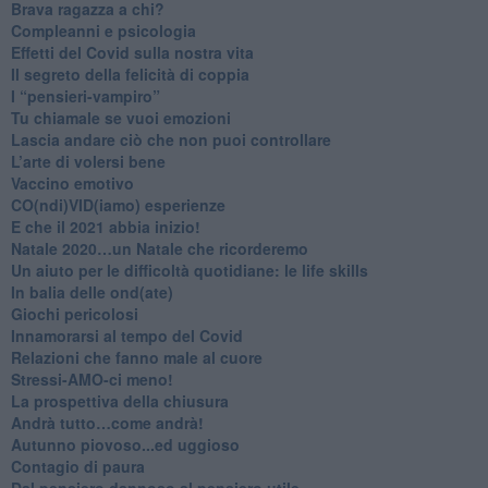
​Brava ragazza a chi?
​Compleanni e psicologia
Effetti del Covid sulla nostra vita
Il segreto della felicità di coppia
​I “pensieri-vampiro”
​Tu chiamale se vuoi emozioni
​Lascia andare ciò che non puoi controllare
L’arte di volersi bene
​Vaccino emotivo
CO(ndi)VID(iamo) esperienze
​E che il 2021 abbia inizio!
​Natale 2020…un Natale che ricorderemo
Un aiuto per le difficoltà quotidiane: le life skills
​In balia delle ond(ate)
Giochi pericolosi
Innamorarsi al tempo del Covid
​Relazioni che fanno male al cuore
​Stressi-AMO-ci meno!
​La prospettiva della chiusura
​Andrà tutto…come andrà!
Autunno piovoso...ed uggioso
​Contagio di paura
​Dal pensiero dannoso al pensiero utile