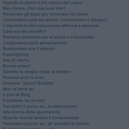
​Quando la mente è più stanca del corpo
Non dormo, che cosa vuol dire?
​Rinnovare gli spazi per rinnovare noi stessi
​Condividere tutto sui social: connessione o disagio?
​L’importanza dell’educazione affettiva e sessuale
​Cosa sai del cervello?
Prendere posizione per la salute e l’incolumità
L’importanza della perturbazione
​Bombardare con il silenzio
Il gaslighting
Aria di rientro
Buona estate!
​Quando la terapia volge al termine
​Persone oltre le cose
​Crescere “piccoli Buddha”
Non va bene se…
​5 anni di Blog
​Il bullismo ha un’età?
Facciamo il punto su...la depressione
​Alla ricerca della spontaneità
​Quando lasciar andare è fondamentale
Facciamo il punto su...gli attacchi di panico
Di amori, maschere e ruoli