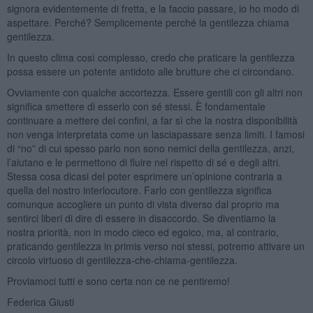
signora evidentemente di fretta, e la faccio passare, io ho modo di
aspettare. Perché? Semplicemente perché la gentilezza chiama
gentilezza.
In questo clima così complesso, credo che praticare la gentilezza
possa essere un potente antidoto alle brutture che ci circondano.
Ovviamente con qualche accortezza. Essere gentili con gli altri non
significa smettere di esserlo con sé stessi. È fondamentale
continuare a mettere dei confini, a far sì che la nostra disponibilità
non venga interpretata come un lasciapassare senza limiti. I famosi
di “no” di cui spesso parlo non sono nemici della gentilezza, anzi,
l’aiutano e le permettono di fluire nel rispetto di sé e degli altri.
Stessa cosa dicasi del poter esprimere un’opinione contraria a
quella del nostro interlocutore. Farlo con gentilezza significa
comunque accogliere un punto di vista diverso dal proprio ma
sentirci liberi di dire di essere in disaccordo. Se diventiamo la
nostra priorità, non in modo cieco ed egoico, ma, al contrario,
praticando gentilezza in primis verso noi stessi, potremo attivare un
circolo virtuoso di gentilezza-che-chiama-gentilezza.
Proviamoci tutti e sono certa non ce ne pentiremo!
Federica Giusti