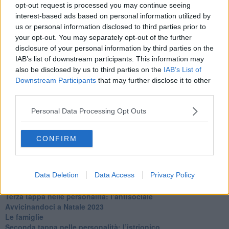
La maternità
opt-out request is processed you may continue seeing
​L’uomo o l’orso?
interest-based ads based on personal information utilized by
Non hanno un amico a teatro​
us or personal information disclosed to third parties prior to
​Tutta una questione di rispetto
your opt-out. You may separately opt-out of the further
​Cose che ci esauriscono
disclosure of your personal information by third parties on the
​Vespa che passione!
IAB’s list of downstream participants. This information may
​Lasciate ai vostri figli il diritto di piangere
also be disclosed by us to third parties on the
IAB’s List of
​Parole d’amore regalate al vento
Downstream Participants
that may further disclose it to other
​Essere genitori di un adolescente
third parties.
​Saper pazientare
​Giornata del Fiocchetto Lilla
Personal Data Processing Opt Outs
​Venerdì emozionalmente sostenibile
Ma ti ascolti?
Contornati di persone che…
CONFIRM
Non dare niente per scontato
Che cos’è la dipendenza affettiva?
Quarta tappa nelle personalità: il narcisista
Data Deletion
Data Access
Privacy Policy
​Nuovi arrivi!
​Iniziamo l’anno con il piede giusto
​Terza tappa nelle personalità: l’antisociale
​Avvicinandoci a Natale 2023
Le famiglie
Seconda tappa nelle personalità: l’istrionico