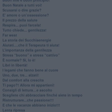
​Buon Natale a tutti voi!
​Scusarsi o dire grazie?
​E’ amore o un’ossessione?
​Il prezzo della salute
​Respira... puoi farcela!
​Tutto chiede... gentilezza!
​Far west
​La storia dei Succhiaenergie
​Aiutati….che il Terapeuta ti aiuta!
​L’importanza della gentilezza
​Stress “buono” e stress “cattivo”
​È normale? Sì, lo è!
​Libri in libertà!
​I legami che fanno bene al cuore
Uno, due, tre... alzati!​
​Dal comfort alla crescita
​Ti pago?! Allora mi appartieni!​
​Consigli di lettura…e ascolto
​Scegliete chi abbracciare finché siete in tempo
​Ristrutturare...che passione!!!
​E che le vacanze abbiano inizio!!!
​Lenta ripresa