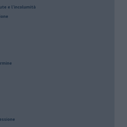
ute e l’incolumità
ione
ermine
ressione