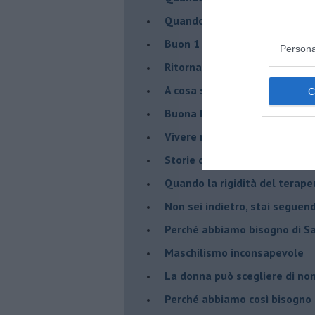
​Quando il terapeuta torna a 
​Buon 1 Maggio!
Persona
Ritornare indietro di vent’ann
​A cosa serve davvero la psic
​Buona Pasqua e … buona rina
​Vivere nell’incertezza
​Storie di rinascita: i Take Tha
​Quando la rigidità del tera
​Non sei indietro, stai seguen
​Perché abbiamo bisogno di 
​Maschilismo inconsapevole
​La donna può scegliere di n
​Perché abbiamo così bisogno 