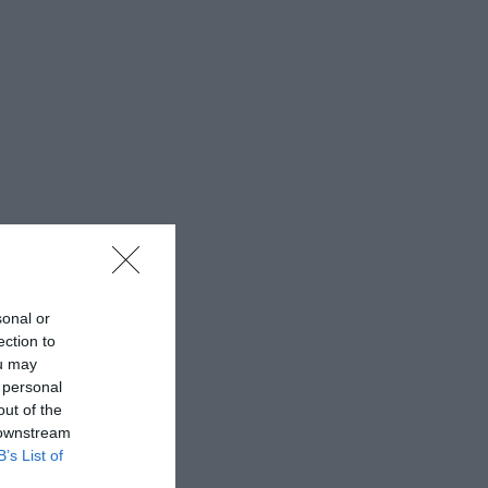
sonal or
ection to
ou may
 personal
out of the
 downstream
B’s List of