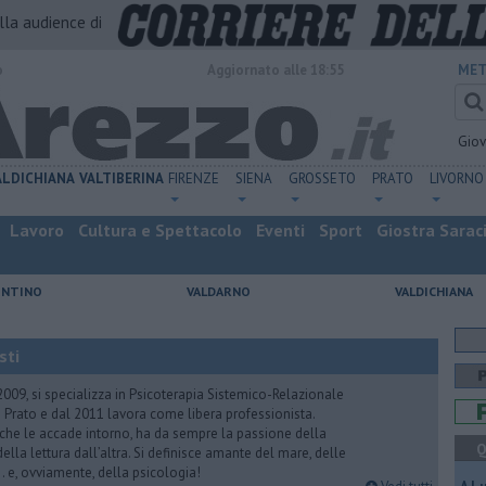
alla audience di
o
Aggiornato alle 18:55
MET
Gio
ALDICHIANA
VALTIBERINA
FIRENZE
SIENA
GROSSETO
PRATO
LIVORNO
Lavoro
Cultura e Spettacolo
Eventi
Sport
Giostra Sarac
ENTINO
VALDARNO
VALDICHIANA
sti
2009, si specializza in Psicoterapia Sistemico-Relazionale
 Prato e dal 2011 lavora come libera professionista.
 che le accade intorno, ha da sempre la passione della
Q
ella lettura dall’altra. Si definisce amante del mare, delle
 e, ovviamente, della psicologia!