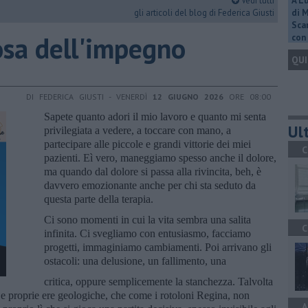
Vedi tutti
A L
gli articoli del blog di Federica Giusti
di 
Scar
iosa dell'impegno
con 
QUI
DI FEDERICA GIUSTI - VENERDÌ
12 GIUGNO 2026
ORE 08:00
Sapete quanto adori il mio lavoro e quanto mi senta
Ult
privilegiata a vedere, a toccare con mano, a
partecipare alle piccole e grandi vittorie dei miei
C
pazienti. Eì vero, maneggiamo spesso anche il dolore,
ma quando dal dolore si passa alla rivincita, beh, è
davvero emozionante anche per chi sta seduto da
questa parte della terapia.
Ci sono momenti in cui la vita sembra una salita
C
infinita. Ci svegliamo con entusiasmo, facciamo
progetti, immaginiamo cambiamenti. Poi arrivano gli
ostacoli: una delusione, un fallimento, una
critica, oppure semplicemente la stanchezza. Talvolta
roprie ere geologiche, che come i rotoloni Regina, non
A