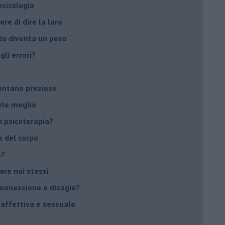
 psicologia
ere di dire la loro
to diventa un peso
li errori?
ventano preziose
rle meglio
 psicoterapia?
a del corpo
e?
vare noi stessi
 connessione o disagio?
 affettiva e sessuale