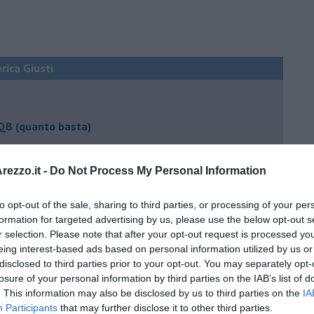
erica Giusti
 QB (quanto basta)
ture sull’umore
ezzo.it -
Do Not Process My Personal Information
to opt-out of the sale, sharing to third parties, or processing of your per
egno
formation for targeted advertising by us, please use the below opt-out s
r selection. Please note that after your opt-out request is processed y
eing interest-based ads based on personal information utilized by us or
lessi
disclosed to third parties prior to your opt-out. You may separately opt-
losure of your personal information by third parties on the IAB’s list of
 il tempo
. This information may also be disclosed by us to third parties on the
IA
Participants
that may further disclose it to other third parties.
na sindrome