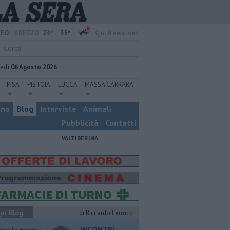
23°
35°
EO:
AREZZO
QuiNews.net
vedì
06 Agosto 2026
PISA
PISTOIA
LUCCA
MASSA CARRARA
ino
Blog
Interviste
Animali
Pubblicità
Contatti
VALTIBERINA
ui Blog
di Riccardo Ferrucci
INCONTRI