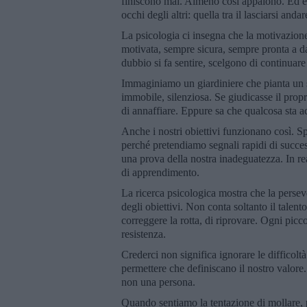
finiscono mai. Almeno così appaiono. Ed è pr
occhi degli altri: quella tra il lasciarsi anda
La psicologia ci insegna che la motivazio
motivata, sempre sicura, sempre pronta a d
dubbio si fa sentire, scelgono di continuar
Immaginiamo un giardiniere che pianta un 
immobile, silenziosa. Se giudicasse il prop
di annaffiare. Eppure sa che qualcosa sta a
Anche i nostri obiettivi funzionano così. 
perché pretendiamo segnali rapidi di succe
una prova della nostra inadeguatezza. In rea
di apprendimento.
La ricerca psicologica mostra che la persev
degli obiettivi. Non conta soltanto il talent
correggere la rotta, di riprovare. Ogni pic
resistenza.
Crederci non significa ignorare le difficoltà
permettere che definiscano il nostro valore
non una persona.
Quando sentiamo la tentazione di mollare, 