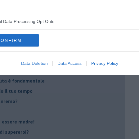
casa
l Data Processing Opt Outs
i
oterapia
CONFIRM
scita!
Data Deletion
Data Access
Privacy Policy
t
peuta è fondamentale
do il tuo tempo
Sanremo?
on essere madre!
di supereroi?