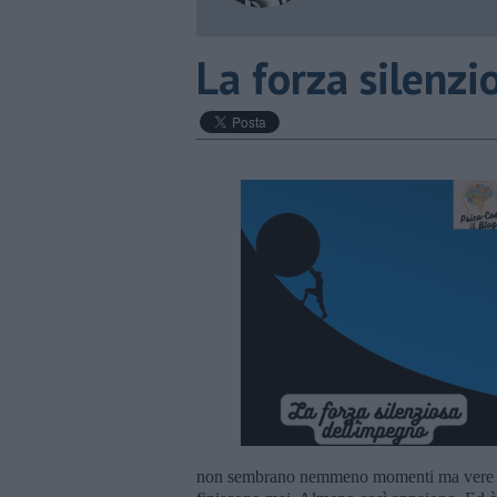
​La forza silenz
non sembrano nemmeno momenti ma vere e p