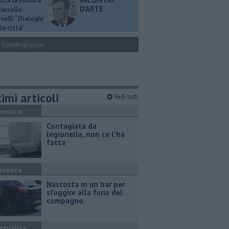
ucca la mostra
D'ARTE
Marcello
selli “Dialoghi
la città"
Condoglianze
imi articoli
Vedi tutti
ronaca
Contagiata da
legionella, non ce l'ha
fatta
ronaca
Nascosta in un bar per
sfuggire alla furia del
compagno
ttualità