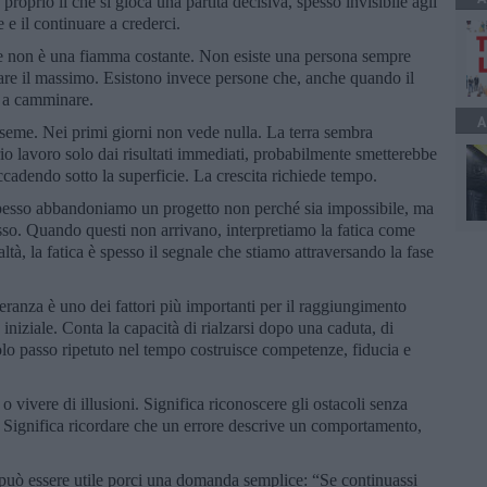
oprio lì che si gioca una partita decisiva, spesso invisibile agli
re e il continuare a crederci.
ne non è una fiamma costante. Non esiste una persona sempre
are il massimo. Esistono invece persone che, anche quando il
e a camminare.
A
seme. Nei primi giorni non vede nulla. La terra sembra
rio lavoro solo dai risultati immediati, probabilmente smetterebbe
ccadendo sotto la superficie. La crescita richiede tempo.
Spesso abbandoniamo un progetto non perché sia impossibile, ma
sso. Quando questi non arrivano, interpretiamo la fatica come
ltà, la fatica è spesso il segnale che stiamo attraversando la fase
eranza è uno dei fattori più importanti per il raggiungimento
o iniziale. Conta la capacità di rialzarsi dopo una caduta, di
colo passo ripetuto nel tempo costruisce competenze, fiducia e
 o vivere di illusioni. Significa riconoscere gli ostacoli senza
. Significa ricordare che un errore descrive un comportamento,
può essere utile porci una domanda semplice: “Se continuassi