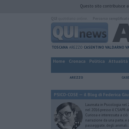
Questo sito contribuisce 
QUI
quotidiano online.
Percorso semplificat
TOSCANA
AREZZO
CASENTINO
VALDARNO
V
Home
Cronaca
Politica
Attualità
AREZZO
CAS
PSICO-COSE — il Blog di Federica Giu
Laureata in Psicologia nel 
nel 2016 presso il CSAPR di
Curiosa e interessata a ciò
narrazione da una parte, e d
passeggiate, degli animali…