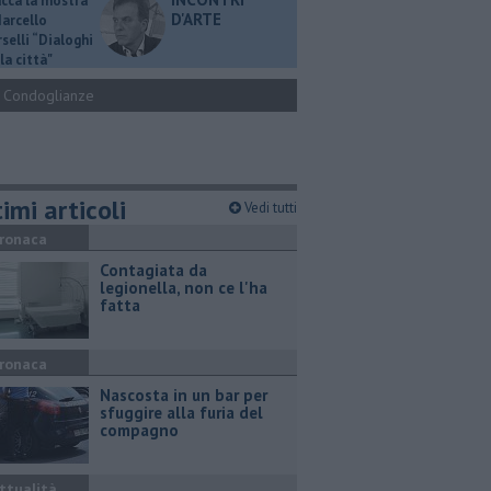
ucca la mostra
D'ARTE
Marcello
selli “Dialoghi
la città"
Condoglianze
imi articoli
Vedi tutti
ronaca
Contagiata da
legionella, non ce l'ha
fatta
ronaca
Nascosta in un bar per
sfuggire alla furia del
compagno
ttualità