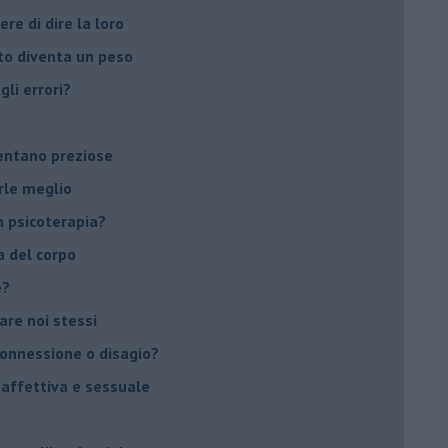
ere di dire la loro
to diventa un peso
li errori?
ventano preziose
rle meglio
 psicoterapia?
a del corpo
e?
vare noi stessi
 connessione o disagio?
 affettiva e sessuale