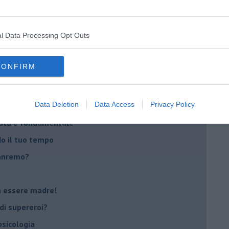
casa
l Data Processing Opt Outs
i
oterapia
CONFIRM
scita!
Data Deletion
Data Access
Privacy Policy
t
peuta è fondamentale
do il tuo tempo
Sanremo?
on essere madre!
di supereroi?
 psicologia