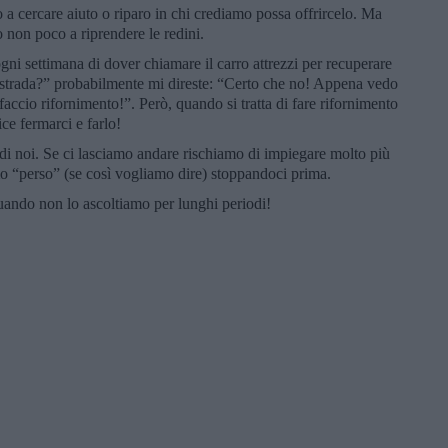
o a cercare aiuto o riparo in chi crediamo possa offrircelo. Ma
o non poco a riprendere le redini.
 ogni settimana di dover chiamare il carro attrezzi per recuperare
rstrada?” probabilmente mi direste: “Certo che no! Appena vedo
 faccio rifornimento!”. Però, quando si tratta di fare rifornimento
ice fermarci e farlo!
di noi. Se ci lasciamo andare rischiamo di impiegare molto più
o “perso” (se così vogliamo dire) stoppandoci prima.
quando non lo ascoltiamo per lunghi periodi!