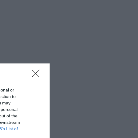
sonal or
ection to
ou may
 personal
out of the
 downstream
B’s List of