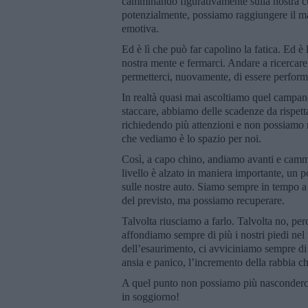
camminando figurativamente sulla nostra cur
potenzialmente, possiamo raggiungere il ma
emotiva.
Ed è lì che può far capolino la fatica. Ed è
nostra mente e fermarci. Andare a ricercare 
permetterci, nuovamente, di essere perform
In realtà quasi mai ascoltiamo quel campane
staccare, abbiamo delle scadenze da rispetta
richiedendo più attenzioni e non possiamo mo
che vediamo è lo spazio per noi.
Così, a capo chino, andiamo avanti e cammi
livello è alzato in maniera importante, un 
sulle nostre auto. Siamo sempre in tempo a
del previsto, ma possiamo recuperare.
Talvolta riusciamo a farlo. Talvolta no, pe
affondiamo sempre di più i nostri piedi nel f
dell’esaurimento, ci avviciniamo sempre di 
ansia e panico, l’incremento della rabbia che
A quel punto non possiamo più nasconderci
in soggiorno!