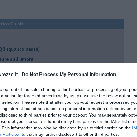
erica Giusti
 QB (quanto basta)
ture sull’umore
ezzo.it -
Do Not Process My Personal Information
egno
to opt-out of the sale, sharing to third parties, or processing of your per
formation for targeted advertising by us, please use the below opt-out s
r selection. Please note that after your opt-out request is processed y
eing interest-based ads based on personal information utilized by us or
lessi
disclosed to third parties prior to your opt-out. You may separately opt-
 il tempo
losure of your personal information by third parties on the IAB’s list of
. This information may also be disclosed by us to third parties on the
IA
na sindrome
Participants
that may further disclose it to other third parties.