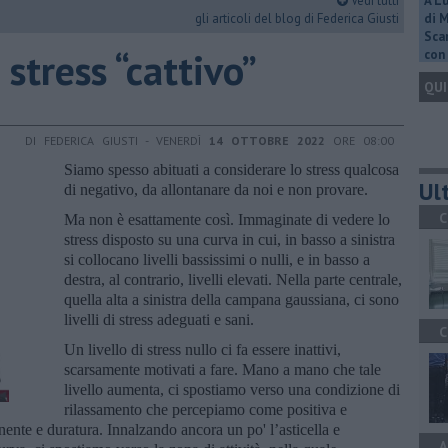
Vedi tutti
A L
gli articoli del blog di Federica Giusti
di 
Scar
 stress “cattivo”
con 
QUI
DI FEDERICA GIUSTI - VENERDÌ
14 OTTOBRE 2022
ORE 08:00
Siamo spesso abituati a considerare lo stress qualcosa
Ult
di negativo, da allontanare da noi e non provare.
C
Ma non è esattamente così. Immaginate di vedere lo
stress disposto su una curva in cui, in basso a sinistra
si collocano livelli bassissimi o nulli, e in basso a
destra, al contrario, livelli elevati. Nella parte centrale,
quella alta a sinistra della campana gaussiana, ci sono
livelli di stress adeguati e sani.
C
Un livello di stress nullo ci fa essere inattivi,
scarsamente motivati a fare. Mano a mano che tale
livello aumenta, ci spostiamo verso una condizione di
rilassamento che percepiamo come positiva e
nte e duratura. Innalzando ancora un po' l’asticella e
A