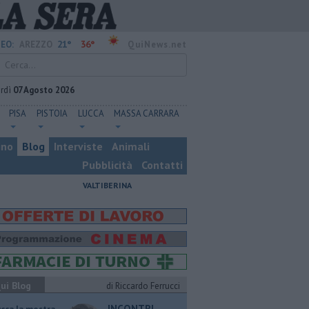
21°
36°
EO:
AREZZO
QuiNews.net
rdì
07 Agosto 2026
PISA
PISTOIA
LUCCA
MASSA CARRARA
ino
Blog
Interviste
Animali
Pubblicità
Contatti
VALTIBERINA
ui Blog
di Riccardo Ferrucci
INCONTRI