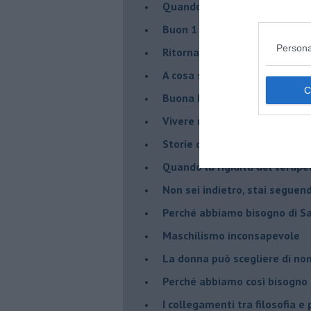
​Quando il terapeuta torna a 
​Buon 1 Maggio!
Persona
Ritornare indietro di vent’ann
​A cosa serve davvero la psic
​Buona Pasqua e … buona rina
​Vivere nell’incertezza
​Storie di rinascita: i Take Tha
​Quando la rigidità del tera
​Non sei indietro, stai seguen
​Perché abbiamo bisogno di 
​Maschilismo inconsapevole
​La donna può scegliere di n
​Perché abbiamo così bisogno 
​I collegamenti tra filosofia e