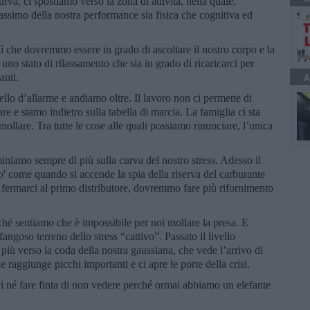
va, ci spostiamo verso la zona di attività, nella quale,
ssimo della nostra performance sia fisica che cognitiva ed
 lì che dovremmo essere in grado di ascoltare il nostro corpo e la
uno stato di rilassamento che sia in grado di ricaricarci per
anti.
A
llo d’allarme e andiamo oltre. Il lavoro non ci permette di
re e siamo indietro sulla tabella di marcia. La famiglia ci sta
llare. Tra tutte le cose alle quali possiamo rinunciare, l’unica
niamo sempre di più sulla curva del nostro stress. Adesso il
po' come quando si accende la spia della riserva del carburante
 fermarci al primo distributore, dovremmo fare più rifornimento
rché sentiamo che è impossibile per noi mollare la presa. E
angoso terreno dello stress “cattivo”. Passato il livello
più verso la coda della nostra gaussiana, che vede l’arrivo di
 raggiunge picchi importanti e ci apre le porte della crisi.
 né fare finta di non vedere perché ormai abbiamo un elefante