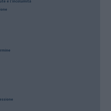
ute e l’incolumità
ione
ermine
ressione
à