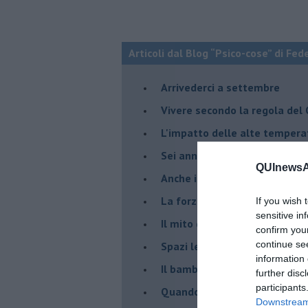
Articoli dal Blog “Psico-cose” di Fed
​Arrivederci a settembre
​Vivere secondo la regola del
​L'impatto delle alte tempera
Sei anni di Psico-Cose
QUInewsAr
​Anche il terapeuta “sente”
​La forza silenziosa dell'imp
If you wish 
sensitive in
​Il mito della madre leonessa
confirm you
continue se
Spazi leggeri per tempi comp
information 
Il bambino, il marshmallow e
further disc
participants
​Quando cambia il nome di u
Downstream 