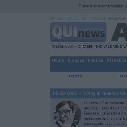
Questo sito contribuisce 
QUI
quotidiano online.
Percorso semplificat
TOSCANA
AREZZO
CASENTINO
VALDARNO
V
Home
Cronaca
Politica
Attualità
AREZZO
CAS
PSICO-COSE — il Blog di Federica Giu
Laureata in Psicologia nel 
nel 2016 presso il CSAPR di
Curiosa e interessata a ciò
narrazione da una parte, e d
passeggiate, degli animali…