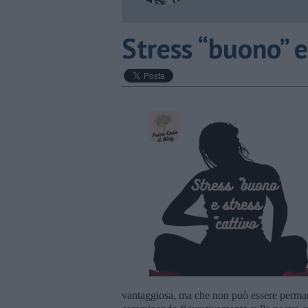
​Stress “buono” e
vantaggiosa, ma che non può essere permane