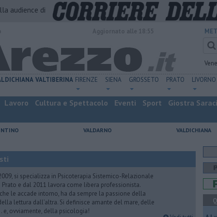
alla audience di
o
Aggiornato alle 18:55
MET
Vene
ALDICHIANA
VALTIBERINA
FIRENZE
SIENA
GROSSETO
PRATO
LIVORNO
Lavoro
Cultura e Spettacolo
Eventi
Sport
Giostra Sarac
ENTINO
VALDARNO
VALDICHIANA
sti
2009, si specializza in Psicoterapia Sistemico-Relazionale
 Prato e dal 2011 lavora come libera professionista.
 che le accade intorno, ha da sempre la passione della
Q
ella lettura dall’altra. Si definisce amante del mare, delle
 e, ovviamente, della psicologia!