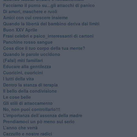
Facciamo il punto su...gli attacchi di panico
Di amori, maschere e ruoli
​Amici con cui crescere insieme
​Quando la libertà del bambino deriva dai limiti
Buon XXV Aprile
​Frasi celebri e psico_interessanti di cartoni
​Panchine rosso sangue
​Cosa dice il tuo corpo della tua mente?
​Quando le parole uccidono
​(Falsi) miti familiari
​Educare alla gentilezza
​Cuoricini, cuoricini
I lutti della vita
​Dentro la stanza di terapia
​Il bello della condivisione
Le cose belle
​Gli stili di attaccamento
No, non puoi controllarlo!!!
​L’importanza dell’assenza della madre
​Prendiamoci un pò meno sul serio
​L’anno che verrà
​Cazzullo e nostre radici