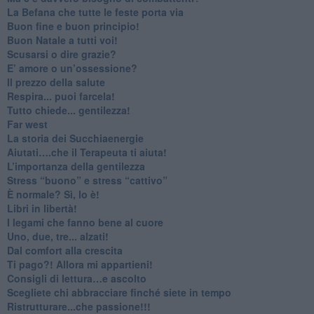
​La Befana che tutte le feste porta via
Buon fine e buon principio!
​Buon Natale a tutti voi!
​Scusarsi o dire grazie?
​E’ amore o un’ossessione?
​Il prezzo della salute
​Respira... puoi farcela!
​Tutto chiede... gentilezza!
​Far west
​La storia dei Succhiaenergie
​Aiutati….che il Terapeuta ti aiuta!
​L’importanza della gentilezza
​Stress “buono” e stress “cattivo”
​È normale? Sì, lo è!
​Libri in libertà!
​I legami che fanno bene al cuore
Uno, due, tre... alzati!​
​Dal comfort alla crescita
​Ti pago?! Allora mi appartieni!​
​Consigli di lettura…e ascolto
​Scegliete chi abbracciare finché siete in tempo
​Ristrutturare...che passione!!!