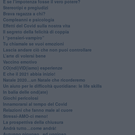
​E se l’impotenza fosse il vero potere?
Stereotipi e pregiudizi
​Brava ragazza a chi?
​Compleanni e psicologia
Effetti del Covid sulla nostra vita
Il segreto della felicità di coppia
​I “pensieri-vampiro”
​Tu chiamale se vuoi emozioni
​Lascia andare ciò che non puoi controllare
L’arte di volersi bene
​Vaccino emotivo
CO(ndi)VID(iamo) esperienze
​E che il 2021 abbia inizio!
​Natale 2020…un Natale che ricorderemo
Un aiuto per le difficoltà quotidiane: le life skills
​In balia delle ond(ate)
Giochi pericolosi
Innamorarsi al tempo del Covid
​Relazioni che fanno male al cuore
​Stressi-AMO-ci meno!
​La prospettiva della chiusura
​Andrà tutto…come andrà!
Autunno piovoso...ed uggioso