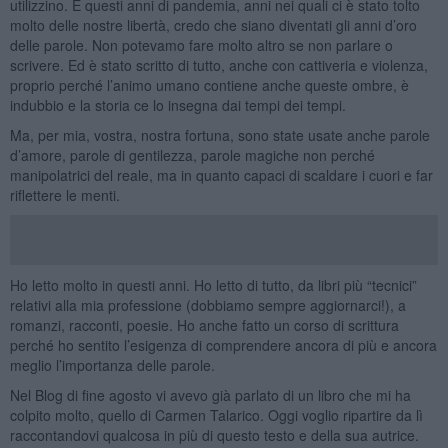
utilizzino. E questi anni di pandemia, anni nei quali ci è stato tolto
molto delle nostre libertà, credo che siano diventati gli anni d’oro
delle parole. Non potevamo fare molto altro se non parlare o
scrivere. Ed è stato scritto di tutto, anche con cattiveria e violenza,
proprio perché l’animo umano contiene anche queste ombre, è
indubbio e la storia ce lo insegna dai tempi dei tempi.
Ma, per mia, vostra, nostra fortuna, sono state usate anche parole
d’amore, parole di gentilezza, parole magiche non perché
manipolatrici del reale, ma in quanto capaci di scaldare i cuori e far
riflettere le menti.
Ho letto molto in questi anni. Ho letto di tutto, da libri più “tecnici”
relativi alla mia professione (dobbiamo sempre aggiornarci!), a
romanzi, racconti, poesie. Ho anche fatto un corso di scrittura
perché ho sentito l’esigenza di comprendere ancora di più e ancora
meglio l’importanza delle parole.
Nel Blog di fine agosto vi avevo già parlato di un libro che mi ha
colpito molto, quello di Carmen Talarico. Oggi voglio ripartire da lì
raccontandovi qualcosa in più di questo testo e della sua autrice.