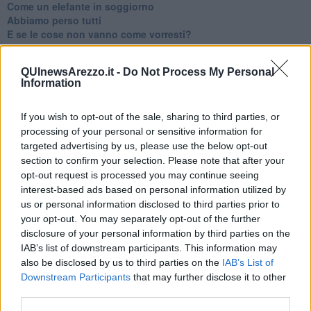
​Come un elefante in soggiorno
​Abbiamo perso tutti
E se le cose non vanno come vorresti?
​Chi sono i genitori elicottero
Come è davvero la terapia
QUInewsArezzo.it -
Do Not Process My Personal
Quando il diritto alla disconnessione non viene accolto
Information
​L’importanza della comunicazione in famiglia
​Il diritto ad essere disconnessi
​Il pensiero dicotomico e la salute mentale
If you wish to opt-out of the sale, sharing to third parties, or
​Consigli di lettura per genitori e non solo
processing of your personal or sensitive information for
​La Clownterapia
targeted advertising by us, please use the below opt-out
​Differenze tra persone frustrate e non
section to confirm your selection. Please note that after your
L’invisibile fatica mentale
opt-out request is processed you may continue seeing
Vacanze a km zero
interest-based ads based on personal information utilized by
​Buone Vacan(si)e!
us or personal information disclosed to third parties prior to
​Il lato positivo delle cose
your opt-out. You may separately opt-out of the further
​Storie antiche di tempi moderni
disclosure of your personal information by third parties on the
​Quello che alle mamme non dicono
IAB’s list of downstream participants. This information may
Adultescenza
also be disclosed by us to third parties on the
IAB’s List of
Homo imbecillis
Downstream Participants
that may further disclose it to other
​4 anni di Blog
third parties.
Quando il silenzio è aggressivo