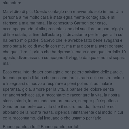
sfumature.
Ma vi dirò di più. Questo contagio non è avvenuto solo in me. Una
persona a me molto cara è stata egualmente contagiata, e mi
riferisco a mia mamma. Ha conosciuto Carmen per caso,
accompagnandomi alla presentazione del suo libro un pomeriggio
di fine estate, la fine dell’estate più devastante per lei, quella in cui
ha perso mio padre. Sapevo che le avrebbe fatto bene svagarsi e
sono stata felice di averla con me, ma mai e poi mai avrei pensato
che quel libro, il primo che ha ripreso in mano dopo quel terribile 10
agosto, diventasse un compagno di viaggio dal quale non si separa
mai.
Ecco cosa intendo per contagio e per potere salvifico delle parole.
Intendo proprio il fatto che possono farsi strada nelle nostre anime
e insegnarci di nuovo a respirare a pieni polmoni, ad inalare
speranza, gioia, amore per la vita, a parlare del dolore senza
rimanervi schiacciati, a raccontarci e raccontare la vita, la nostra
stessa storia, in un modo sempre nuovo, sempre più rispettoso.
Sono fermamente convinta che il nostro mondo, l’idea che noi
abbiamo della nostra realtà, dipenda infinitamente dal modo in cui
ce la raccontiamo, dal linguaggio che usiamo per farlo.
Buone parole a tutti! Buone parole per tutti!