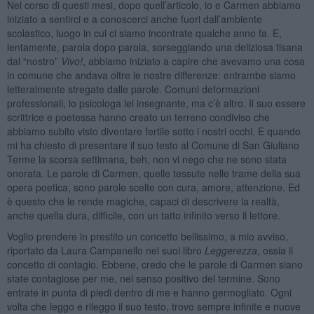
Nel corso di questi mesi, dopo quell’articolo, io e Carmen abbiamo
iniziato a sentirci e a conoscerci anche fuori dall’ambiente
scolastico, luogo in cui ci siamo incontrate qualche anno fa. E,
lentamente, parola dopo parola, sorseggiando una deliziosa tisana
dal “nostro”
Vivo!
, abbiamo iniziato a capire che avevamo una cosa
in comune che andava oltre le nostre differenze: entrambe siamo
letteralmente stregate dalle parole. Comuni deformazioni
professionali, io psicologa lei insegnante, ma c’è altro. Il suo essere
scrittrice e poetessa hanno creato un terreno condiviso che
abbiamo subito visto diventare fertile sotto i nostri occhi. E quando
mi ha chiesto di presentare il suo testo al Comune di San Giuliano
Terme la scorsa settimana, beh, non vi nego che ne sono stata
onorata. Le parole di Carmen, quelle tessute nelle trame della sua
opera poetica, sono parole scelte con cura, amore, attenzione. Ed
è questo che le rende magiche, capaci di descrivere la realtà,
anche quella dura, difficile, con un tatto infinito verso il lettore.
Voglio prendere in prestito un concetto bellissimo, a mio avviso,
riportato da Laura Campanello nel suoi libro
Leggerezza
, ossia il
concetto di contagio. Ebbene, credo che le parole di Carmen siano
state contagiose per me, nel senso positivo del termine. Sono
entrate in punta di piedi dentro di me e hanno germogliato. Ogni
volta che leggo e rileggo il suo testo, trovo sempre infinite e nuove