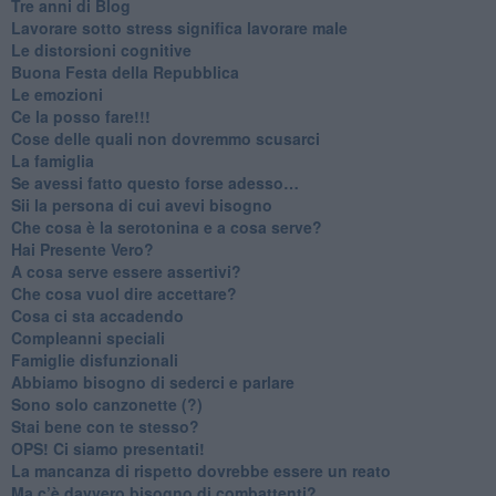
​Tre anni di Blog
​Lavorare sotto stress significa lavorare male
​Le distorsioni cognitive
​Buona Festa della Repubblica
Le emozioni
​Ce la posso fare!!!
​Cose delle quali non dovremmo scusarci
​La famiglia
​Se avessi fatto questo forse adesso…
​Sii la persona di cui avevi bisogno
Che cosa è la serotonina e a cosa serve?
​Hai Presente Vero?
A cosa serve essere assertivi?
​Che cosa vuol dire accettare?
​Cosa ci sta accadendo
​Compleanni speciali
​Famiglie disfunzionali
​Abbiamo bisogno di sederci e parlare
Sono solo canzonette (?)
​Stai bene con te stesso?
​OPS! Ci siamo presentati!
​La mancanza di rispetto dovrebbe essere un reato
​Ma c’è davvero bisogno di combattenti?