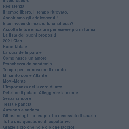
​Il velo oscuro
Resistenza
​Il tempo libero. Il tempo ritrovato.
Ascoltiamo gli adolescenti !
​E se invece di iniziare tu smettessi?
​Ascolta le tue emozioni per essere più in forma!
​La lista dei buoni propositi
2021 Ciao
Buon Natale !
​La cura delle parole
​Come nasce un amore
Stanchezza da pandemia
​Tempo per...conoscere il mondo
​Mi sento come Atlante
​Movi-Mente
​L’importanza del lavoro di rete
​Deliziare il palato. Alleggerire la mente.
​Senza rancore
​Testa e pancia
​Autunno e serie tv
​Gli psicologi. La terapia. La necessità di spazio
​Tutta una questione di aspettative.
​Grazie a ciò che ho e ciò che faccio!