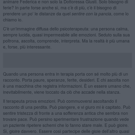
animare Federica e non solo la Dottoressa Giusti. Solo bisogno di
ferie? In parte forse anche sì, ma c’è di più, c’è il bisogno di
prendere un po' le distanze da quel
sentire con la pancia
, come lo
chiamo io.
C'è un'immagine diffusa dello psicoterapeuta: una persona calma,
sempre lucida, quasi impermeabile alle emozioni. Seduto sulla sua
poltrona, ascolta, comprende, interpreta. Ma la realtà è più umana
e, forse, più interessante.
Quando una persona entra in terapia porta con sé molto più di un
racconto. Porta paure, speranze, ferite, desideri. E chi ascolta non
è una macchina che registra informazioni. È un essere umano che,
inevitabilmente, viene toccato da ciò che accade nella stanza.
Il terapeuta prova emozioni. Può commuoversi ascoltando il
racconto di una perdita. Può piangere, e vi giuro mi è capitato. Può
sentire tristezza di fronte a una sofferenza antica che sembra non
trovare pace. Può persino sperimentare frustrazione quando vede
un paziente ripetere schemi che lo fanno stare male. E può gioire.
Sì, gioire davvero. Essere così partecipe delle gioie dell’altro quasi