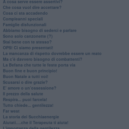
A cosa serve essere assertivi?
​Che cosa vuol dire accettare?
​Cosa ci sta accadendo
​Compleanni speciali
​Famiglie disfunzionali
​Abbiamo bisogno di sederci e parlare
Sono solo canzonette (?)
​Stai bene con te stesso?
​OPS! Ci siamo presentati!
​La mancanza di rispetto dovrebbe essere un reato
​Ma c’è davvero bisogno di combattenti?
​La Befana che tutte le feste porta via
Buon fine e buon principio!
​Buon Natale a tutti voi!
​Scusarsi o dire grazie?
​E’ amore o un’ossessione?
​Il prezzo della salute
​Respira... puoi farcela!
​Tutto chiede... gentilezza!
​Far west
​La storia dei Succhiaenergie
​Aiutati….che il Terapeuta ti aiuta!
​L’importanza della gentilezza