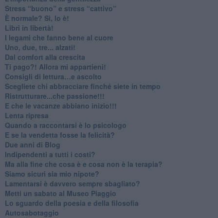
​Stress “buono” e stress “cattivo”
​È normale? Sì, lo è!
​Libri in libertà!
​I legami che fanno bene al cuore
Uno, due, tre... alzati!​
​Dal comfort alla crescita
​Ti pago?! Allora mi appartieni!​
​Consigli di lettura…e ascolto
​Scegliete chi abbracciare finché siete in tempo
​Ristrutturare...che passione!!!
​E che le vacanze abbiano inizio!!!
​Lenta ripresa
​Quando a raccontarsi è lo psicologo
​E se la vendetta fosse la felicità?
​Due anni di Blog
​Indipendenti a tutti i costi?
​Ma alla fine che cosa è e cosa non è la terapia?
​Siamo sicuri sia mio nipote?
​Lamentarsi è davvero sempre sbagliato?
​Metti un sabato al Museo Piaggio
​Lo sguardo della poesia e della filosofia
Autosabotaggio