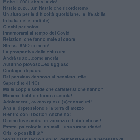
​E che il 2021 abbia inizio!
​Natale 2020…un Natale che ricorderemo
Un aiuto per le difficoltà quotidiane: le life skills
​In balia delle ond(ate)
Giochi pericolosi
Innamorarsi al tempo del Covid
​Relazioni che fanno male al cuore
​Stressi-AMO-ci meno!
​La prospettiva della chiusura
​Andrà tutto…come andrà!
Autunno piovoso...ed uggioso
​Contagio di paura
​Dal pensiero dannoso al pensiero utile
​Saper dire di NO!
​Ma le coppie solide che caratteristiche hanno?
​Mamma, babbo ritorno a scuola!
Adolescenti, ovvero questi (s)conosciuti!
Ansia, depressione e la terra di mezzo
​Rientro con il botto? Anche no!
Dimmi dove andrai in vacanza e ti dirò chi sei!
​Estate, psicologia, animali…una strana triade!
​Crisi o possibilità?
​Storia di un tacco a spillo, dell’ansia e della necessità di