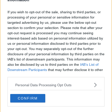
L’invisibile fatica mentale
Vacanze a km zero
​Buone Vacan(si)e!
If you wish to opt-out of the sale, sharing to third parties, or
​Il lato positivo delle cose
processing of your personal or sensitive information for
​Storie antiche di tempi moderni
targeted advertising by us, please use the below opt-out
​Quello che alle mamme non dicono
section to confirm your selection. Please note that after your
Adultescenza
opt-out request is processed you may continue seeing
Homo imbecillis
interest-based ads based on personal information utilized by
​4 anni di Blog
us or personal information disclosed to third parties prior to
Quando il silenzio è aggressivo
your opt-out. You may separately opt-out of the further
​Il passato, questo conosciuto!
disclosure of your personal information by third parties on the
​Clima ballerino e sbalzi d’umore
IAB’s list of downstream participants. This information may
La maternità
also be disclosed by us to third parties on the
IAB’s List of
​L’uomo o l’orso?
Downstream Participants
that may further disclose it to other
Non hanno un amico a teatro​
third parties.
​Tutta una questione di rispetto
​Cose che ci esauriscono
Personal Data Processing Opt Outs
​Vespa che passione!
​Lasciate ai vostri figli il diritto di piangere
​Parole d’amore regalate al vento
CONFIRM
​Essere genitori di un adolescente
​Saper pazientare