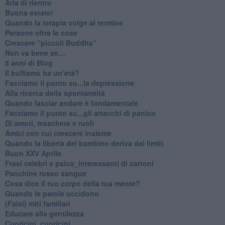
Aria di rientro
Buona estate!
​Quando la terapia volge al termine
​Persone oltre le cose
​Crescere “piccoli Buddha”
Non va bene se…
​5 anni di Blog
​Il bullismo ha un’età?
Facciamo il punto su...la depressione
​Alla ricerca della spontaneità
​Quando lasciar andare è fondamentale
Facciamo il punto su...gli attacchi di panico
Di amori, maschere e ruoli
​Amici con cui crescere insieme
​Quando la libertà del bambino deriva dai limiti
Buon XXV Aprile
​Frasi celebri e psico_interessanti di cartoni
​Panchine rosso sangue
​Cosa dice il tuo corpo della tua mente?
​Quando le parole uccidono
​(Falsi) miti familiari
​Educare alla gentilezza
​Cuoricini, cuoricini