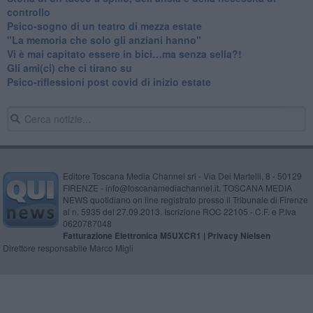
controllo
​Psico-sogno di un teatro di mezza estate
"La memoria che solo gli anziani hanno"
​Vi è mai capitato essere in bici…ma senza sella?!
​Gli ami(ci) che ci tirano su
Psico-riflessioni post covid di inizio estate
Editore Toscana Media Channel srl - Via Dei Martelli, 8 - 50129
FIRENZE - info@toscanamediachannel.it. TOSCANA MEDIA
NEWS quotidiano on line registrato presso il Tribunale di Firenze
al n. 5935 del 27.09.2013. Iscrizione ROC 22105 - C.F. e P.Iva
0620787048
Fatturazione Elettronica M5UXCR1 |
Privacy Nielsen
Direttore responsabile Marco Migli
Powered by
Aperion.it