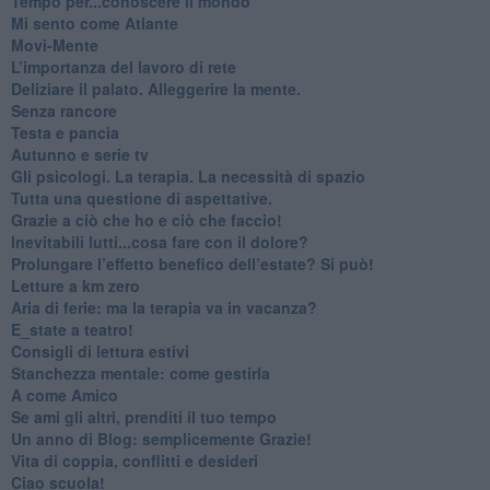
​Tempo per...conoscere il mondo
​Mi sento come Atlante
​Movi-Mente
​L’importanza del lavoro di rete
​Deliziare il palato. Alleggerire la mente.
​Senza rancore
​Testa e pancia
​Autunno e serie tv
​Gli psicologi. La terapia. La necessità di spazio
​Tutta una questione di aspettative.
​Grazie a ciò che ho e ciò che faccio!
​Inevitabili lutti...cosa fare con il dolore?
Prolungare l’effetto benefico dell’estate? Si può!
​Letture a km zero
​Aria di ferie: ma la terapia va in vacanza?
​E_state a teatro!
​Consigli di lettura estivi
​Stanchezza mentale: come gestirla
​A come Amico
​Se ami gli altri, prenditi il tuo tempo
​Un anno di Blog: semplicemente Grazie!
​Vita di coppia, conflitti e desideri
​Ciao scuola!