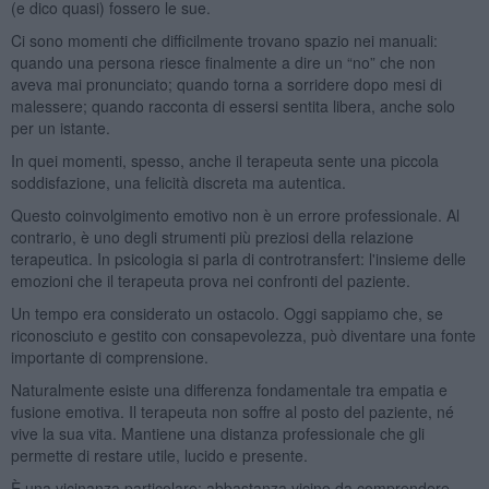
(e dico quasi) fossero le sue.
Ci sono momenti che difficilmente trovano spazio nei manuali:
quando una persona riesce finalmente a dire un “no” che non
aveva mai pronunciato; quando torna a sorridere dopo mesi di
malessere; quando racconta di essersi sentita libera, anche solo
per un istante.
In quei momenti, spesso, anche il terapeuta sente una piccola
soddisfazione, una felicità discreta ma autentica.
Questo coinvolgimento emotivo non è un errore professionale. Al
contrario, è uno degli strumenti più preziosi della relazione
terapeutica. In psicologia si parla di controtransfert: l'insieme delle
emozioni che il terapeuta prova nei confronti del paziente.
Un tempo era considerato un ostacolo. Oggi sappiamo che, se
riconosciuto e gestito con consapevolezza, può diventare una fonte
importante di comprensione.
Naturalmente esiste una differenza fondamentale tra empatia e
fusione emotiva. Il terapeuta non soffre al posto del paziente, né
vive la sua vita. Mantiene una distanza professionale che gli
permette di restare utile, lucido e presente.
È una vicinanza particolare: abbastanza vicino da comprendere,