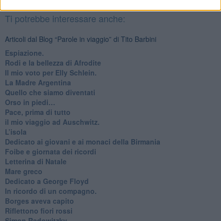
Basta cliccare
QUI
Ti potrebbe interessare anche:
Articoli dal Blog “Parole in viaggio” di Tito Barbini
Espiazione.
Rodi e la bellezza di Afrodite
​Il mio voto per Elly Schlein.
​La Madre Argentina
Quello che siamo diventati
Orso in piedi…
​Pace, prima di tutto
​il mio viaggio ad Auschwitz.
​L’isola
Dedicato ai giovani e ai monaci della Birmania
​Foibe e giornata dei ricordi
Letterina di Natale
Mare greco
​Dedicato a George Floyd
​In ricordo di un compagno.
Borges aveva capito
Riflettono fiori rossi
Simon Radowitzky