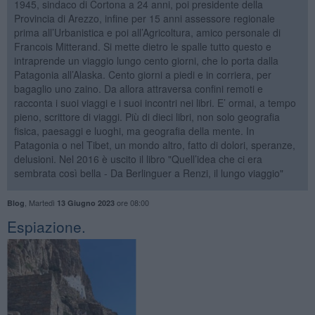
1945, sindaco di Cortona a 24 anni, poi presidente della
Provincia di Arezzo, infine per 15 anni assessore regionale
prima all’Urbanistica e poi all’Agricoltura, amico personale di
Francois Mitterand. Si mette dietro le spalle tutto questo e
intraprende un viaggio lungo cento giorni, che lo porta dalla
Patagonia all’Alaska. Cento giorni a piedi e in corriera, per
bagaglio uno zaino. Da allora attraversa confini remoti e
racconta i suoi viaggi e i suoi incontri nei libri. E’ ormai, a tempo
pieno, scrittore di viaggi. Più di dieci libri, non solo geografia
fisica, paesaggi e luoghi, ma geografia della mente. In
Patagonia o nel Tibet, un mondo altro, fatto di dolori, speranze,
delusioni. Nel 2016 è uscito il libro "Quell’idea che ci era
sembrata così bella - Da Berlinguer a Renzi, il lungo viaggio"
,
Martedì
ore 08:00
Blog
13 Giugno 2023
Espiazione.