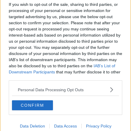
faceva male. Più volte ho pensato di mollare ma poi mi sono
If you wish to opt-out of the sale, sharing to third parties, or
inventato un personale bisogno di espiazione e ho continuato a
processing of your personal or sensitive information for
salire.
targeted advertising by us, please use the below opt-out
Da ateo impenitente, ma con un grande rispetto per il sentimento
section to confirm your selection. Please note that after your
religioso, ho espiato le colpe (non solo mie e non le peggiori) di una
opt-out request is processed you may continue seeing
sinistra incapace di salire un solo gradino, che ha consegnato,
interest-based ads based on personal information utilized by
assieme al cosiddetto centro, il Paese a questa destra pessima e
us or personal information disclosed to third parties prior to
illiberale. E non solo.
your opt-out. You may separately opt-out of the further
Ma poi mi sono chiesto: che c’entra questo con la bellezza che sto
disclosure of your personal information by third parties on the
ammirando ? In fondo intorno a me c’è il mare, le grand blu di
IAB’s list of downstream participants. This information may
Besson e mi fa stare meglio.
also be disclosed by us to third parties on the
IAB’s List of
Downstream Participants
that may further disclose it to other
Tito Barbini
third parties.
Personal Data Processing Opt Outs
CONFIRM
Se vuoi leggere le notizie principali della Toscana iscriviti alla
Newsletter QUInews - ToscanaMedia.
Arriva gratis tutti i giorni
alle 20:00 direttamente nella tua casella di posta.
Data Deletion
Data Access
Privacy Policy