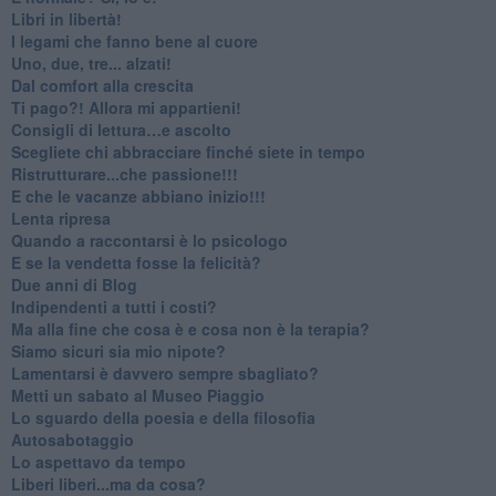
​Libri in libertà!
​I legami che fanno bene al cuore
Uno, due, tre... alzati!​
​Dal comfort alla crescita
​Ti pago?! Allora mi appartieni!​
​Consigli di lettura…e ascolto
​Scegliete chi abbracciare finché siete in tempo
​Ristrutturare...che passione!!!
​E che le vacanze abbiano inizio!!!
​Lenta ripresa
​Quando a raccontarsi è lo psicologo
​E se la vendetta fosse la felicità?
​Due anni di Blog
​Indipendenti a tutti i costi?
​Ma alla fine che cosa è e cosa non è la terapia?
​Siamo sicuri sia mio nipote?
​Lamentarsi è davvero sempre sbagliato?
​Metti un sabato al Museo Piaggio
​Lo sguardo della poesia e della filosofia
Autosabotaggio
​Lo aspettavo da tempo
​Liberi liberi...ma da cosa?