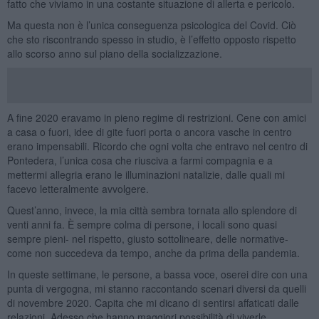
fatto che viviamo in una costante situazione di allerta e pericolo.
Ma questa non è l’unica conseguenza psicologica del Covid. Ciò
che sto riscontrando spesso in studio, è l’effetto opposto rispetto
allo scorso anno sul piano della socializzazione.
A fine 2020 eravamo in pieno regime di restrizioni. Cene con amici
a casa o fuori, idee di gite fuori porta o ancora vasche in centro
erano impensabili. Ricordo che ogni volta che entravo nel centro di
Pontedera, l’unica cosa che riusciva a farmi compagnia e a
mettermi allegria erano le illuminazioni natalizie, dalle quali mi
facevo letteralmente avvolgere.
Quest’anno, invece, la mia città sembra tornata allo splendore di
venti anni fa. È sempre colma di persone, i locali sono quasi
sempre pieni- nel rispetto, giusto sottolineare, delle normative-
come non succedeva da tempo, anche da prima della pandemia.
In queste settimane, le persone, a bassa voce, oserei dire con una
punta di vergogna, mi stanno raccontando scenari diversi da quelli
di novembre 2020. Capita che mi dicano di sentirsi affaticati dalle
relazioni. Adesso che hanno maggiori possibilità di viverle,