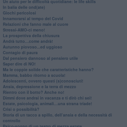
Un aiuto per le difficoltà quotidiane: le life skills
​In balia delle ond(ate)
Giochi pericolosi
Innamorarsi al tempo del Covid
​Relazioni che fanno male al cuore
​Stressi-AMO-ci meno!
​La prospettiva della chiusura
​Andrà tutto…come andrà!
Autunno piovoso...ed uggioso
​Contagio di paura
​Dal pensiero dannoso al pensiero utile
​Saper dire di NO!
​Ma le coppie solide che caratteristiche hanno?
​Mamma, babbo ritorno a scuola!
Adolescenti, ovvero questi (s)conosciuti!
Ansia, depressione e la terra di mezzo
​Rientro con il botto? Anche no!
Dimmi dove andrai in vacanza e ti dirò chi sei!
​Estate, psicologia, animali…una strana triade!
​Crisi o possibilità?
​Storia di un tacco a spillo, dell’ansia e della necessità di
controllo
​Psico-sogno di un teatro di mezza estate