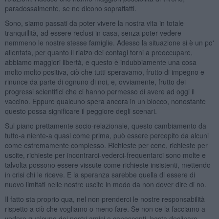
paradossalmente, se ne dicono sopraffatti.
Sono, siamo passati da poter vivere la nostra vita in totale
tranquillità, ad essere reclusi in casa, senza poter vedere
nemmeno le nostre stesse famiglie. Adesso la situazione si è un po'
allentata, per quanto il rialzo dei contagi torni a preoccupare,
abbiamo maggiori libertà, e questo è indubbiamente una cosa
molto molto positiva, ciò che tutti speravamo, frutto di impegno e
rinunce da parte di ognuno di noi, e, ovviamente, frutto dei
progressi scientifici che ci hanno permesso di avere ad oggi il
vaccino. Eppure qualcuno spera ancora in un blocco, nonostante
questo possa significare il peggiore degli scenari.
Sul piano prettamente socio-relazionale, questo cambiamento da
tutto-a niente-a quasi come prima, può essere percepito da alcuni
come estremamente complesso. Richieste per cene, richieste per
uscite, richieste per incontrarci-vederci-frequentarci sono molte e
talvolta possono essere vissute come richieste insistenti, mettendo
in crisi chi le riceve. E la speranza sarebbe quella di essere di
nuovo limitati nelle nostre uscite in modo da non dover dire di no.
Il fatto sta proprio qua, nel non prenderci le nostre responsabilità
rispetto a ciò che vogliamo o meno fare. Se non ce la facciamo a
vedere qualcuno dei nostri amici o conoscenti, basta declinare