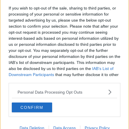
​Buone Vacan(si)e!
​Il lato positivo delle cose
If you wish to opt-out of the sale, sharing to third parties, or
​Storie antiche di tempi moderni
processing of your personal or sensitive information for
​Quello che alle mamme non dicono
targeted advertising by us, please use the below opt-out
Adultescenza
section to confirm your selection. Please note that after your
Homo imbecillis
opt-out request is processed you may continue seeing
​4 anni di Blog
interest-based ads based on personal information utilized by
Quando il silenzio è aggressivo
us or personal information disclosed to third parties prior to
​Il passato, questo conosciuto!
your opt-out. You may separately opt-out of the further
​Clima ballerino e sbalzi d’umore
disclosure of your personal information by third parties on the
La maternità
IAB’s list of downstream participants. This information may
​L’uomo o l’orso?
also be disclosed by us to third parties on the
IAB’s List of
Non hanno un amico a teatro​
Downstream Participants
that may further disclose it to other
​Tutta una questione di rispetto
third parties.
​Cose che ci esauriscono
​Vespa che passione!
Personal Data Processing Opt Outs
​Lasciate ai vostri figli il diritto di piangere
​Parole d’amore regalate al vento
​Essere genitori di un adolescente
CONFIRM
​Saper pazientare
​Giornata del Fiocchetto Lilla
​Venerdì emozionalmente sostenibile
Data Deletion
Data Access
Privacy Policy