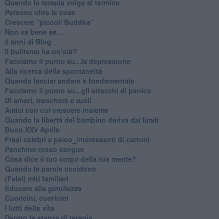
​Quando la terapia volge al termine
​Persone oltre le cose
​Crescere “piccoli Buddha”
Non va bene se…
​5 anni di Blog
​Il bullismo ha un’età?
Facciamo il punto su...la depressione
​Alla ricerca della spontaneità
​Quando lasciar andare è fondamentale
Facciamo il punto su...gli attacchi di panico
Di amori, maschere e ruoli
​Amici con cui crescere insieme
​Quando la libertà del bambino deriva dai limiti
Buon XXV Aprile
​Frasi celebri e psico_interessanti di cartoni
​Panchine rosso sangue
​Cosa dice il tuo corpo della tua mente?
​Quando le parole uccidono
​(Falsi) miti familiari
​Educare alla gentilezza
​Cuoricini, cuoricini
I lutti della vita
​Dentro la stanza di terapia