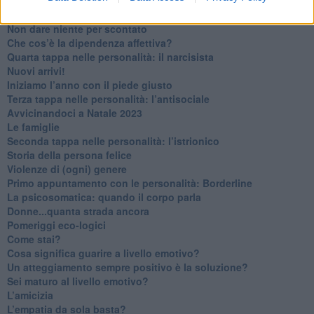
Ma ti ascolti?
Contornati di persone che…
Non dare niente per scontato
Che cos’è la dipendenza affettiva?
Quarta tappa nelle personalità: il narcisista
​Nuovi arrivi!
​Iniziamo l’anno con il piede giusto
​Terza tappa nelle personalità: l’antisociale
​Avvicinandoci a Natale 2023
Le famiglie
Seconda tappa nelle personalità: l’istrionico
​Storia della persona felice
Violenze di (ogni) genere
​Primo appuntamento con le personalità: Borderline
La psicosomatica: quando il corpo parla
Donne...quanta strada ancora
​Pomeriggi eco-logici
​Come stai?
Cosa significa guarire a livello emotivo?
​Un atteggiamento sempre positivo è la soluzione?
​Sei maturo al livello emotivo?
​L’amicizia
​L’empatia da sola basta?