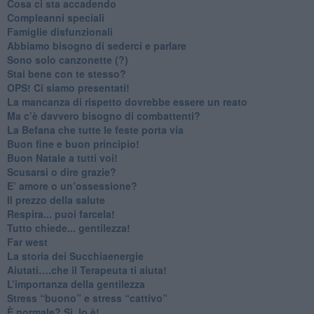
​Cosa ci sta accadendo
​Compleanni speciali
​Famiglie disfunzionali
​Abbiamo bisogno di sederci e parlare
Sono solo canzonette (?)
​Stai bene con te stesso?
​OPS! Ci siamo presentati!
​La mancanza di rispetto dovrebbe essere un reato
​Ma c’è davvero bisogno di combattenti?
​La Befana che tutte le feste porta via
Buon fine e buon principio!
​Buon Natale a tutti voi!
​Scusarsi o dire grazie?
​E’ amore o un’ossessione?
​Il prezzo della salute
​Respira... puoi farcela!
​Tutto chiede... gentilezza!
​Far west
​La storia dei Succhiaenergie
​Aiutati….che il Terapeuta ti aiuta!
​L’importanza della gentilezza
​Stress “buono” e stress “cattivo”
​È normale? Sì, lo è!