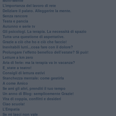
​Movi-Mente
​L’importanza del lavoro di rete
​Deliziare il palato. Alleggerire la mente.
​Senza rancore
​Testa e pancia
​Autunno e serie tv
​Gli psicologi. La terapia. La necessità di spazio
​Tutta una questione di aspettative.
​Grazie a ciò che ho e ciò che faccio!
​Inevitabili lutti...cosa fare con il dolore?
Prolungare l’effetto benefico dell’estate? Si può!
​Letture a km zero
​Aria di ferie: ma la terapia va in vacanza?
​E_state a teatro!
​Consigli di lettura estivi
​Stanchezza mentale: come gestirla
​A come Amico
​Se ami gli altri, prenditi il tuo tempo
​Un anno di Blog: semplicemente Grazie!
​Vita di coppia, conflitti e desideri
​Ciao scuola!
​L’Empatia
​Se mi lasci non vale