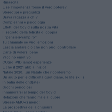
Rinascita
​E se l’impotenza fosse il vero potere?
Stereotipi e pregiudizi
​Brava ragazza a chi?
​Compleanni e psicologia
Effetti del Covid sulla nostra vita
Il segreto della felicità di coppia
​I “pensieri-vampiro”
​Tu chiamale se vuoi emozioni
​Lascia andare ciò che non puoi controllare
L’arte di volersi bene
​Vaccino emotivo
CO(ndi)VID(iamo) esperienze
​E che il 2021 abbia inizio!
​Natale 2020…un Natale che ricorderemo
Un aiuto per le difficoltà quotidiane: le life skills
​In balia delle ond(ate)
Giochi pericolosi
Innamorarsi al tempo del Covid
​Relazioni che fanno male al cuore
​Stressi-AMO-ci meno!
​La prospettiva della chiusura
​Andrà tutto…come andrà!