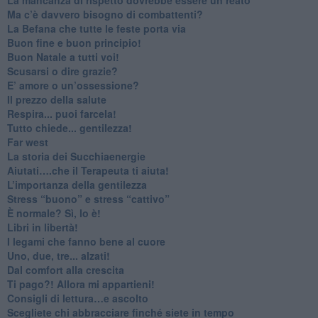
​Ma c’è davvero bisogno di combattenti?
​La Befana che tutte le feste porta via
Buon fine e buon principio!
​Buon Natale a tutti voi!
​Scusarsi o dire grazie?
​E’ amore o un’ossessione?
​Il prezzo della salute
​Respira... puoi farcela!
​Tutto chiede... gentilezza!
​Far west
​La storia dei Succhiaenergie
​Aiutati….che il Terapeuta ti aiuta!
​L’importanza della gentilezza
​Stress “buono” e stress “cattivo”
​È normale? Sì, lo è!
​Libri in libertà!
​I legami che fanno bene al cuore
Uno, due, tre... alzati!​
​Dal comfort alla crescita
​Ti pago?! Allora mi appartieni!​
​Consigli di lettura…e ascolto
​Scegliete chi abbracciare finché siete in tempo