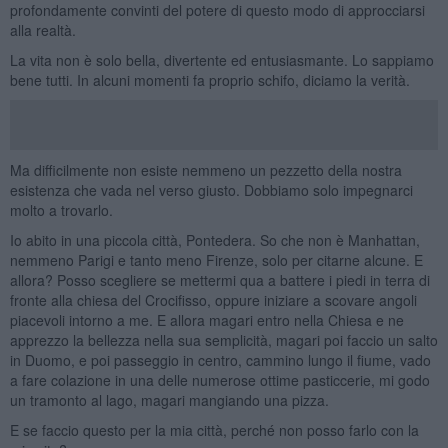
profondamente convinti del potere di questo modo di approcciarsi
alla realtà.
La vita non è solo bella, divertente ed entusiasmante. Lo sappiamo
bene tutti. In alcuni momenti fa proprio schifo, diciamo la verità.
Ma difficilmente non esiste nemmeno un pezzetto della nostra
esistenza che vada nel verso giusto. Dobbiamo solo impegnarci
molto a trovarlo.
Io abito in una piccola città, Pontedera. So che non è Manhattan,
nemmeno Parigi e tanto meno Firenze, solo per citarne alcune. E
allora? Posso scegliere se mettermi qua a battere i piedi in terra di
fronte alla chiesa del Crocifisso, oppure iniziare a scovare angoli
piacevoli intorno a me. E allora magari entro nella Chiesa e ne
apprezzo la bellezza nella sua semplicità, magari poi faccio un salto
in Duomo, e poi passeggio in centro, cammino lungo il fiume, vado
a fare colazione in una delle numerose ottime pasticcerie, mi godo
un tramonto al lago, magari mangiando una pizza.
E se faccio questo per la mia città, perché non posso farlo con la