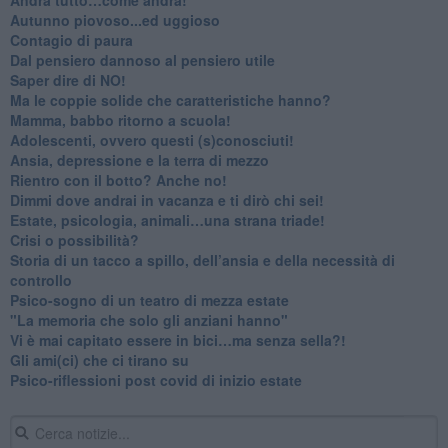
Autunno piovoso...ed uggioso
​Contagio di paura
​Dal pensiero dannoso al pensiero utile
​Saper dire di NO!
​Ma le coppie solide che caratteristiche hanno?
​Mamma, babbo ritorno a scuola!
Adolescenti, ovvero questi (s)conosciuti!
Ansia, depressione e la terra di mezzo
​Rientro con il botto? Anche no!
Dimmi dove andrai in vacanza e ti dirò chi sei!
​Estate, psicologia, animali…una strana triade!
​Crisi o possibilità?
​Storia di un tacco a spillo, dell’ansia e della necessità di
controllo
​Psico-sogno di un teatro di mezza estate
"La memoria che solo gli anziani hanno"
​Vi è mai capitato essere in bici…ma senza sella?!
​Gli ami(ci) che ci tirano su
Psico-riflessioni post covid di inizio estate