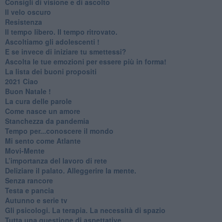
​Consigli di visione e di ascolto
​Il velo oscuro
Resistenza
​Il tempo libero. Il tempo ritrovato.
Ascoltiamo gli adolescenti !
​E se invece di iniziare tu smettessi?
​Ascolta le tue emozioni per essere più in forma!
​La lista dei buoni propositi
2021 Ciao
Buon Natale !
​La cura delle parole
​Come nasce un amore
Stanchezza da pandemia
​Tempo per...conoscere il mondo
​Mi sento come Atlante
​Movi-Mente
​L’importanza del lavoro di rete
​Deliziare il palato. Alleggerire la mente.
​Senza rancore
​Testa e pancia
​Autunno e serie tv
​Gli psicologi. La terapia. La necessità di spazio
​Tutta una questione di aspettative.