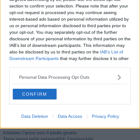
Quando il silenzio è aggressivo
section to confirm your selection. Please note that after your
​Il passato, questo conosciuto!
opt-out request is processed you may continue seeing
​Clima ballerino e sbalzi d’umore
interest-based ads based on personal information utilized by
La maternità
us or personal information disclosed to third parties prior to
​L’uomo o l’orso?
Non hanno un amico a teatro​
your opt-out. You may separately opt-out of the further
​Tutta una questione di rispetto
disclosure of your personal information by third parties on the
​Cose che ci esauriscono
IAB’s list of downstream participants. This information may
​Vespa che passione!
also be disclosed by us to third parties on the
IAB’s List of
​Lasciate ai vostri figli il diritto di piangere
Downstream Participants
that may further disclose it to other
​Parole d’amore regalate al vento
third parties.
​Essere genitori di un adolescente
​Saper pazientare
Personal Data Processing Opt Outs
​Giornata del Fiocchetto Lilla
​Venerdì emozionalmente sostenibile
CONFIRM
Ma ti ascolti?
Contornati di persone che…
Non dare niente per scontato
Che cos’è la dipendenza affettiva?
Data Deletion
Data Access
Privacy Policy
Quarta tappa nelle personalità: il narcisista
​Nuovi arrivi!
​Iniziamo l’anno con il piede giusto
​Terza tappa nelle personalità: l’antisociale