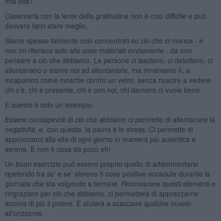
mia vita?
Osservarla con la lente della gratitudine non è così difficile e può
davvero farci stare meglio.
Siamo spesso talmente così concentrati su ciò che ci manca - e
non mi riferisco solo alle cose materiali ovviamente - da non
pensare a ciò che abbiamo. Le persone ci lasciano, ci deludono, ci
allontanano o siamo noi ad allontanarle, ma rimaniamo lì, a
incaponirci come mosche contro un vetro, senza riuscire a vedere
chi c’è, chi è presente, chi è con noi, chi davvero ci vuole bene.
E questo è solo un esempio.
Essere consapevoli di ciò che abbiamo ci permette di allontanare la
negatività, e, con questa, la paura e lo stress. Ci permette di
approcciarci alla vita di ogni giorno in maniera più autentica e
serena. E non è cosa da poco eh!
Un buon esercizio può essere proprio quello di addormentarsi
ripetendo tra se’ e se’ almeno 5 cose positive accadute durante la
giornata che sta volgendo a termine. Riconoscere questi elementi e
ringraziare per ciò che abbiamo, ci permetterà di apprezzarne
ancora di più il potere. E aiuterà a scacciare qualche nuvolo
all’orizzonte.