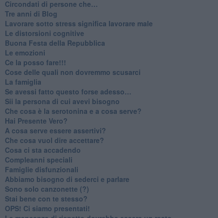
​Circondati di persone che…
​Tre anni di Blog
​Lavorare sotto stress significa lavorare male
​Le distorsioni cognitive
​Buona Festa della Repubblica
Le emozioni
​Ce la posso fare!!!
​Cose delle quali non dovremmo scusarci
​La famiglia
​Se avessi fatto questo forse adesso…
​Sii la persona di cui avevi bisogno
Che cosa è la serotonina e a cosa serve?
​Hai Presente Vero?
A cosa serve essere assertivi?
​Che cosa vuol dire accettare?
​Cosa ci sta accadendo
​Compleanni speciali
​Famiglie disfunzionali
​Abbiamo bisogno di sederci e parlare
Sono solo canzonette (?)
​Stai bene con te stesso?
​OPS! Ci siamo presentati!
​La mancanza di rispetto dovrebbe essere un reato