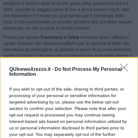
decidono il destino della terra che grida pietà, perlomeno entro il
2050, quando la maggior parte di loro e di noi saremo morti, visto
che Novembre è il mese più appropriato per il necrologio della
terra, si stà perpetrando un suicidio terrestre che potrebbe essere
accelerato, se non si corre ai rimedi concreti.
Proprio per questo
Francesco e Greta
invocano azioni efficaci e
rapide. Insieme alle delusioni politiche per la carenza di diritti alle
minoranze da proteggere, si abbatte la scure di un impoverimento
rapido sull'Italia e l'Europa per il raddoppio dei costi delle utenze e
dei carburanti.Le tasche strapiene di chi ci governa, delle industrie
petrolifere, delle imprese di armi, dei professionisti privilegiati,
QUInewsArezzo.it -
Do Not Process My Personal
perché i cittadini non ne possono fare a meno, come i settori privati
Information
della salute, delle grosse catene commerciali, delle multinazionali si
fregano le mani.
If you wish to opt-out of the sale, sharing to third parties, or
processing of your personal or sensitive information for
targeted advertising by us, please use the below opt-out
section to confirm your selection. Please note that after your
E sono proprio loro quelli ai quali paghiamo auto, autisti, treni, navi,
opt-out request is processed you may continue seeing
aerei, scorte.La maggioranza dei cittadini si collassa di fronte al
interest-based ads based on personal information utilized by
pieno di benzina o di metano e al costo sempre più insopportabile
us or personal information disclosed to third parties prior to
del paniere della spesa, del vestiario e dei farmaci oramai alle
your opt-out. You may separately opt-out of the further