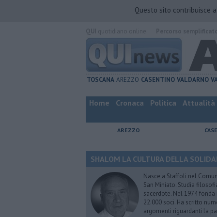
Questo sito contribuisce 
QUI
quotidiano online.
Percorso semplificat
TOSCANA
AREZZO
CASENTINO
VALDARNO
V
Home
Cronaca
Politica
Attualità
AREZZO
CAS
SHALOM LA CULTURA DELLA SOLIDARIE
Nasce a Staffoli nel Comune
San Miniato. Studia filosofi
sacerdote. Nel 1974 fonda
22.000 soci. Ha scritto nume
argomenti riguardanti la pas