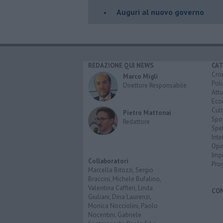
Auguri al nuovo governo
REDAZIONE QUI NEWS
CAT
Cro
Marco Migli
Poli
Direttore Responsabile
Attu
Eco
Cult
Pietro Mattonai
Spo
Redattore
Spet
Inte
Opi
Imp
Collaboratori
Pro
Marcella Bitozzi, Sergio
Braccini, Michele Bufalino,
Valentina Caffieri, Linda
CO
Giuliani, Dina Laurenzi,
Monica Nocciolini, Paolo
Nocentini, Gabriele