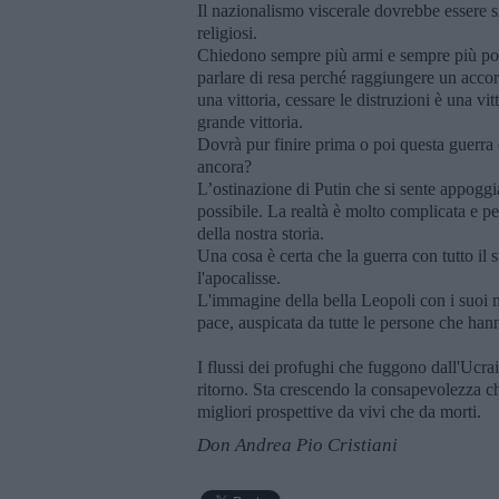
Il nazionalismo viscerale dovrebbe essere smo
religiosi.
Chiedono sempre più armi e sempre più pot
parlare di resa perché raggiungere un acco
una vittoria, cessare le distruzioni è una vi
grande vittoria.
Dovrà pur finire prima o poi questa guerra 
ancora?
L’ostinazione di Putin che si sente appoggi
possibile. La realtà è molto complicata e pe
della nostra storia.
Una cosa è certa che la guerra con tutto il s
l'apocalisse.
L'immagine della bella Leopoli con i suoi m
pace, auspicata da tutte le persone che han
I flussi dei profughi che fuggono dall'Ucrai
ritorno. Sta crescendo la consapevolezza che
migliori prospettive da vivi che da morti.
Don Andrea Pio Cristiani