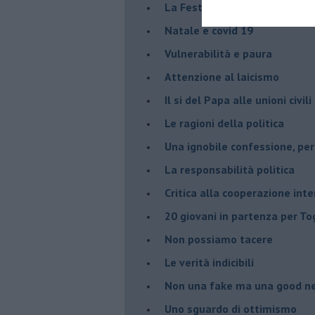
La Festa della Mondialità
Natale e covid 19
Vulnerabilità e paura
Attenzione al laicismo
Il si del Papa alle unioni civi
Le ragioni della politica
​Una ignobile confessione, p
La responsabilità politica
Critica alla cooperazione int
20 giovani in partenza per To
​Non possiamo tacere
​Le verità indicibili
Non una fake ma una good n
Uno sguardo di ottimismo