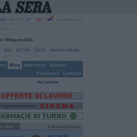
22°
35°
EO:
AREZZO
QuiNews.net
ato
08 Agosto 2026
PISA
PISTOIA
LUCCA
MASSA CARRARA
ino
Blog
Interviste
Animali
Pubblicità
Contatti
VALTIBERINA
ui Blog
di Riccardo Ferrucci
INCONTRI