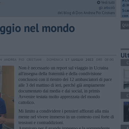
A L
.
Vedi tutti
di 
gli articoli
Scar
del blog di Don Andrea Pio Cristiani
con 
iaggio nel mondo
QUI
Ult
N ANDREA PIO CRISTIANI - DOMENICA
17 LUGLIO 2022
ORE 08:00
C
Non è necessario un report sul viaggio in Ucraina
all'insegna della fraternità e della condivisione
conclusosi con il rientro dei 12 ambasciatori di pace
alle 3 del mattino di ieri, perché già ampiamente
documentato dai media e dai social, in primis
C
Avvenire testata molto apprezzata del mondo
cattolico.
Mi limito a condividere i pensieri affiorati alla mia
mente nel vivere immerso in un contesto così forte di
tensioni e contraddizioni.
Ammirato per il grande impegno e la sorprendente
A