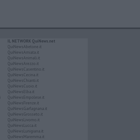
IL NETWORK QuiNews.net
QuiNewsAbetone.it
QuiNewsAmiata.it
QuiNewsAnimali.it
QuiNewsArezzo.it
QuiNewsCasentino.it
QuiNewsCecina.it
QuiNewsChianti.it
QuiNewsCuoio.it
QuiNewsElba.it
i
QuiNewsEmpolese.it
QuiNewsFirenze.it
QuiNewsGarfagnana.it
QuiNewsGrosseto.it
QuiNewsLivorno.it
QuiNewsLucca.it
QuiNewsLunigiana.it
QuiNewsMaremma.it