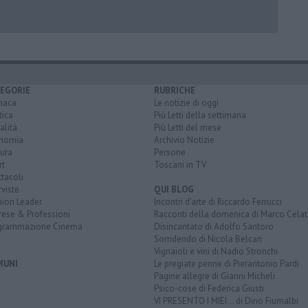
EGORIE
RUBRICHE
naca
Le notizie di oggi
tica
Più Letti della settimana
alità
Più Letti del mese
nomia
Archivio Notizie
ura
Persone
rt
Toscani in TV
tacoli
rviste
QUI BLOG
nion Leader
Incontri d'arte di Riccardo Ferrucci
rese & Professioni
Racconti della domenica di Marco Celat
grammazione Cinema
Disincantato di Adolfo Santoro
Sorridendo di Nicola Belcari
Vignaioli e vini di Nadio Stronchi
MUNI
Le pregiate penne di Pierantonio Pardi
Pagine allegre di Gianni Micheli
Psico-cose di Federica Giusti
VI PRESENTO I MIEI... di Dino Fiumalbi