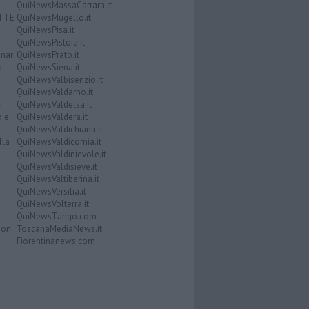
QuiNewsMassaCarrara.it
ATTE
QuiNewsMugello.it
QuiNewsPisa.it
QuiNewsPistoia.it
nari
QuiNewsPrato.it
a
QuiNewsSiena.it
QuiNewsValbisenzio.it
QuiNewsValdarno.it
i
QuiNewsValdelsa.it
o e
QuiNewsValdera.it
QuiNewsValdichiana.it
lla
QuiNewsValdicornia.it
QuiNewsValdinievole.it
QuiNewsValdisieve.it
QuiNewsValtiberina.it
QuiNewsVersilia.it
QuiNewsVolterra.it
QuiNewsTango.com
Don
ToscanaMediaNews.it
Fiorentinanews.com