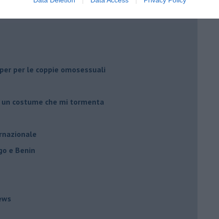
li per per le coppie omosessuali
er un costume che mi tormenta
ernazionale
go e Benin
ews