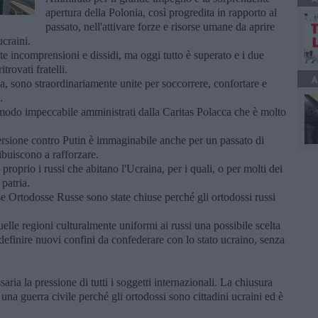
apertura della Polonia, così progredita in rapporto al
passato, nell'attivare forze e risorse umane da aprire
ucraini.
e incomprensioni e dissidi, ma oggi tutto è superato e i due
trovati fratelli.
A
, sono straordinariamente unite per soccorrere, confortare e
.
modo impeccabile amministrati dalla Caritas Polacca che è molto
vversione contro Putin è immaginabile anche per un passato di
ribuiscono a rafforzare.
proprio i russi che abitano l'Ucraina, per i quali, o per molti dei
 patria.
se Ortodosse Russe sono state chiuse perché gli ortodossi russi
elle regioni culturalmente uniformi ai russi una possibile scelta
efinire nuovi confini da confederare con lo stato ucraino, senza
ria la pressione di tutti i soggetti internazionali. La chiusura
na guerra civile perché gli ortodossi sono cittadini ucraini ed è