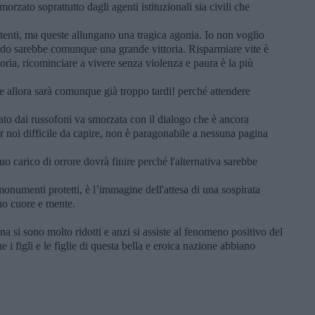
rzato soprattutto dagli agenti istituzionali sia civili che
enti, ma queste allungano una tragica agonia. Io non voglio
rdo sarebbe comunque una grande vittoria. Risparmiare vite è
ttoria, ricominciare a vivere senza violenza e paura è la più
e allora sarà comunque già troppo tardi! perché attendere
ato dai russofoni va smorzata con il dialogo che è ancora
r noi difficile da capire, non è paragonabile a nessuna pagina
uo carico di orrore dovrà finire perché l'alternativa sarebbe
onumenti protetti, è l’immagine dell'attesa di una sospirata
no cuore e mente.
na si sono molto ridotti e anzi si assiste al fenomeno positivo del
 i figli e le figlie di questa bella e eroica nazione abbiano