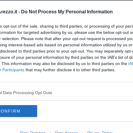
ezzo.it -
Do Not Process My Personal Information
to opt-out of the sale, sharing to third parties, or processing of your per
formation for targeted advertising by us, please use the below opt-out s
r selection. Please note that after your opt-out request is processed y
eing interest-based ads based on personal information utilized by us or
disclosed to third parties prior to your opt-out. You may separately opt-
losure of your personal information by third parties on the IAB’s list of
. This information may also be disclosed by us to third parties on the
IA
Participants
that may further disclose it to other third parties.
 della Solidarietà” di Don Andrea Pio Cristiani
l Data Processing Opt Outs
do dell'odio
CONFIRM
Data Deletion
Data Access
Privacy Policy