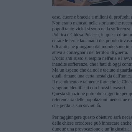
case, cuore e braccia a milioni di profughi 
Non erano mancati nella storia anche recent
popoli tanto vicini si sono nella sofferenza ri
Politica e Chiesa Polacca, in questo dramma
curare le ferite lancinanti del popolo invaso
Gli aiuti che giungono dal mondo sono in 
attiva a consegnarli nei territori di guerra.
L'odio anti-russo si respira nell'aria e l’a
inaudite sofferenze, che i fatti di oggi cont
Ma un aspetto che da noi è taciuto riguarda 
quali, rimane una certa nostalgia dall'antica
Il risentimento è talmente forte che le Chie
vengono identificati con i russi invasori.
Questa situazione potrebbe suggerire per qu
referendaria delle popolazioni medesime e d
che perda la sua sovranità.
Per raggiungere questo obiettivo sarà necessa
delle chiese ortodosse può innescare anche u
dunque una provocazione e un’ingiustizia.