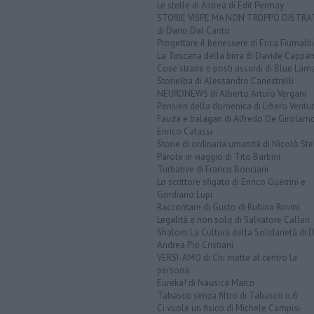
Le stelle di Astrea di Edit Permay
STORIE VISPE MA NON TROPPO DISTR
di Dario Dal Canto
Progettare il benessere di Erica Fiumalbi
La Toscana della birra di Davide Cappan
Cose strane e posti assurdi di Blue Lam
Storielba di Alessandro Canestrelli
NEURONEWS di Alberto Arturo Vergani
Pensieri della domenica di Libero Ventur
Fauda e balagan di Alfredo De Girolam
Enrico Catassi
Storie di ordinaria umanità di Nicolò Ste
Parole in viaggio di Tito Barbini
Turbative di Franco Bonciani
Lo scrittore sfigato di Enrico Guerrini e
Gordiano Lupi
Raccontare di Gusto di Rubina Rovini
Legalità e non solo di Salvatore Calleri
Shalom La Cultura della Solidarietà di 
Andrea Pio Cristiani
VERSI-AMO di Chi mette al centro la
persona
Eureka! di Nausica Manzi
Tabasco senza filtro di Tabasco n.6
Ci vuole un fisico di Michele Campisi