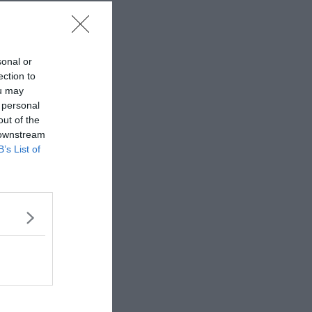
sonal or
ection to
ou may
 personal
out of the
 downstream
B’s List of