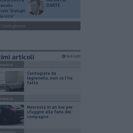
ucca la mostra
D'ARTE
Marcello
selli “Dialoghi
la città"
Condoglianze
imi articoli
Vedi tutti
ronaca
Contagiata da
legionella, non ce l'ha
fatta
ronaca
Nascosta in un bar per
sfuggire alla furia del
compagno
ttualità