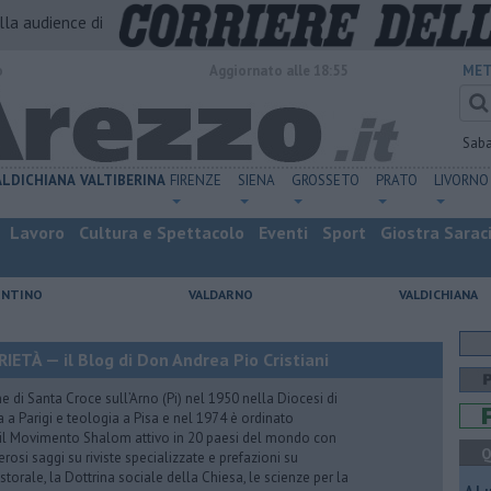
alla audience di
o
Aggiornato alle 18:55
MET
Sab
ALDICHIANA
VALTIBERINA
FIRENZE
SIENA
GROSSETO
PRATO
LIVORNO
Lavoro
Cultura e Spettacolo
Eventi
Sport
Giostra Sarac
ENTINO
VALDARNO
VALDICHIANA
TÀ — il Blog di Don Andrea Pio Cristiani
 di Santa Croce sull’Arno (Pi) nel 1950 nella Diocesi di
a a Parigi e teologia a Pisa e nel 1974 è ordinato
 il Movimento Shalom attivo in 20 paesi del mondo con
Q
rosi saggi su riviste specializzate e prefazioni su
torale, la Dottrina sociale della Chiesa, le scienze per la