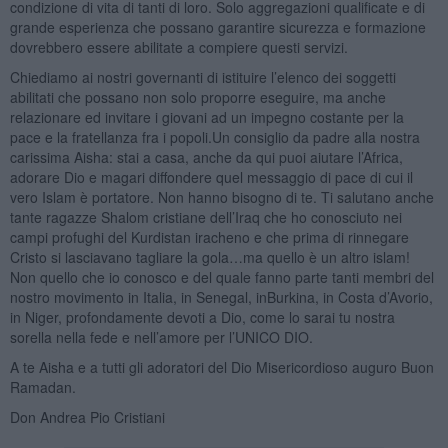
condizione di vita di tanti di loro. Solo aggregazioni qualificate e di
grande esperienza che possano garantire sicurezza e formazione
dovrebbero essere abilitate a compiere questi servizi.
Chiediamo ai nostri governanti di istituire l’elenco dei soggetti
abilitati che possano non solo proporre eseguire, ma anche
relazionare ed invitare i giovani ad un impegno costante per la
pace e la fratellanza fra i popoli.Un consiglio da padre alla nostra
carissima Aisha: stai a casa, anche da qui puoi aiutare l’Africa,
adorare Dio e magari diffondere quel messaggio di pace di cui il
vero Islam è portatore. Non hanno bisogno di te. Ti salutano anche
tante ragazze Shalom cristiane dell’Iraq che ho conosciuto nei
campi profughi del Kurdistan iracheno e che prima di rinnegare
Cristo si lasciavano tagliare la gola…ma quello è un altro islam!
Non quello che io conosco e del quale fanno parte tanti membri del
nostro movimento in Italia, in Senegal, inBurkina, in Costa d’Avorio,
in Niger, profondamente devoti a Dio, come lo sarai tu nostra
sorella nella fede e nell’amore per l’UNICO DIO.
A te Aisha e a tutti gli adoratori del Dio Misericordioso auguro Buon
Ramadan.
Don Andrea Pio Cristiani