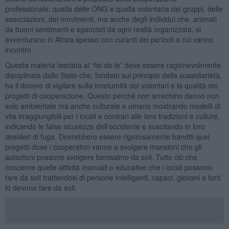
professionale: quella delle ONG e quella volontaria dei gruppi, delle
associazioni, dei movimenti, ma anche degli individui che, animati
da buoni sentimenti e sganciati da ogni realtà organizzata, si
avventurano in Africa spesso non curanti dei pericoli a cui vanno
incontro.
Questa materia lasciata al “fai da te” deve essere ragionevolmente
disciplinata dallo Stato che, fondato sul principio della sussidiarietà,
ha il dovere di vigilare sulla incolumità dei volontari e la qualità dei
progetti di cooperazione. Questo perché non arrechino danno non
solo ambientale ma anche culturale e umano mostrando modelli di
vita irraggiungibili per i locali e contrari alle loro tradizioni e culture,
indicando le false sicurezze dell’occidente e suscitando in loro
desideri di fuga. Dovrebbero essere rigorosamente banditi quei
progetti dove i cooperatori vanno a svolgere mansioni che gli
autoctoni possono svolgere benissimo da soli. Tutto ciò che
concerne quelle attività manuali o educative che i locali possono
fare da soli trattandosi di persone intelligenti, capaci, giovani e forti
lo devono fare da soli.