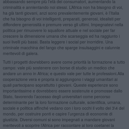
abbassando sempre più l’età dei consumatori, aumentando la
criminalità e annientando noi stessi. L’Africa non ha bisogno di voi,
ha già tanti giovani, anzi sono prevalentemente giovani, è l’Italia
che ha bisogno di voi intelligenti, preparati, generosi, idealisti per
diffondere generosità e premure verso gli ultimi. Impegnatevi nella
politica per rimuovere lo squallore attuale e nel sociale per far
crescere la dimensione umana che scarseggia ed ha raggiunto i
suoi livelli più bassi. Basta leggere i social per inorridire. Una
criminale macchina del fango che sparge insulsaggini e calunnie
meritevoli di galera.
Tutti i progetti dovrebbero avere come priorità la formazione a tutto
campo: vale più sostenere con borse di studio un medico che
andare un anno in Africa; e questo vale per tutte le professioni.Alla
cooperazione vera e propria si aggiungono i viaggi umanitari ai
quali partecipano soprattutto i giovani. Queste esperienze sono
importantissime e dovrebbero essere sostenute e promosse dallo
Stato, favorendo l’accesso degli universitari come percorso
determinante per la loro formazione culturale, scientifica, umana,
sociale e politica affinché vedano con i loro occhi il volto dei 3\4 del
mondo, per costruire ponti e capire l’urgenza di economie di
giustizia. Diversi comuni si sono impegnati a mandare giovani
meritevoli a scoprire l’Africa per raccontare ai loro coetanei la