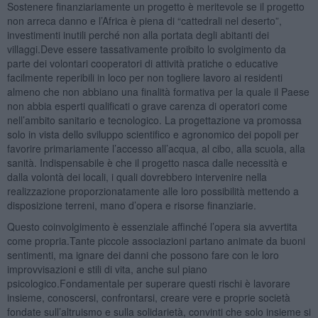
Sostenere finanziariamente un progetto è meritevole se il progetto
non arreca danno e l’Africa è piena di “cattedrali nel deserto”,
investimenti inutili perché non alla portata degli abitanti dei
villaggi.Deve essere tassativamente proibito lo svolgimento da
parte dei volontari cooperatori di attività pratiche o educative
facilmente reperibili in loco per non togliere lavoro ai residenti
almeno che non abbiano una finalità formativa per la quale il Paese
non abbia esperti qualificati o grave carenza di operatori come
nell’ambito sanitario e tecnologico. La progettazione va promossa
solo in vista dello sviluppo scientifico e agronomico dei popoli per
favorire primariamente l’accesso all’acqua, al cibo, alla scuola, alla
sanità. Indispensabile è che il progetto nasca dalle necessità e
dalla volontà dei locali, i quali dovrebbero intervenire nella
realizzazione proporzionatamente alle loro possibilità mettendo a
disposizione terreni, mano d’opera e risorse finanziarie.
Questo coinvolgimento è essenziale affinché l’opera sia avvertita
come propria.Tante piccole associazioni partano animate da buoni
sentimenti, ma ignare dei danni che possono fare con le loro
improvvisazioni e stili di vita, anche sul piano
psicologico.Fondamentale per superare questi rischi è lavorare
insieme, conoscersi, confrontarsi, creare vere e proprie società
fondate sull’altruismo e sulla solidarietà, convinti che solo insieme si