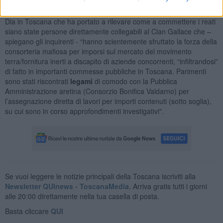
Questo è solo
un filone della più ampia indagine
condotta dalla
Dia in Toscana che ha portato a rilevare come a commettere i reati
siano state persone direttamente collegabili al Clan Gallace che –
spiegano gli inquirenti - “hanno scientemente sfruttato la forza della
consorteria mafiosa per imporsi sul mercato del movimento
terra/fornitura inerti a discapito di aziende concorrenti, “infiltrandosi”
di fatto in importanti commesse pubbliche in Toscana. Parimenti
sono stati riscontrati
legami
di comodo con la Pubblica
Amministrazione aretina (Consorzio Bonifica Valdarno) per
l’assegnazione diretta di lavori per importi contenuti (sotto soglia),
su cui sono in corso approfondimenti investigativi".
Se vuoi leggere le notizie principali della Toscana iscriviti alla
Newsletter QUInews - ToscanaMedia.
Arriva gratis tutti i giorni
alle 20:00 direttamente nella tua casella di posta.
Basta cliccare
QUI