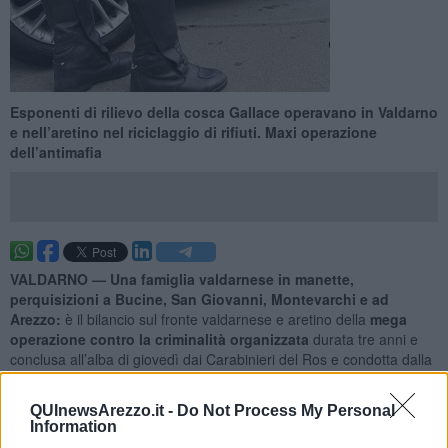
Esponenti di rilievo della cosca Gallace operavano in Valdarno
e nell’aretino nel riciclaggio di rifiuti. Maxi operazione
dell’antimafia
VALDARNO —
Una famiglia valdarnese in manette,
perquisizioni a Bucine, San Giovanni, Montevarchi e ad
Arezzo:
è il bilancio sul fronte valdarnese e aretino della
mega
operazione contro la criminalità organizzata
durata tre anni e
conclusa all’alba di giovedì dai Carabinieri del Ros e condotta dalla
Direzione distrettuale antimafia di Firenze.
In manette – complessivamente - sei persone e sequestrati beni
QUInewsArezzo.it -
Do Not Process My Personal
Information
per un valore di venti milioni di euro. Nel mirino della Dia lo