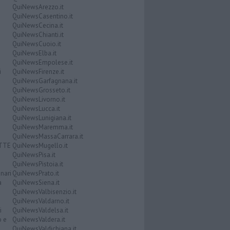
QuiNewsArezzo.it
QuiNewsCasentino.it
QuiNewsCecina.it
QuiNewsChianti.it
QuiNewsCuoio.it
QuiNewsElba.it
QuiNewsEmpolese.it
i
QuiNewsFirenze.it
QuiNewsGarfagnana.it
QuiNewsGrosseto.it
QuiNewsLivorno.it
QuiNewsLucca.it
QuiNewsLunigiana.it
QuiNewsMaremma.it
QuiNewsMassaCarrara.it
ATTE
QuiNewsMugello.it
QuiNewsPisa.it
QuiNewsPistoia.it
nari
QuiNewsPrato.it
a
QuiNewsSiena.it
QuiNewsValbisenzio.it
QuiNewsValdarno.it
i
QuiNewsValdelsa.it
o e
QuiNewsValdera.it
QuiNewsValdichiana.it