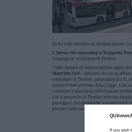
divisa e da cartellino di riconoscimento, sia
L'intesa che consentirà a Trasporto Fer
l'impiego di verificatori di Tiemme.
“Alla classica ed imprescindibile figura de
Maurizio Seri
– abbiamo deciso di affianca
controllori di Tiemme, partecipata di Lfi, a
quanto è stato previsto dalla Legge. Con que
contenere il fenomeno dell'evasione tariffar
con il personale di Tiemme potremo innalzare
passeggeri, parallelamente a quanto già è st
previsto dalla nuova normativa regionale, 
QUInewsAr
If you wish 