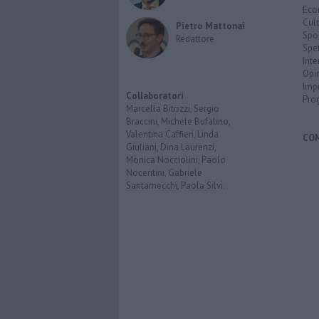
Eco
Cult
Pietro Mattonai
Spo
Redattore
Spet
Inte
Opi
Imp
Collaboratori
Pro
Marcella Bitozzi, Sergio
Braccini, Michele Bufalino,
Valentina Caffieri, Linda
CO
Giuliani, Dina Laurenzi,
Monica Nocciolini, Paolo
Nocentini, Gabriele
Santarnecchi, Paola Silvi.