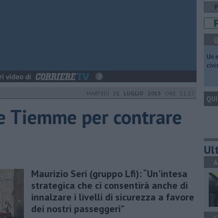
Q
​Un 
civ
MARTEDÌ
21 LUGLIO 2015
ORE 11:27
QUI
 e Tiemme per contrare
Ult
A
Maurizio Seri (gruppo Lfi): “Un'intesa
strategica che ci consentirà anche di
innalzare i livelli di sicurezza a favore
dei nostri passeggeri”