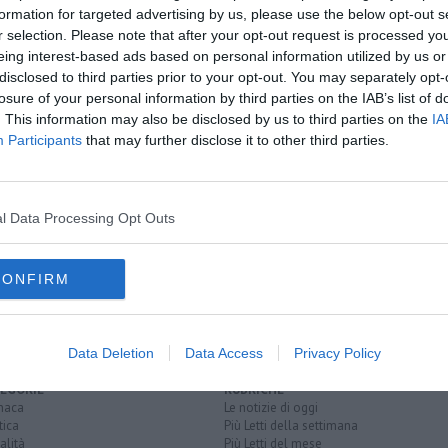
formation for targeted advertising by us, please use the below opt-out s
r selection. Please note that after your opt-out request is processed y
oscana iscriviti alla
Newsletter QUInews - ToscanaMedia.
eing interest-based ads based on personal information utilized by us or
amente nella tua casella di posta.
disclosed to third parties prior to your opt-out. You may separately opt-
losure of your personal information by third parties on the IAB’s list of
. This information may also be disclosed by us to third parties on the
IA
Participants
that may further disclose it to other third parties.
l Data Processing Opt Outs
isce
rovincia di arezzo
italiano
trasporto ferroviario toscano
CONFIRM
Data Deletion
Data Access
Privacy Policy
EGORIE
RUBRICHE
naca
Le notizie di oggi
tica
Più Letti della settimana
alità
Più Letti del mese