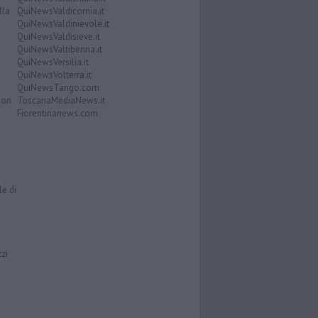
lla
QuiNewsValdicornia.it
QuiNewsValdinievole.it
QuiNewsValdisieve.it
QuiNewsValtiberina.it
QuiNewsVersilia.it
QuiNewsVolterra.it
QuiNewsTango.com
Don
ToscanaMediaNews.it
Fiorentinanews.com
le di
zzi