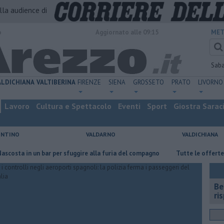
alla audience di
o
Aggiornato alle 09:15
MET
Sab
ALDICHIANA
VALTIBERINA
FIRENZE
SIENA
GROSSETO
PRATO
LIVORNO
Lavoro
Cultura e Spettacolo
Eventi
Sport
Giostra Sarac
ENTINO
VALDARNO
VALDICHIANA
in un bar per sfuggire alla furia del compagno
​Tutte le offerte di lavo
​B
ri