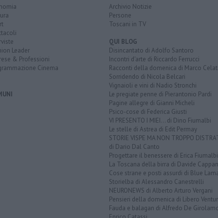
nomia
Archivio Notizie
ura
Persone
rt
Toscani in TV
tacoli
rviste
QUI BLOG
nion Leader
Disincantato di Adolfo Santoro
rese & Professioni
Incontri d'arte di Riccardo Ferrucci
grammazione Cinema
Racconti della domenica di Marco Celat
Sorridendo di Nicola Belcari
Vignaioli e vini di Nadio Stronchi
MUNI
Le pregiate penne di Pierantonio Pardi
Pagine allegre di Gianni Micheli
Psico-cose di Federica Giusti
VI PRESENTO I MIEI... di Dino Fiumalbi
Le stelle di Astrea di Edit Permay
STORIE VISPE MA NON TROPPO DISTR
di Dario Dal Canto
Progettare il benessere di Erica Fiumalbi
La Toscana della birra di Davide Cappan
Cose strane e posti assurdi di Blue Lam
Storielba di Alessandro Canestrelli
NEURONEWS di Alberto Arturo Vergani
Pensieri della domenica di Libero Ventur
Fauda e balagan di Alfredo De Girolam
Enrico Catassi