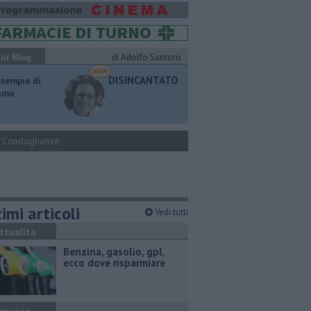
ui Blog
di Adolfo Santoro
DISINCANTATO
esempio di
ismo
Condoglianze
imi articoli
Vedi tutti
ttualità
​Benzina, gasolio, gpl,
ecco dove risparmiare