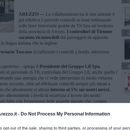
C
AREZZO —
La collaborazione tra le due aziende è
già effettiva e prevede controlli su base settimanale
sulle linee ferroviarie gestite da Tft Spa sul territorio
della provincia di Arezzo.
I controllori di Tiemme
C
saranno riconoscibili
dai passeggeri da apposita
 in lingua italiana che in inglese.
roviario Toscano
di rafforzare i controlli a bordo, attraverso
A
l capotreno – spiega il
Presidente del Gruppo Lfi Spa,
re al personale di Tft, controllata del Gruppo Lfi, anche quella i
ttivando una sinergia che ci vede interpretare in modo virtuoso
sto accordo, oltre ad effettuare controlli sempre più mirati a
ia che attualmente si attesta
intorno al 5% sui nostri mezzi
,
 ulteriormente i livelli di sicurezza a favore dei nostri
ato fatto con l'esperienza delle guardie giurate che, compre
abbiamo sperimentato nei mesi scorsi”.
ezzo.it -
Do Not Process My Personal Information
to opt-out of the sale, sharing to third parties, or processing of your per