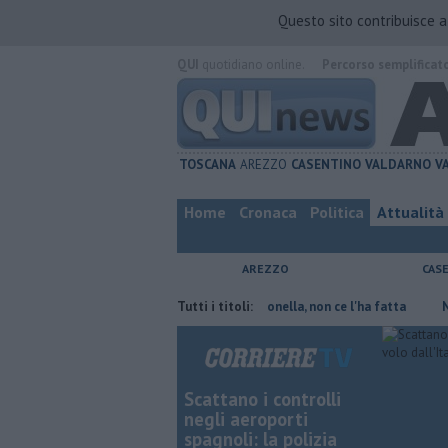
Questo sito contribuisce 
QUI
quotidiano online.
Percorso semplificat
TOSCANA
AREZZO
CASENTINO
VALDARNO
V
Home
Cronaca
Politica
Attualità
AREZZO
CAS
e risparmiare
Contagiata da legionella, non ce l'ha fatta
Tutti i titoli:
Nascosta 
Scattano i controlli
negli aeroporti
spagnoli: la polizia