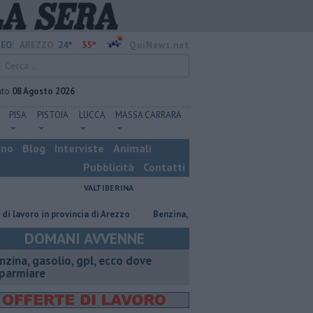
24°
35°
EO:
AREZZO
QuiNews.net
ato
08 Agosto 2026
PISA
PISTOIA
LUCCA
MASSA CARRARA
ino
Blog
Interviste
Animali
Pubblicità
Contatti
VALTIBERINA
ro in provincia di Arezzo
​Benzina, gasolio, gpl, ecco dove risparmiare
DOMANI AVVENNE
enzina, gasolio, gpl, ecco dove
sparmiare