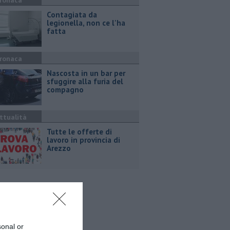
ronaca
Contagiata da
legionella, non ce l'ha
fatta
ronaca
Nascosta in un bar per
sfuggire alla furia del
compagno
ttualità
​Tutte le offerte di
lavoro in provincia di
Arezzo
sonal or