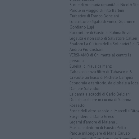
Storie di ordinaria umanità di Nicolò Ste
Parole in viaggio di Tito Barbini
Turbative di Franco Bonciani
Lo scrittore sfigato di Enrico Guerrini e
Gordiano Lupi
Raccontare di Gusto di Rubina Rovini
Legalità e non solo di Salvatore Calleri
Shalom La Cultura della Solidarietà di 
Andrea Pio Cristiani
VERSI-AMO di Chi mette al centro la
persona
Eureka! di Nausica Manzi
Tabasco senza filtro di Tabasco n.6
Ci vuole un fisico di Michele Campisi
Economia e territorio, da globale a loca
Daniele Salvadori
La dama a scacchi di Carlo Belciani
Due chiacchiere in cucina di Sabrina
Rossello
Storie dell'altro secolo di Marcella Bito
Easy ridere di Dario Greco
Legami d'amore di Malena ...
Musica e dintorni di Fausto Pirìto
Parole milonguere di Maria Caruso
Lo sguardo di Don Armando Zappolini