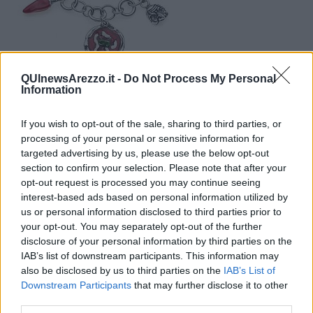
QUInewsArezzo.it -
Do Not Process My Personal
Il marchio di FoodJewelry nato da un'idea dell'associazione
Information
Giovani Gioiellieri d'Italia, realizzato ad Arezzo, debutterà per il
mega evento milanese
If you wish to opt-out of the sale, sharing to third parties, or
processing of your personal or sensitive information for
targeted advertising by us, please use the below opt-out
section to confirm your selection. Please note that after your
opt-out request is processed you may continue seeing
interest-based ads based on personal information utilized by
MILANO —
La
burrata e le orecchiett
e, i fichi d'India e la
us or personal information disclosed to third parties prior to
cassata, la pizza
e le
sfogliatelle
: debuttano per
Expo i Gioielli
your opt-out. You may separately opt-out of the further
Do
p
, marchio di FoodJewelry nato da un'idea dell'associazione
disclosure of your personal information by third parties on the
Giovani Gioiellieri d'Italia, realizzato ad Arezzo e
in vendita
IAB’s list of downstream participants. This information may
esclusiva online.
also be disclosed by us to third parties on the
IAB’s List of
Le collezioni sono composte di bracciali
componibili con
charm
Downstream Participants
that may further disclose it to other
ispirati alle bellezze del territorio
e alle
eccellenze culinarie
third parties.
d'Italia.
Il lancio ufficiale
è fissato per il 9 maggio a OroArezzo,