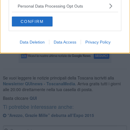
con la presentazione dell'intero catalogo regionale, completo di
Personal Data Processing Opt Outs
bracciali, orecchini, collane e charms, oltre alla limited edition
creata per Expo2015.
La collezione primavera-estate
sarà quindi
CONFIRM
in vendita nelle gioiellerie delle più note località turistiche italiane.
Data Deletion
Data Access
Privacy Policy
Se vuoi leggere le notizie principali della Toscana iscriviti alla
Newsletter QUInews - ToscanaMedia.
Arriva gratis tutti i giorni
alle 20:00 direttamente nella tua casella di posta.
Basta cliccare
QUI
Ti potrebbe interessare anche:
“Arezzo, Grazie Mille” debutta all’Expo 2015