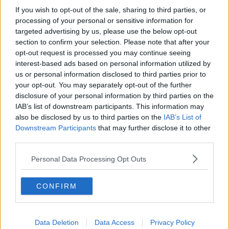
L'evento prevede un lungo incontro in cui due squadre formate da
If you wish to opt-out of the sale, sharing to third parties, or
decine di tennisti (al momento si sono iscritti già in ottanta di tutte le
processing of your personal or sensitive information for
età) si sfideranno dalle 19 del venerdì alle 19 del sabato con
targeted advertising by us, please use the below opt-out
l'obiettivo di vivere un momento di gioco e di beneficenza, dal
section to confirm your selection. Please note that after your
momento che le quote di iscrizione e le libere offerte raccolte nel
corso della gara saranno devolute al Calcit.
opt-out request is processed you may continue seeing
interest-based ads based on personal information utilized by
us or personal information disclosed to third parties prior to
your opt-out. You may separately opt-out of the further
disclosure of your personal information by third parties on the
L'intento è di superare i quasi 1.000 euro raccolti nel 2015 e
IAB’s list of downstream participants. This information may
l'assegno sarà ufficialmente consegnato dalle mani di
Luisa Pini
,
also be disclosed by us to third parties on the
IAB’s List of
moglie di quel Carlo a cui è dedicato il torneo, in occasione della
Downstream Participants
that may further disclose it to other
cena di gala che il sabato chiuderà l'evento. Al fianco della partita di
third parties.
tennis sono in cantiere altre iniziative collaterali tra cui il
torneo di
burraco
aperto a tutti gli appassionati e l
'animazione
per i più
Personal Data Processing Opt Outs
piccoli, mentre la mattina il circolo offrirà la colazione a tutti i tennisti
che si sono sfidati nel corso della notte.
«La "24ore" è uno degli appuntamenti di punta della vita sociale del
CONFIRM
Giotto - affermano gli organizzatori
Riccardo Boncompagni,
Alberto Donati e Filippo Niccolai
- L'invito a partecipare è rivolto
ai tennisti di tutti i circoli cittadini, a cui offriremo la possibilità di
Data Deletion
Data Access
Privacy Policy
vivere una splendida iniziativa all'insegna dell'amicizia, del