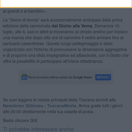
divertimento e della solidarietà, con tanti eventi collaterali dedicati
ai grandi e ai bambini».
La "24ore di tennis" sarà eccezionalmente anticipata dalla prima
edizione della camminata
dal Giotto alla Verna
. Domenica 10
luglio, alle 6, soci e atleti si troveranno al circolo aretino per iniziare
una marcia che dopo otto ore di cammino li vedrà arrivare fino al
santuario casentinese. Questo lungo pellegrinaggio è stato
organizzato con l'intento di promuovere la dimensione aggregativa
e di proporre una sfida impegnativa ed affascinate, con il Giotto che
offre la possibilità di partecipare all'intera cittadinanza.
Se vuoi leggere le notizie principali della Toscana iscriviti alla
Newsletter QUInews - ToscanaMedia.
Arriva gratis tutti i giorni
alle 20:00 direttamente nella tua casella di posta.
Basta cliccare
QUI
Ti potrebbe interessare anche: