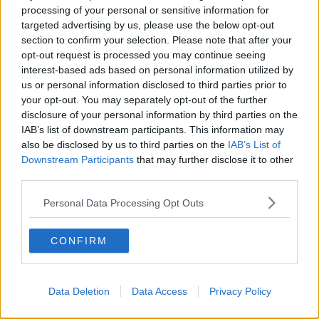
processing of your personal or sensitive information for
A rompere il ghiaccio tra le mura di casa sarà la squadra femminile
targeted advertising by us, please use the below opt-out
che, a partire dalle 9.00, ospiterà il Tc Cagliari sui campi di via
section to confirm your selection. Please note that after your
Divisione Garibaldi, potendo dunque avviare la seconda stagione in
opt-out request is processed you may continue seeing
A2 con il sostegno di tecnici, maestri, atleti e famiglie del circolo. La
interest-based ads based on personal information utilized by
rosa, capitanata da Jacopo Bramanti, alternerà in campo Rachele
us or personal information disclosed to third parties prior to
Bacciarini, Camilla Gennaro, Matilde Mariani, Carlotta Melani, Gaia
your opt-out. You may separately opt-out of the further
Squarcialupi, Bianca Vannelli, la ceca Aneta Laboutkova e la
disclosure of your personal information by third parties on the
tedesca Anna Gabric, con un gruppo giovane ma competitivo dove
IAB’s list of downstream participants. This information may
esperienza internazionale e talento casalingo vengono unite con
l’obiettivo di dar seguito al percorso di crescita sportiva ai massimi
also be disclosed by us to third parties on the
IAB’s List of
livelli del tennis italiano. Una trasferta particolarmente impegnativa
Downstream Participants
that may further disclose it to other
attenderà invece la squadra maschile che debutterà in trasferta dal
third parties.
Ct Reggio Emilia, avversaria di alto livello già incontrata in A2 nella
stagione 2024. Capitan Alessandro Caneschi avrà a disposizione
Personal Data Processing Opt Outs
una formazione consolidata con Filippo Alberti, Stefano Baldoni,
Guelfo Borghini Baldovinetti, Alessio Bulletti, Francesco Cartocci,
CONFIRM
Raffaele Ciurnelli, Lorenzo De Vizia, Andrea Pecorella e Federico
Raffaelli, oltre agli innesti del tedesco Lucas Gerch e del francese
Theo Georges Pierre Arribage. «Un augurio alle nostre squadre
per questo duplice, impegnativo, campionato - commenta il
Data Deletion
Data Access
Privacy Policy
direttore sportivo
Francesco Benci
. - Il nostro maggior orgoglio è
di essere tra i pochi circoli italiani a poter vantare ben due