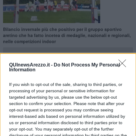
Bilancio invernale più che positivo per il gruppo sportivo
aretino che ha fatto incetea di medaglie, nazionali e regionali,
nelle competizioni indoor
QUInewsArezzo.it -
Do Not Process My Personal
Information
AREZZO —
Inizia il bel tempo e gli atleti dell'Alga cominciano a
If you wish to opt-out of the sale, sharing to third parties, or
pensare ai prossimi appuntamenti agonistici all'aperto.
processing of your personal or sensitive information for
Si perché l’arrivo della primavera è uno spartiacque della stagione
targeted advertising by us, please use the below opt-out
dell’
Alga Atletica Arezzo
. Gli agonisti della società hanno
section to confirm your selection. Please note that after your
archiviato la prima fase di stagione caratterizzata dalle gare indoor
opt-out request is processed you may continue seeing
al chiuso e stanno ora proseguendo la loro preparazione in vista
interest-based ads based on personal information utilized by
delle future manifestazioni regionali e nazionali all’aperto al via dal
us or personal information disclosed to third parties prior to
meeting della Liberazione di Siena del 25 aprile
.
your opt-out. You may separately opt-out of the further
disclosure of your personal information by third parties on the