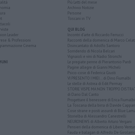
alità
Più Letti del mese
nomia
Archivio Notizie
ura
Persone
rt
Toscani in TV
tacoli
rviste
QUI BLOG
nion Leader
Incontri d'arte di Riccardo Ferrucci
rese & Professioni
Racconti della domenica di Marco Celat
grammazione Cinema
Disincantato di Adolfo Santoro
Sorridendo di Nicola Belcari
Vignaioli e vini di Nadio Stronchi
MUNI
Le pregiate penne di Pierantonio Pardi
Pagine allegre di Gianni Micheli
Psico-cose di Federica Giusti
VI PRESENTO I MIEI... di Dino Fiumalbi
Le stelle di Astrea di Edit Permay
STORIE VISPE MA NON TROPPO DISTR
di Dario Dal Canto
Progettare il benessere di Erica Fiumalbi
La Toscana della birra di Davide Cappan
Cose strane e posti assurdi di Blue Lam
Storielba di Alessandro Canestrelli
NEURONEWS di Alberto Arturo Vergani
Pensieri della domenica di Libero Ventur
Fauda e balagan di Alfredo De Girolam