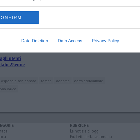
CONFIRM
oscana iscriviti alla
Newsletter QUInews - ToscanaMedia.
amente nella tua casella di posta.
Data Deletion
Data Access
Privacy Policy
agli utenti
stato 25enne
ospedale san donato
torace
addome
aorta addominale
oria ibrida
EGORIE
RUBRICHE
naca
Le notizie di oggi
tica
Più Letti della settimana