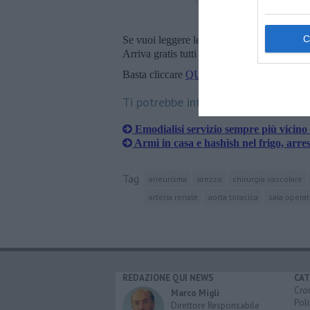
Se vuoi leggere le notizie principali della T
Arriva gratis tutti i giorni alle 20:00 dirett
Basta cliccare
QUI
Ti potrebbe interessare anche:
​Emodialisi servizio sempre più vicino 
Armi in casa e hashish nel frigo, arre
Tag
aneurisma
arezzo
chirurgia vascolare
arteria renale
aorta toracica
sala operat
REDAZIONE QUI NEWS
CAT
Cro
Marco Migli
Poli
Direttore Responsabile