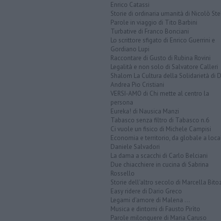
Enrico Catassi
Storie di ordinaria umanità di Nicolò Ste
Parole in viaggio di Tito Barbini
Turbative di Franco Bonciani
Lo scrittore sfigato di Enrico Guerrini e
Gordiano Lupi
Raccontare di Gusto di Rubina Rovini
Legalità e non solo di Salvatore Calleri
Shalom La Cultura della Solidarietà di 
Andrea Pio Cristiani
VERSI-AMO di Chi mette al centro la
persona
Eureka! di Nausica Manzi
Tabasco senza filtro di Tabasco n.6
Ci vuole un fisico di Michele Campisi
Economia e territorio, da globale a loca
Daniele Salvadori
La dama a scacchi di Carlo Belciani
Due chiacchiere in cucina di Sabrina
Rossello
Storie dell'altro secolo di Marcella Bito
Easy ridere di Dario Greco
Legami d'amore di Malena ...
Musica e dintorni di Fausto Pirìto
Parole milonguere di Maria Caruso