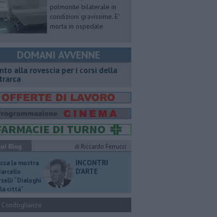
polmonite bilaterale in
condizioni gravissime. E'
morta in ospedale
DOMANI AVVENNE
onto alla rovescia per i corsi della
trarca
ui Blog
di Riccardo Ferrucci
INCONTRI
ucca la mostra
D'ARTE
Marcello
selli “Dialoghi
la città"
Condoglianze