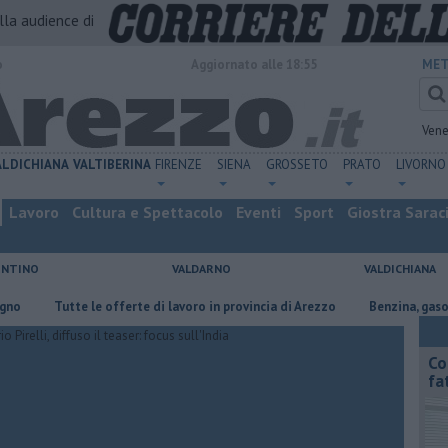
alla audience di
o
Aggiornato alle 18:55
MET
Vene
ALDICHIANA
VALTIBERINA
FIRENZE
SIENA
GROSSETO
PRATO
LIVORNO
Lavoro
Cultura e Spettacolo
Eventi
Sport
Giostra Sarac
ENTINO
VALDARNO
VALDICHIANA
​Tutte le offerte di lavoro in provincia di Arezzo
​Benzina, gasolio, gp
Co
fa