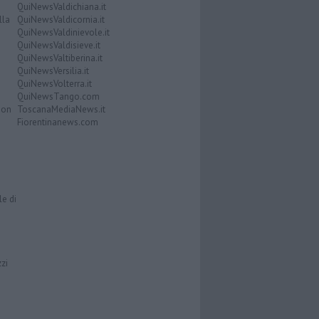
QuiNewsValdichiana.it
lla
QuiNewsValdicornia.it
QuiNewsValdinievole.it
QuiNewsValdisieve.it
QuiNewsValtiberina.it
QuiNewsVersilia.it
QuiNewsVolterra.it
QuiNewsTango.com
Don
ToscanaMediaNews.it
Fiorentinanews.com
le di
zzi