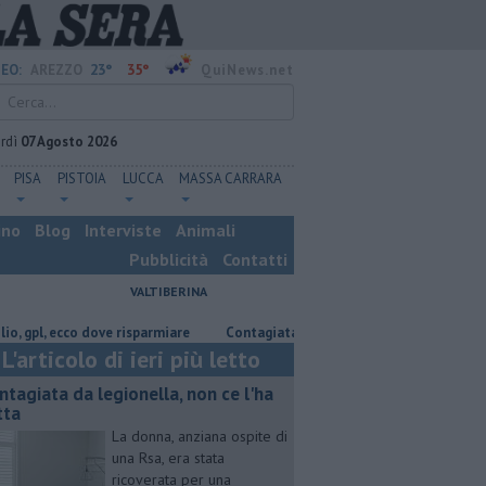
23°
35°
EO:
AREZZO
QuiNews.net
rdì
07 Agosto 2026
PISA
PISTOIA
LUCCA
MASSA CARRARA
ino
Blog
Interviste
Animali
Pubblicità
Contatti
VALTIBERINA
l, ecco dove risparmiare
Contagiata da legionella, non ce l'ha fatta
L'articolo di ieri più letto
ntagiata da legionella, non ce l'ha
tta
La donna, anziana ospite di
una Rsa, era stata
ricoverata per una