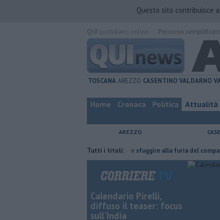
Questo sito contribuisce 
QUI
quotidiano online.
Percorso semplificat
TOSCANA
AREZZO
CASENTINO
VALDARNO
V
Home
Cronaca
Politica
Attualità
AREZZO
CAS
e l'ha fatta
Nascosta in un bar per sfuggire alla furia del compagno
Tutti i titoli:
Calendario Pirelli,
diffuso il teaser: focus
sull'India