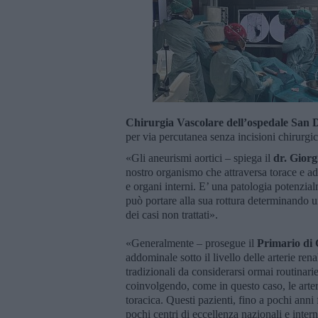
Chirurgia Vascolare dell’ospedale San 
per via percutanea senza incisioni chirurgi
«Gli aneurismi aortici – spiega il
dr. Gior
nostro organismo che attraversa torace e add
e organi interni. E’ una patologia potenzia
può portare alla sua rottura determinando un
dei casi non trattati».
«Generalmente – prosegue il
Primario di 
addominale sotto il livello delle arterie re
tradizionali da considerarsi ormai routinar
coinvolgendo, come in questo caso, le arterie
toracica. Questi pazienti, fino a pochi anni
pochi centri di eccellenza nazionali e inte