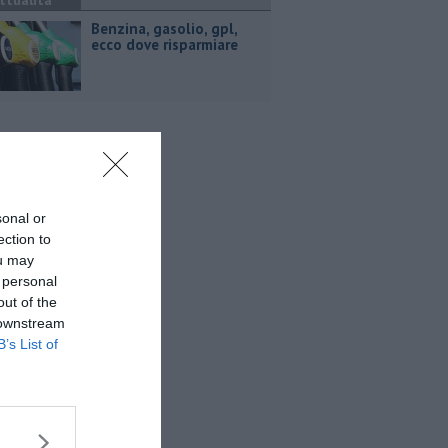
ttualità
​Benzina, gasolio, gpl,
ecco dove risparmiare
sonal or
ection to
ou may
 personal
out of the
 downstream
B’s List of