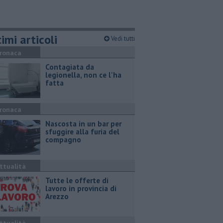
imi articoli
Vedi tutti
ronaca
Contagiata da
legionella, non ce l'ha
fatta
ronaca
Nascosta in un bar per
sfuggire alla furia del
compagno
ttualità
​Tutte le offerte di
lavoro in provincia di
Arezzo