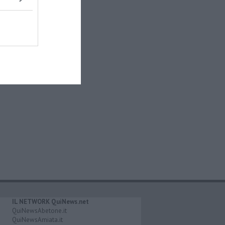
IL NETWORK QuiNews.net
QuiNewsAbetone.it
QuiNewsAmiata.it