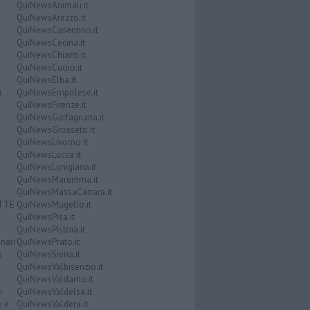
QuiNewsAnimali.it
QuiNewsArezzo.it
QuiNewsCasentino.it
QuiNewsCecina.it
QuiNewsChianti.it
QuiNewsCuoio.it
QuiNewsElba.it
i
QuiNewsEmpolese.it
QuiNewsFirenze.it
QuiNewsGarfagnana.it
QuiNewsGrosseto.it
QuiNewsLivorno.it
QuiNewsLucca.it
QuiNewsLunigiana.it
QuiNewsMaremma.it
QuiNewsMassaCarrara.it
ATTE
QuiNewsMugello.it
QuiNewsPisa.it
QuiNewsPistoia.it
nari
QuiNewsPrato.it
a
QuiNewsSiena.it
QuiNewsValbisenzio.it
QuiNewsValdarno.it
i
QuiNewsValdelsa.it
o e
QuiNewsValdera.it