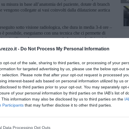
A
su misura in base all’anatomia del paziente, dotate di branch
e vengono collegate ai vasi coinvolti dalla dilatazione aortica
seguito sotto visione radiologica, che dura in media 3-4 ore –
 è possibile, eseguiamo con una tecnica che ci permette di
ai vasi utilizzando come accesso solo le arterie degli inguini.
o essere complicazioni anche rilevanti ma se tutto va bene il
ezzo.it -
Do Not Process My Personal Information
a e dopo due giorni può tornare alle sue normali attività
 tipo, che definiamo di chirurgia endovascolare aortica
ponendo il nostro ospedale al pari dei migliori centri nazionali e
to opt-out of the sale, sharing to third parties, or processing of your per
formation for targeted advertising by us, please use the below opt-out s
r selection. Please note that after your opt-out request is processed y
 con ausilio di apparecchio angiografico mobile in sala
eing interest-based ads based on personal information utilized by us or
disclosed to third parties prior to your opt-out. You may separately opt-
 con apparecchio angiografico integrato di ultima generazione da
losure of your personal information by third parties on the IAB’s list of
struzione – conclude il
dr. Ventoruzzo
- potrà consentire un
. This information may also be disclosed by us to third parties on the
IA
offrendo sempre maggiori possibilità terapeutiche e
Participants
that may further disclose it to other third parties.
l Data Processing Opt Outs