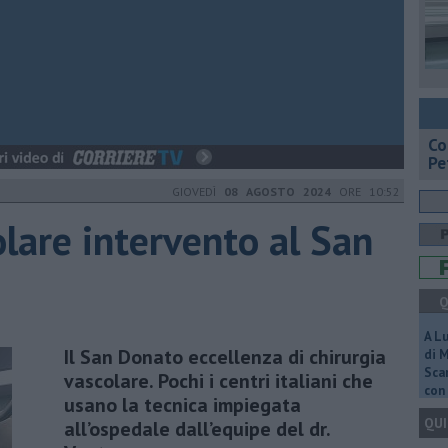
​C
Pe
GIOVEDÌ
08 AGOSTO 2024
ORE 10:52
olare intervento al San
Q
A L
Il San Donato eccellenza di chirurgia
di 
Scar
vascolare. Pochi i centri italiani che
con 
usano la tecnica impiegata
QUI
all’ospedale dall’equipe del dr.