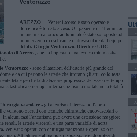
Ventoruzzo
AREZZO —
Venerdì scorso è stato operato e
Ult
domenica è tornato a casa. Un paziente di 71 anni con
C
un aneurisma toraco-addominale è stato sottoposto ad
un intervento di esclusione endovascolare dall’equipe
del
dr. Giorgio Ventoruzzo, Direttore UOC
Donato di Arezzo
, che ha impiegato una tecnica mininvasiva
che.
C
gio Ventoruzzo
- sono dilatazioni dell’arteria più grande del
ome e da cui partono le arterie che irrorano gli arti, collo-testa
lmente letale perché la dilatazione progressiva del vaso nel tempo
a catastrofica emorragia interna che risulta mortale nella totalità
A
Chirurgia vascolare
- gli aneurismi interessano l’aorta
nali e vengono operati con tecniche chirurgiche endovascolari o
ie. In alcuni casi l’aneurisma può avere una estensione maggiore
 renali, le arterie viscerali e una parte variabile di aorta
 fa, venivano operati con chirurgia tradizionale open, solo in
rnazionali. Attualmente abbiamo a disposizione endoprotesi di