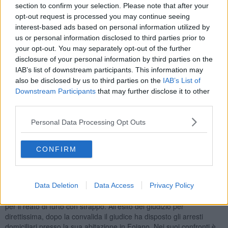
tentativi della donna di opporsi all’intento del malvivente, il soggetto
section to confirm your selection. Please note that after your
riusciva a portare a termine l’azione delittuosa e a impossessarsi
opt-out request is processed you may continue seeing
della borsa, facendo cadere la malcapitata e causandole lievi ferite.
interest-based ads based on personal information utilized by
us or personal information disclosed to third parties prior to
your opt-out. You may separately opt-out of the further
disclosure of your personal information by third parties on the
Le urla di aiuto della vittima hanno attirato l’attenzione di due
IAB’s list of downstream participants. This information may
giovani, camerieri presso un noto esercizio di ristorazione presente
also be disclosed by us to third parties on the
IAB’s List of
in piazza i quali, avendo assistito alla scena verificatasi pochi
Downstream Participants
that may further disclose it to other
secondi prima, si sono messi all’inseguimento del malvivente,
third parties.
riuscendo a bloccarlo a pochi metri di distanza dall’episodio.
Contestualmente, alcuni cittadini hanno allertato il 112 per
Personal Data Processing Opt Outs
richiedere l’intervento delle Forze dell’ordine così consentendo alla
Volante di intervenire rapidamente. Gli agenti intervenuti, dopo aver
raccolto tutti gli elementi necessari ed aver ascoltato i testimoni,
CONFIRM
hanno provveduto ad accompagnare il soggetto - già noto alle
Forze dell’Ordine per precedenti penali specifici - presso gli uffici
della Questura ai fini dell’espletamento delle formalità di rito.
Data Deletion
Data Access
Privacy Policy
L’uomo, un italiano sulla quarantina, è stato arrestato in flagranza
per il reato di furto con strappo. All’esito del giudizio per
direttissima, dopo la convalida il giudice ha disposto gli arresti
domiciliari presso la sua abitazione in Foiano. Nei suoi confronti è