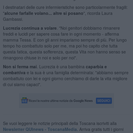
I destinatari delle cure infermieristiche sono particolarmente fragili:
"
alcune farfalle volano... altre si posano
", ricorda Laura
Gambassi.
Lucrezia continua a volare
. "Noi genitori dobbiamo rimanere
freddi e lucidi per sapere cosa fare in ogni momento - afferma
mamma Tessa. E con gli anni impariamo sempre di più. Per lungo
tempo ho combattuto solo per me, ma poi ho capito che tutta
questa fatica, questa sofferenza, questa Vita non hanno senso se
rimangono chiuse in noi e solo per noi".
Non si ferma mai
. Lucrezia è una bambina
caparbia e
combattiva
e la sua è una famiglia determinata: "abbiamo sempre
combattuto con lei e ogni giorno cerchiamo di darle la vita migliore
di cui siamo capaci".
Se vuoi leggere le notizie principali della Toscana iscriviti alla
Newsletter QUInews - ToscanaMedia.
Arriva gratis tutti i giorni