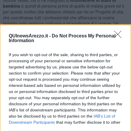
bambina
e quindi di persona prima di quello di malata grave ed è
per questo motivo che abbiamo chiesto per lei un Progetto di vita,
che coordinasse tutti i professionisti che affiancano la nostra
famiglia nella gestione ordinaria e straordinaria di Lucrezia. Un
grande ringraziamento va al nostro pediatra di base, Simone Milli,
che ci accompagna da tanti anni con professionalità, umanità e
QUInewsArezzo.it -
Do Not Process My Personal
Information
discrezione".
14 anni che Tessa, Roberto, Tommaso e poi Maria Vittoria hanno
percorso insieme a Lucrezia passo dopo passo. “Con noi abbiamo
If you wish to opt-out of the sale, sharing to third parties, or
avuto i nostri parenti ma anche
medici e infermieri.
Averli vicini
processing of your personal or sensitive information for
non solo in ospedale ma anche a casa è stato fondamentale”.
targeted advertising by us, please use the below opt-out
Gli
Infermieri sono quelli del Valdarno
che con il loro progetto
“I
section to confirm your selection. Please note that after your
colori delle farfalle
” sono stati premiati a Firenze dalla FNOPI, la
opt-out request is processed you may continue seeing
Federazione Nazionale degli Ordini delle Professioni
interest-based ads based on personal information utilized by
Infermieristiche.
us or personal information disclosed to third parties prior to
“Le farfalle sono i bambini e gli adolescenti di cui ci prendiamo cura
your opt-out. You may separately opt-out of the further
– spiega
Laura Gambassi
, direttrice Infermieristica della Zona
disclosure of your personal information by third parties on the
Distretto Valdarno della Asl Tse. Lucrezia è una di loro. Sono
IAB’s list of downstream participants. This information may
bambini molto fragili che hanno bisogno di un piano di assistenza
also be disclosed by us to third parties on the
IAB’s List of
personalizzato e di un progetto di vita dedicato. L’infermiere di
Downstream Participants
that may further disclose it to other
famiglia “care manager” coordina il progetto assistenziale
attraverso l'attivazione della rete tra la famiglia, il bambino, il care
third parties.