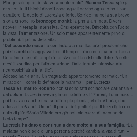
Piange solo quando sta veramente male”.
Mamma Tessa
spiega
che non tutti i bimbi disabili sono eguali perché ognuno ha il suo
carattere. E quello di Lucrezia è forte. Sorride ma nella sua breve
storia ci sono
16 broncopolmoniti
: la prima a 4 mesi. Diversi
ricoveri in
terapia intensiva
. Crisi epilettiche. Difficoltà con l’udito,
la vista, l’alimentazione. Un solo mese apparentemente privo di
problemi: il primo della vita.
“
Dal secondo mese
ha cominciato a manifestare i problemi che
poi si sarebbero aggravati con il tempo – racconta mamma Tessa.
Un primo mese di terapia intensiva, poi le crisi epilettiche. A sette
mesi il sondino per l’alimentazione. Dalle terapie intensive alla
neuropsichiatria infantile”.
Adesso ha 14 anni. Un traguardo apparentemente normale. “Un
miracolo” – come lo definisce la mamma – per Lucrezia.
Tessa e il marito Roberto
non si sono fatti schiacciare dall’ansia e
dal dolore. Lucrezia aveva già un fratellino di 17 mesi, Tommaso. E
poi ha avuto anche una sorellina più piccola, Maria Vittoria, che
adesso ha 6 anni. Un po' di paura dei genitori per il terzo figlio ma
nulla di più: “Maria Vittoria era già nel mio cuore di mamma da
tanto tempo”.
Lucrezia ha dato e continua a dare molto alla sua famiglia
. “La
malattia non è solo di una persona perché cambia la vita di tutti –
ricorda Tessa. Lei ci ha insegnato a
riconoscerle lo stato di