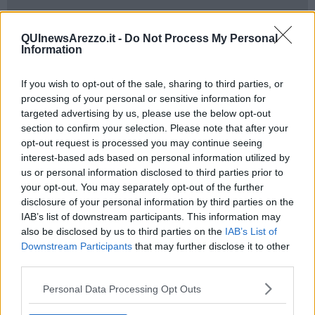
QUInewsArezzo.it -
Do Not Process My Personal
"Senologia - ha aggiunto la direttrice del San Donato,
Barbara
Information
Innocenti
- fa parte della storia di questo ospedale ed è
un'eccellenza
in un'area molto più ampia per numeri, qualità,
If you wish to opt-out of the sale, sharing to third parties, or
professionisti che hanno costituito una squadra solida che offre
processing of your personal or sensitive information for
risposte eccellenti".
targeted advertising by us, please use the below opt-out
Tommaso Amato
, responsabile della senologia chirurgica, ha
section to confirm your selection. Please note that after your
sottolineato "l'ottimo rapporto con il territorio al quale
garantiamo
opt-out request is processed you may continue seeing
le tecniche chirurgiche più moderne
. E poi cerchiamo di entrare
interest-based ads based on personal information utilized by
in sintonia con le nostre pazienti, non solo dal punto di vista
us or personal information disclosed to third parties prior to
professionale ma anche umano".
your opt-out. You may separately opt-out of the further
Il presidente del Calcit,
Giancarlo Sassoli
- che è stato ringraziato
disclosure of your personal information by third parties on the
da tutti i dirigenti Asl intervenuti - ha sottolineato "l'impegno
IAB’s list of downstream participants. This information may
dell'associazione non solo attraverso l'ecografo ma anche con
also be disclosed by us to third parties on the
IAB’s List of
l'allestimento, in
collaborazione con il Liceo Artistico
,
Downstream Participants
that may further disclose it to other
dell'ambulatorio chirurgico senologico. Lo strumento è stato
third parties.
acquistato con il
sostegno di un'impresa aretina e del "lavoro"
delle donne
che si stanno impegnando a realizzare coperte di lana
Personal Data Processing Opt Outs
fatte a mano che verranno esposte e vendute in piazza Grande.
Un'attività che sta vedendo protagoniste anche le ospiti dalla Casa