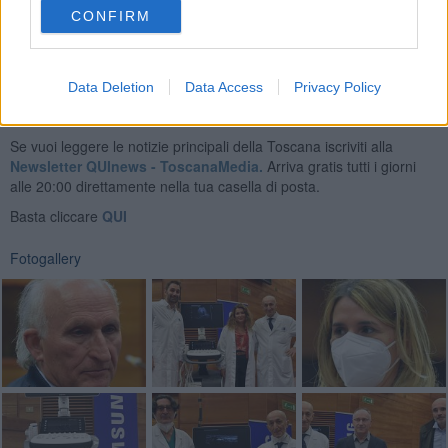
Pia e di Villa Fiorita".
CONFIRM
Data Deletion
Data Access
Privacy Policy
Se vuoi leggere le notizie principali della Toscana iscriviti alla
Newsletter QUInews - ToscanaMedia.
Arriva gratis tutti i giorni
alle 20:00 direttamente nella tua casella di posta.
Basta cliccare
QUI
Fotogallery