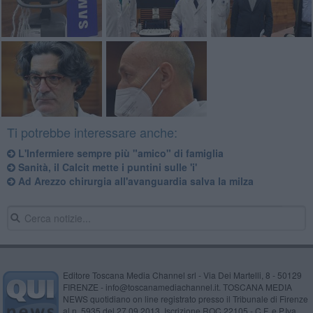
Ti potrebbe interessare anche:
L'Infermiere sempre più "amico" di famiglia
Sanità, il Calcit mette i puntini sulle 'i'
Ad Arezzo chirurgia all'avanguardia salva la milza
Editore Toscana Media Channel srl - Via Dei Martelli, 8 - 50129
FIRENZE - info@toscanamediachannel.it. TOSCANA MEDIA
NEWS quotidiano on line registrato presso il Tribunale di Firenze
al n. 5935 del 27.09.2013. Iscrizione ROC 22105 - C.F. e P.Iva