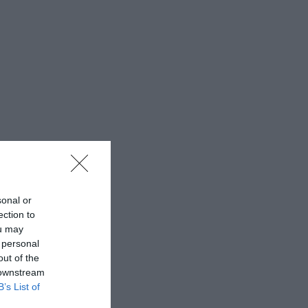
sonal or
ection to
ou may
 personal
out of the
 downstream
B’s List of