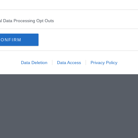
D voglio dire anzitutto che rispetto la loro scelta e che sono
eranno la mia. A loro voglio dire che la stima e l'amicizia devono
e. Il principale male che ha contraddistinto la sinistra nel
l Data Processing Opt Outs
più bravi a denunciare le manchevolezze degli altri che a
 è stato sempre il seme della divisione. Vediamo di non
amo di costruire tenacemente le ragioni per tornare insieme."
CONFIRM
Data Deletion
Data Access
Privacy Policy