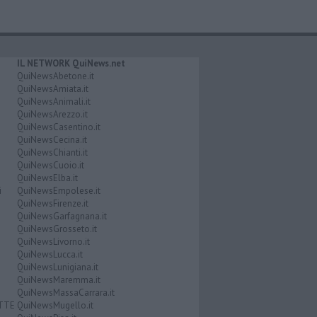
IL NETWORK QuiNews.net
QuiNewsAbetone.it
QuiNewsAmiata.it
QuiNewsAnimali.it
QuiNewsArezzo.it
QuiNewsCasentino.it
QuiNewsCecina.it
QuiNewsChianti.it
QuiNewsCuoio.it
QuiNewsElba.it
i
QuiNewsEmpolese.it
QuiNewsFirenze.it
QuiNewsGarfagnana.it
QuiNewsGrosseto.it
QuiNewsLivorno.it
QuiNewsLucca.it
QuiNewsLunigiana.it
QuiNewsMaremma.it
QuiNewsMassaCarrara.it
ATTE
QuiNewsMugello.it