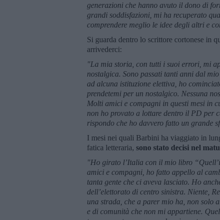
generazioni che hanno avuto il dono di for
grandi soddisfazioni, mi ha recuperato q
comprendere meglio le idee degli altri e co
Si guarda dentro lo scrittore cortonese in
arrivederci:
"La mia storia, con tutti i suoi errori, mi
nostalgica. Sono passati tanti anni dal mi
ad alcuna istituzione elettiva, ho comincia
prendetemi per un nostalgico. Nessuna nost
Molti amici e compagni in questi mesi in 
non ho provato a lottare dentro il PD per ca
rispondo che ho davvero fatto un grande sfo
I mesi nei quali Barbini ha viaggiato in lung
fatica letteraria,
sono stato decisi nel matur
"Ho girato l’Italia con il mio libro “Quel
amici e compagni, ho fatto appello al cam
tanta gente che ci aveva lasciato. Ho anche
dell’elettorato di centro sinistra. Niente,
una strada, che a parer mio ha, non solo a
e di comunità che non mi appartiene. Quell