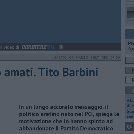
Pr
fo
SABATO
04 MARZO 2017
ORE 07:00
 amati. Tito Barbini
Q
A L
In un lungo accorato messaggio, il
di 
Scar
politico aretino nato nel PCI, spiega le
con 
motivazione che lo hanno spinto ad
QUI
abbandonare il Partito Democratico