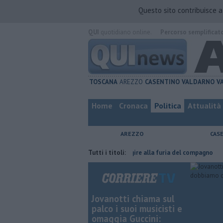
Questo sito contribuisce 
QUI
quotidiano online.
Percorso semplificat
TOSCANA
AREZZO
CASENTINO
VALDARNO
V
Home
Cronaca
Politica
Attualità
AREZZO
CAS
Nascosta in un bar per sfuggire alla furia del compagno
Tutti i titoli:
​Tutte le 
Jovanotti chiama sul
palco i suoi musicisti e
omaggia Guccini: