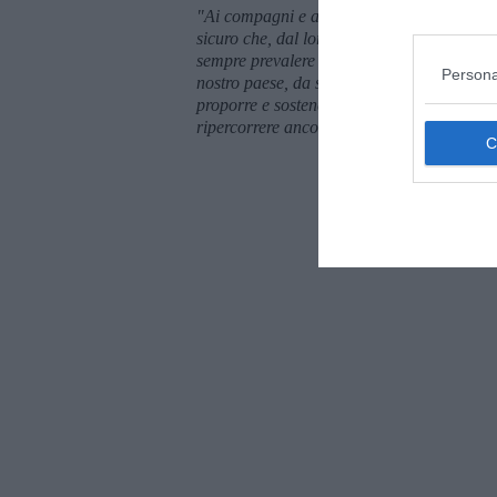
"Ai compagni e agli amici che restano nel P
sicuro che, dal loro punto di vista, rispett
sempre prevalere sulle differenze di opinion
Persona
nostro paese, da sempre, è che siamo stati 
proporre e sostenere le nostre idee. Questo
ripercorrere ancora questo errore e cerchi