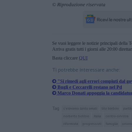
© Riproduzione riservata
Se vuoi leggere le notizie principali della T
Arriva gratis tutti i giorni alle 20:00 dirett
Basta cliccare
QUI
Ti potrebbe interessare anche:
"Si rimedi agli errori compiuti dal g
Bugli e Ceccarelli restano nel Pd
Marco Donati appoggia la candidatur
Tag
c'eravamo tanto amati
tito barbini
parti
norberto bobbio
italia
centro-sinistra
riformista
progressisti
famiglia
union