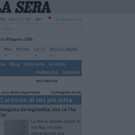
21°
36°
EO:
AREZZO
QuiNews.net
rdì
07 Agosto 2026
PISA
PISTOIA
LUCCA
MASSA CARRARA
ino
Blog
Interviste
Animali
Pubblicità
Contatti
VALTIBERINA
 risparmiare
Contagiata da legionella, non ce l'ha fatta
Nascosta in
L'articolo di ieri più letto
ntagiata da legionella, non ce l'ha
tta
La donna, anziana ospite di
una Rsa, era stata
ricoverata per una