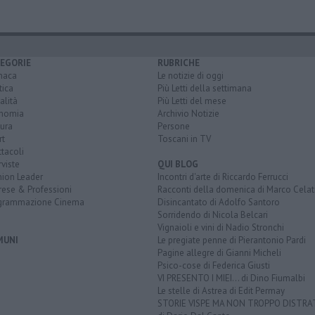
EGORIE
RUBRICHE
naca
Le notizie di oggi
tica
Più Letti della settimana
alità
Più Letti del mese
nomia
Archivio Notizie
ura
Persone
rt
Toscani in TV
tacoli
rviste
QUI BLOG
nion Leader
Incontri d'arte di Riccardo Ferrucci
rese & Professioni
Racconti della domenica di Marco Celat
grammazione Cinema
Disincantato di Adolfo Santoro
Sorridendo di Nicola Belcari
Vignaioli e vini di Nadio Stronchi
MUNI
Le pregiate penne di Pierantonio Pardi
Pagine allegre di Gianni Micheli
Psico-cose di Federica Giusti
VI PRESENTO I MIEI... di Dino Fiumalbi
Le stelle di Astrea di Edit Permay
STORIE VISPE MA NON TROPPO DISTR