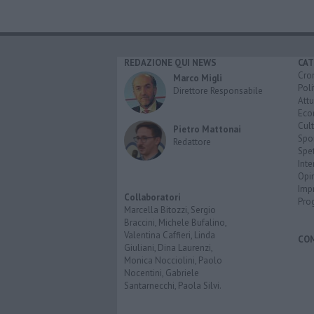
REDAZIONE QUI NEWS
CAT
Cro
Marco Migli
Poli
Direttore Responsabile
Attu
Eco
Cult
Pietro Mattonai
Spo
Redattore
Spet
Inte
Opi
Imp
Collaboratori
Pro
Marcella Bitozzi, Sergio
Braccini, Michele Bufalino,
Valentina Caffieri, Linda
CO
Giuliani, Dina Laurenzi,
Monica Nocciolini, Paolo
Nocentini, Gabriele
Santarnecchi, Paola Silvi.