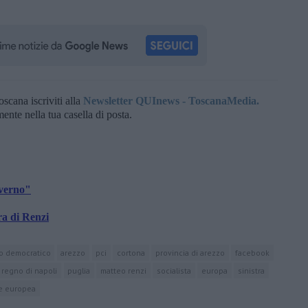
oscana iscriviti alla
Newsletter QUInews - ToscanaMedia.
amente nella tua casella di posta.
overno"
a di Renzi
to democratico
arezzo
pci
cortona
provincia di arezzo
facebook
regno di napoli
puglia
matteo renzi
socialista
europa
sinistra
e europea