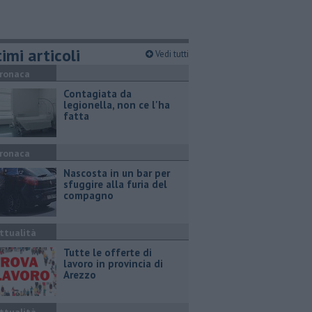
imi articoli
Vedi tutti
ronaca
Contagiata da
legionella, non ce l'ha
fatta
ronaca
Nascosta in un bar per
sfuggire alla furia del
compagno
ttualità
​Tutte le offerte di
lavoro in provincia di
Arezzo