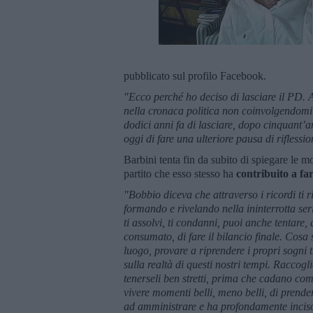
pubblicato sul profilo Facebook.
"Ecco perché ho deciso di lasciare il PD. 
nella cronaca politica non coinvolgendomi
dodici anni fa di lasciare, dopo cinquant’an
oggi di fare una ulteriore pausa di riflessio
Barbini tenta fin da subito di spiegare le 
partito che esso stesso ha
contribuito a fa
"Bobbio diceva che attraverso i ricordi ti rif
formando e rivelando nella ininterrotta serie 
ti assolvi, ti condanni, puoi anche tentare,
consumato, di fare il bilancio finale. Cosa
luogo, provare a riprendere i propri sogni 
sulla realtà di questi nostri tempi. Raccog
tenerseli ben stretti, prima che cadano com
vivere momenti belli, meno belli, di prend
ad amministrare e ha profondamente inciso 