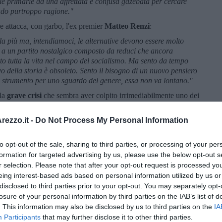
e primarie ad una affrettata e confusa gazebata per cercare
ando purtroppo ragione."
e attacca, con garbo, l'ex premier
Matteo Renzi
:
 più ma, intendiamoci, le alternative devono essere molto
 a un partito nostalgico composto da reduci che ancora
ato tutta la vita nel campo del socialismo. Ma sento da tempo
vo della storia è obsoleto. Sento il bisogno di un nuovo pensiero
lo strumento per uno sguardo del genere, essa non va lontano."
lla
grave crisi
che sembra aver colpito irrimediabilmente uno dei
ezzo.it -
Do Not Process My Personal Information
ita a una grande sinistra plurale, che comprendeva al suo
ei progressisti, protagonista nella famiglia socialista europea
esto disegno a parer mio, è venuto meno."
to opt-out of the sale, sharing to third parties, or processing of your per
formation for targeted advertising by us, please use the below opt-out s
opone la sua idea di sinistra
:
r selection. Please note that after your opt-out request is processed y
le che guardi ad un nuovo Centro Sinistra aperto e inclusivo che
eing interest-based ads based on personal information utilized by us or
e la lotta alle disuguaglianze.Ho messo qui queste riflessioni solo
disclosed to third parties prior to your opt-out. You may separately opt-
algie passate ma con la consapevolezza che, se un altro futuro
losure of your personal information by third parties on the IAB’s list of
tra storia."
. This information may also be disclosed by us to third parties on the
IA
gio di speranza
affinché la rottura si possa, un giorno, ricucire:
Participants
that may further disclose it to other third parties.