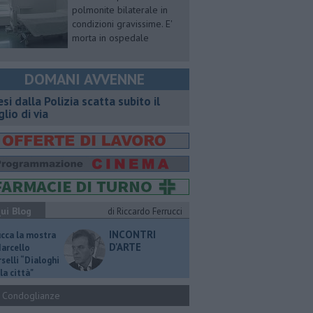
polmonite bilaterale in
condizioni gravissime. E'
morta in ospedale
DOMANI AVVENNE
esi dalla Polizia scatta subito il
glio di via
ui Blog
di Riccardo Ferrucci
INCONTRI
ucca la mostra
D'ARTE
Marcello
selli “Dialoghi
la città"
Condoglianze