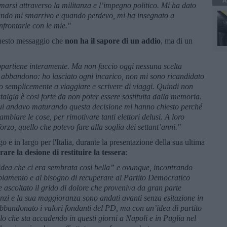
A
marsi attraverso la militanza e l’impegno politico. Mi ha dato
uando mi smarrivo e quando perdevo, mi ha insegnato a
nfrontarle con le mie."
 questo messaggio che
non ha il sapore di un addio
, ma di un
 appartiene interamente. Ma non faccio oggi nessuna scelta
o abbandono: ho lasciato ogni incarico, non mi sono ricandidato
to semplicemente a viaggiare e scrivere di viaggi. Quindi non
algia è cosi forte da non poter essere sostituita dalla memoria.
cui andavo maturando questa decisione mi hanno chiesto perché
mbiare le cose, per rimotivare tanti elettori delusi. A loro
rzo, quello che potevo fare alla soglia dei settant’anni."
o e in largo per l'Italia, durante la presentazione della sua ultima
are la desione di restituire la tessera
:
l’idea che ci era sembrata cosi bella” e ovunque, incontrando
biamento e al bisogno di recuperare al Partito Democratico
 ascoltato il grido di dolore che proveniva da gran parte
 Renzi e la sua maggioranza sono andati avanti senza esitazione in
bbandonato i valori fondanti del PD, ma con un’idea di partito
o che sta accadendo in questi giorni a Napoli e in Puglia nel