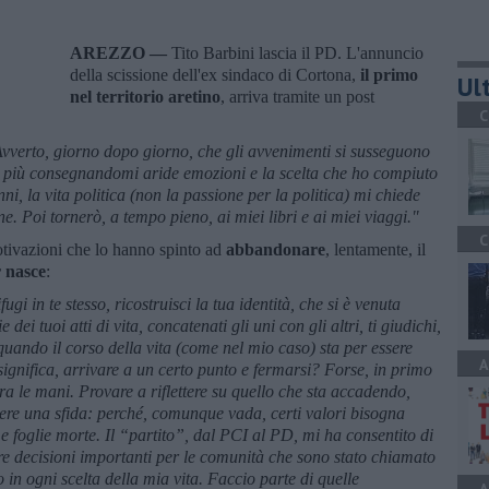
AREZZO —
Tito Barbini lascia il PD. L'annuncio
della scissione dell'ex sindaco di Cortona,
il primo
Ult
nel territorio aretino
, arriva tramite un post
C
Avverto, giorno dopo giorno, che gli avvenimenti si susseguono
 più consegnandomi aride emozioni e la scelta che ho compiuto
ni, la vita politica (non la passione per la politica) mi chiede
ne. Poi tornerò, a tempo pieno, ai miei libri e ai miei viaggi."
C
motivazioni che lo hanno spinto ad
abbandonare
, lentamente, il
r nasce
:
ugi in te stesso, ricostruisci la tua identità, che si è venuta
dei tuoi atti di vita, concatenati gli uni con gli altri, ti giudichi,
 quando il corso della vita (come nel mio caso) sta per essere
A
 significa, arrivare a un certo punto e fermarsi? Forse, in primo
tra le mani. Provare a riflettere su quello che sta accadendo,
liere una sfida: perché, comunque vada, certi valori bisogna
e foglie morte. Il “partito”, dal PCI al PD, mi ha consentito di
ere decisioni importanti per le comunità che sono stato chiamato
in ogni scelta della mia vita. Faccio parte di quelle