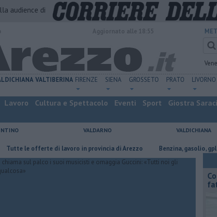
alla audience di
o
Aggiornato alle 18:55
MET
Vene
ALDICHIANA
VALTIBERINA
FIRENZE
SIENA
GROSSETO
PRATO
LIVORNO
Lavoro
Cultura e Spettacolo
Eventi
Sport
Giostra Sarac
ENTINO
VALDARNO
VALDICHIANA
offerte di lavoro in provincia di Arezzo
​Benzina, gasolio, gpl, ecco dove
Co
fa