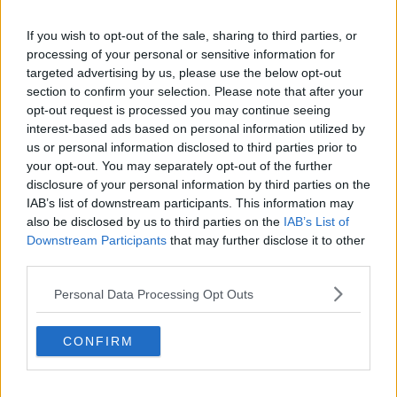
del servizio, oltre all’erogazione di contributi economici a sostegno
delle spese per l'anno educativo 2025/2026 con uno stanziamento
If you wish to opt-out of the sale, sharing to third parties, or
complessivo di 18.000 euro. Possono partecipare all’avviso
processing of your personal or sensitive information for
pubblico (consultabile al link
targeted advertising by us, please use the below opt-out
https://www.comune.arezzo.it/avviso-pubblico-avvi...
persone
section to confirm your selection. Please note that after your
fisiche o giuridiche, singolarmente o in associazione, in possesso
opt-out request is processed you may continue seeing
dei requisiti di onorabilità e disponibilità di locali ad uso abitativo
interest-based ads based on personal information utilized by
valutati adeguati alla funzione di nido domiciliare.
us or personal information disclosed to third parties prior to
your opt-out. You may separately opt-out of the further
disclosure of your personal information by third parties on the
IAB’s list of downstream participants. This information may
La selezione avverrà in due fasi - entrambe con assegnazione di
also be disclosed by us to third parties on the
IAB’s List of
punteggio -, una prima fase per l'individuazione dei partecipanti ai
Downstream Participants
that may further disclose it to other
percorsi formativi e una seconda fase per l'assegnazione dei
third parties.
contributi economici, sulla base di una valutazione dei progetti
presentati e valutati da una commissione appositamente nominata.
Personal Data Processing Opt Outs
La somma dei punteggi delle due fasi individuerà gli ammessi al
contributo economico, fino ad esaurimento fondi. Saranno ammessi
ai contributi solo i soggetti che avranno partecipato ai percorsi
CONFIRM
formativi e ottenuto un punteggio complessivo superiore a 50 punti,
di cui almeno 25 punti relativi al progetto educativo. Il numero
massimo di soggetti che potranno partecipare al percorso di