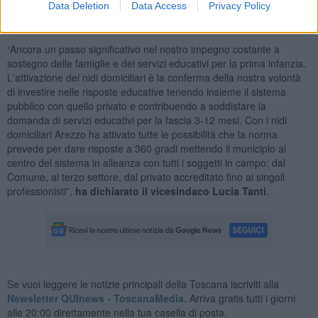
Data Deletion
Data Access
Privacy Policy
formazione e supporto all'avvio di un servizio di nido domiciliare è
di 3.
“Ancora un passo significativo nel nostro impegno costante a
sostegno delle famiglie e dei servizi educativi per la prima infanzia.
L'attivazione dei nidi domiciliari è la conferma della nostra volontà
di investire nelle risposte educative tenendo insieme il sistema
pubblico con quello privato e contribuendo a soddisfare la
domanda di servizi educativi per la fascia 3-12 mesi. Con i nidi
domiciliari Arezzo ha attivato tutte le possibilità che la norma
prevede per dare risposte a 360 gradi mettendo il municipio al
centro del sistema in alleanza con tutti i soggetti in campo: dal
Comune, al terzo settore, dal privato accreditato fino ai singoli
professionisti”,
ha dichiarato il vicesindaco Lucia Tanti
.
Se vuoi leggere le notizie principali della Toscana iscriviti alla
Newsletter QUInews - ToscanaMedia.
Arriva gratis tutti i giorni
alle 20:00 direttamente nella tua casella di posta.