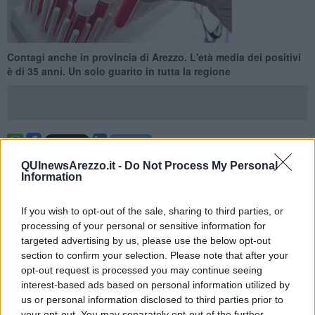
Contagi anche in provincia di Arezzo. L'età media dei positivi
è di 35 anni. Un solo guarito in tutta la regione
AREZZO —
Il Covid non va in vacanza. Anche oggi sono
28 i
QUInewsArezzo.it -
Do Not Process My Personal
nuovi contagiati in Toscana
. Tra questi 14 rientravano da un
Information
viaggio all'estero e ben
10 persone dalle vacanze
.
Prosegue il trend dell'ultima settimana che vede i numeri del
If you wish to opt-out of the sale, sharing to third parties, or
contagio incrementati da giovani che, dopo essere rientrati da un
processing of your personal or sensitive information for
soggiorno all'estro per vacanze, hanno scoperto di aver contratto il
targeted advertising by us, please use the below opt-out
virus. L'età media dei positivi è bassa ed oggi si attesta a 35 anni.
section to confirm your selection. Please note that after your
opt-out request is processed you may continue seeing
interest-based ads based on personal information utilized by
us or personal information disclosed to third parties prior to
Questo è quanto emerge dal consueto report giornaliero della
your opt-out. You may separately opt-out of the further