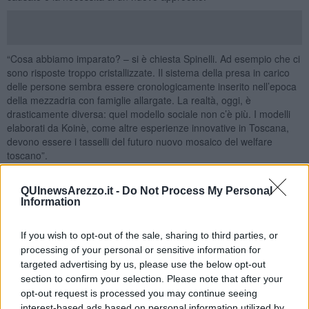
“Cosa abbiamo imparato? – si è chiesta Spinelli. Ad esempio che ci
sono risposte troppo cristallizzate. Il sistema della presa in carico
delle persone sembra essere cronologicamente inserito nell’epoca
della mezzadria con famiglie allargate. La realtà, oggi, è
drasticamente diversa: quel modello sociale non c’è più. I modelli
elaborati da Koinè, come altre esperienze innovative in Toscana,
devono essere i tasselli del futuro nuovo mosaico del welfare
toscano”.
Occorrono quindi riflessioni e azioni innovative. Koinè ha proposto
stamani all’Assessora alcune esperienze che non solo vanno in
QUInewsArezzo.it -
Do Not Process My Personal
Information
questa direzione ma che l’hanno anticipata e anche di diversi anni:
Casa di Michele
,
Casa di Pinocchio
,
Casa Partina.
If you wish to opt-out of the sale, sharing to third parties, or
“Koinè – ha ricordato la presidente
Grazia Faltoni
– è al lavoro da
processing of your personal or sensitive information for
27 anni. Garantiamo tutti i servizi alla persona nel campo socio
sanitario e assistenziale: anziani, disabilità, salute mentale,
targeted advertising by us, please use the below opt-out
infanzia. Il territorio è al centro: lavoriamo in una cornice di
section to confirm your selection. Please note that after your
comunità”.
opt-out request is processed you may continue seeing
interest-based ads based on personal information utilized by