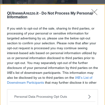
QUInewsArezzo.it -
Do Not Process My Personal
Nessun decesso nelle ultime 24 ore nell'aretino e dato del
Information
contagio rilevato tra il capoluogo e i Comuni del territorio
stabile
If you wish to opt-out of the sale, sharing to third parties, or
processing of your personal or sensitive information for
targeted advertising by us, please use the below opt-out
section to confirm your selection. Please note that after your
opt-out request is processed you may continue seeing
interest-based ads based on personal information utilized by
AREZZO E PROVINCIA —
Sono 33 i casi Covid rilevati nelle ultime
us or personal information disclosed to third parties prior to
24 ore in provincia di Arezzo, ieri erano 39. Nessun decesso.
your opt-out. You may separately opt-out of the further
Il dato arriva dal report quotidiano diffuso dalla Regione Toscana.
disclosure of your personal information by third parties on the
IAB’s list of downstream participants. This information may
also be disclosed by us to third parties on the
IAB’s List of
Downstream Participants
that may further disclose it to other
Asl Toscana Sud Est: 144.414 ad Arezzo (33 in più), 114.702 a
third parties.
Siena (27 in più) e 89.817 a Grosseto (21 in più).
Clicca qui
per il
bollettino regionale.
Personal Data Processing Opt Outs