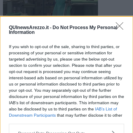
Le anticipazioni del presidente della Regione Giani. Il tasso di
QUInewsArezzo.it -
Do Not Process My Personal
positività è pari a 102,41 per 100mila abitanti
Information
If you wish to opt-out of the sale, sharing to third parties, or
processing of your personal or sensitive information for
targeted advertising by us, please use the below opt-out
section to confirm your selection. Please note that after your
AREZZO E PROVINCIA —
Scende la curva del Covid in provincia
opt-out request is processed you may continue seeing
di Arezzo. I nuovi positivi riscontrati
sono 345,
mentre il giorno
interest-based ads based on personal information utilized by
precedente erano 69.
us or personal information disclosed to third parties prior to
Il capoluogo, dalle anticipazioni sui social del presidente della
your opt-out. You may separately opt-out of the further
Regione Giani, ne conta altri
69.
disclosure of your personal information by third parties on the
IAB’s list of downstream participants. This information may
also be disclosed by us to third parties on the
IAB’s List of
Downstream Participants
that may further disclose it to other
third parties.
Su una popolazione provinciale di 336.870 abitanti il
tasso di
positività
odierno x 100mila abitanti è pari a 102,41.