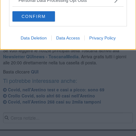
Personal Data Processing Opt Outs
Nella Asl Toscana Sud Est il totale dei nuovi casi è di 888 cui 345
nell'Aretino, 371 nel Senese e 226 nel Grossetano.
CONFIRM
Data Deletion
Data Access
Privacy Policy
Se vuoi leggere le notizie principali della Toscana iscriviti alla
Newsletter QUInews - ToscanaMedia.
Arriva gratis tutti i giorni
alle 20:00 direttamente nella tua casella di posta.
Basta cliccare
QUI
Ti potrebbe interessare anche:
Covid, nell'Aretino test e casi a picco: sono 69
Crollo Covid, solo altri 60 casi nell'Aretino
Covid, nell’Aretino 268 casi su 2mila tamponi