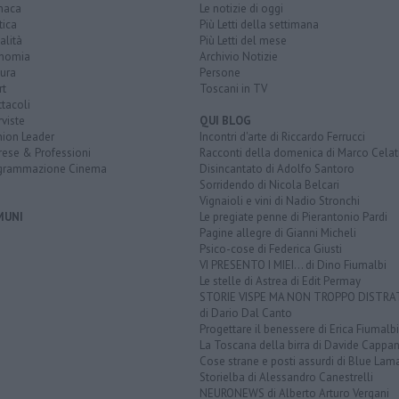
naca
Le notizie di oggi
tica
Più Letti della settimana
alità
Più Letti del mese
nomia
Archivio Notizie
ura
Persone
rt
Toscani in TV
tacoli
rviste
QUI BLOG
nion Leader
Incontri d'arte di Riccardo Ferrucci
rese & Professioni
Racconti della domenica di Marco Celat
grammazione Cinema
Disincantato di Adolfo Santoro
Sorridendo di Nicola Belcari
Vignaioli e vini di Nadio Stronchi
MUNI
Le pregiate penne di Pierantonio Pardi
Pagine allegre di Gianni Micheli
Psico-cose di Federica Giusti
VI PRESENTO I MIEI... di Dino Fiumalbi
Le stelle di Astrea di Edit Permay
STORIE VISPE MA NON TROPPO DISTR
di Dario Dal Canto
Progettare il benessere di Erica Fiumalbi
La Toscana della birra di Davide Cappan
Cose strane e posti assurdi di Blue Lam
Storielba di Alessandro Canestrelli
NEURONEWS di Alberto Arturo Vergani