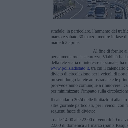
stradale; in particolare, l’aumento del traff
marzo e sabato 30 marzo, mentre in fase di 
martedì 2 aprile.
Al fine di fornire a
per aumentarne la sicurezza, Viabilità Itali
della rete viaria di interesse nazionale, ha 
www.poliziadistato.it,
tra cui il calendario
divieto di circolazione per i veicoli di portat
presenti lungo la rete autostradale e le princ
provvederanno comunque a rimuovere i canti
per minimizzare l’impatto sulla circolazione
Il calendario 2024 delle limitazioni alla circ
altre giornate particolari, per i veicoli con
seguenti fasce di divieto:
- dalle 14.00 alle 22.00 di venerdì 29 marzo
22.00 di domenica 31 marzo (Santa Pasqua);