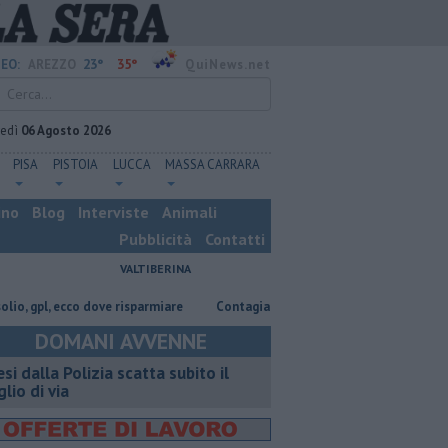
23°
35°
EO:
AREZZO
QuiNews.net
vedì
06 Agosto 2026
PISA
PISTOIA
LUCCA
MASSA CARRARA
ino
Blog
Interviste
Animali
Pubblicità
Contatti
VALTIBERINA
l, ecco dove risparmiare
Contagiata da legionella, non ce l'ha fatta
DOMANI AVVENNE
esi dalla Polizia scatta subito il
glio di via