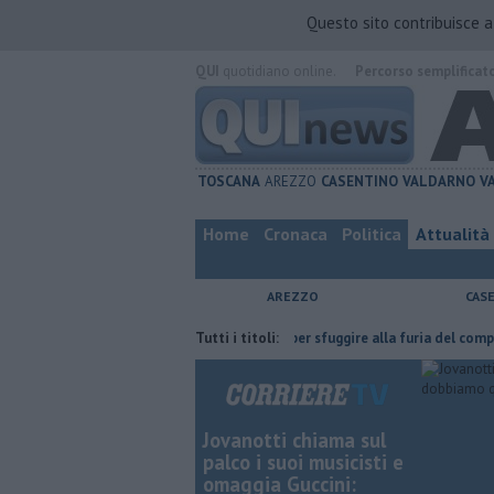
Questo sito contribuisce 
QUI
quotidiano online.
Percorso semplificat
TOSCANA
AREZZO
CASENTINO
VALDARNO
V
Home
Cronaca
Politica
Attualità
AREZZO
CAS
 l'ha fatta
Nascosta in un bar per sfuggire alla furia del compagno
Tutti i titoli:
Jovanotti chiama sul
palco i suoi musicisti e
omaggia Guccini: