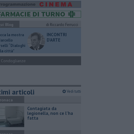
ui Blog
di Riccardo Ferrucci
INCONTRI
ucca la mostra
D'ARTE
Marcello
selli “Dialoghi
la città"
Condoglianze
imi articoli
Vedi tutti
ronaca
Contagiata da
legionella, non ce l'ha
fatta