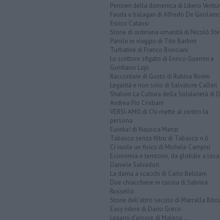
Pensieri della domenica di Libero Ventur
Fauda e balagan di Alfredo De Girolam
Enrico Catassi
Storie di ordinaria umanità di Nicolò Ste
Parole in viaggio di Tito Barbini
Turbative di Franco Bonciani
Lo scrittore sfigato di Enrico Guerrini e
Gordiano Lupi
Raccontare di Gusto di Rubina Rovini
Legalità e non solo di Salvatore Calleri
Shalom La Cultura della Solidarietà di 
Andrea Pio Cristiani
VERSI-AMO di Chi mette al centro la
persona
Eureka! di Nausica Manzi
Tabasco senza filtro di Tabasco n.6
Ci vuole un fisico di Michele Campisi
Economia e territorio, da globale a loca
Daniele Salvadori
La dama a scacchi di Carlo Belciani
Due chiacchiere in cucina di Sabrina
Rossello
Storie dell'altro secolo di Marcella Bito
Easy ridere di Dario Greco
Legami d'amore di Malena ...