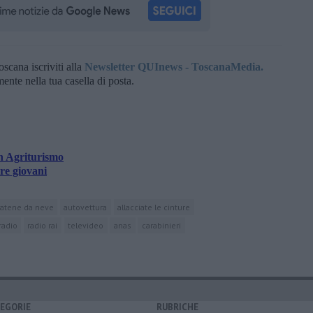
oscana iscriviti alla
Newsletter QUInews - ToscanaMedia.
amente nella tua casella di posta.
n Agriturismo
re giovani
atene da neve
autovettura
allacciate le cinture
radio
radio rai
televideo
anas
carabinieri
EGORIE
RUBRICHE