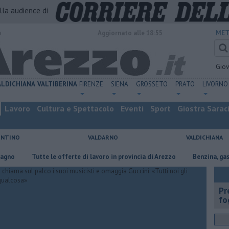
alla audience di
o
Aggiornato alle 18:55
MET
Gio
ALDICHIANA
VALTIBERINA
FIRENZE
SIENA
GROSSETO
PRATO
LIVORNO
Lavoro
Cultura e Spettacolo
Eventi
Sport
Giostra Sarac
ENTINO
VALDARNO
VALDICHIANA
​Tutte le offerte di lavoro in provincia di Arezzo
​Benzina, gasolio, gp
Pr
fo