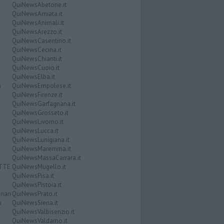
QuiNewsAbetone.it
QuiNewsAmiata.it
QuiNewsAnimali.it
QuiNewsArezzo.it
QuiNewsCasentino.it
QuiNewsCecina.it
QuiNewsChianti.it
QuiNewsCuoio.it
QuiNewsElba.it
i
QuiNewsEmpolese.it
QuiNewsFirenze.it
QuiNewsGarfagnana.it
QuiNewsGrosseto.it
QuiNewsLivorno.it
QuiNewsLucca.it
QuiNewsLunigiana.it
QuiNewsMaremma.it
QuiNewsMassaCarrara.it
ATTE
QuiNewsMugello.it
QuiNewsPisa.it
QuiNewsPistoia.it
nari
QuiNewsPrato.it
a
QuiNewsSiena.it
QuiNewsValbisenzio.it
QuiNewsValdarno.it