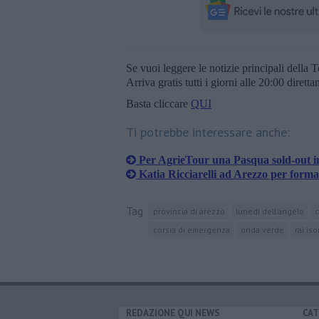
Se vuoi leggere le notizie principali della T
Arriva gratis tutti i giorni alle 20:00 dirett
Basta cliccare
QUI
Ti potrebbe interessare anche:
Per AgrieTour una Pasqua sold-out i
Katia Ricciarelli ad Arezzo per forma
Tag
provincia di arezzo
lunedì dell'angelo
c
corsia di emergenza
onda verde
rai iso
REDAZIONE QUI NEWS
CAT