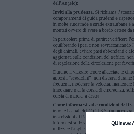
dell’Angelo);
Inviti alla prudenza.
Si richiama l’attenzi
comportamenti di guida prudenti e rispettos
in molte autostrade e strade extraurbane è 
montati ovvero di avere a bordo catene da n
In particolare prima di partire: verificare l
equilibrando i pesi e non sovraccaricando l'
degli animali, evitare pasti abbondanti e al
aggiornati sulle condizioni del traffico, no
di regolazione della circolazione per favorir
Durante il viaggio: tenere allacciate le cintu
appositi "seggiolini"; non distrarsi durante l
frequenti, moderare la velocità, mantenere 
impegnare mai la corsia di emergenza, sulle
corsia di marcia, a destra.
Come informarsi sulle condizioni del tra
tramite i canali del C.C.I.S.S. (numero gra
trasmissioni di Rai-Isoradio, i notiziari di
informarsi sullo stato del traffico sulla ret
QUInewsAr
utilizzare l'applicazione “VAI” o telefona