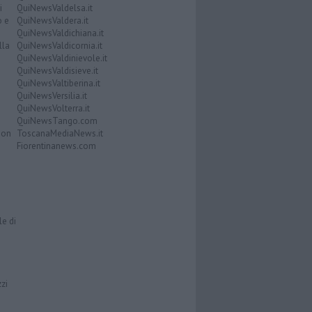
i
QuiNewsValdelsa.it
o e
QuiNewsValdera.it
QuiNewsValdichiana.it
lla
QuiNewsValdicornia.it
QuiNewsValdinievole.it
QuiNewsValdisieve.it
QuiNewsValtiberina.it
QuiNewsVersilia.it
QuiNewsVolterra.it
QuiNewsTango.com
Don
ToscanaMediaNews.it
Fiorentinanews.com
le di
zzi