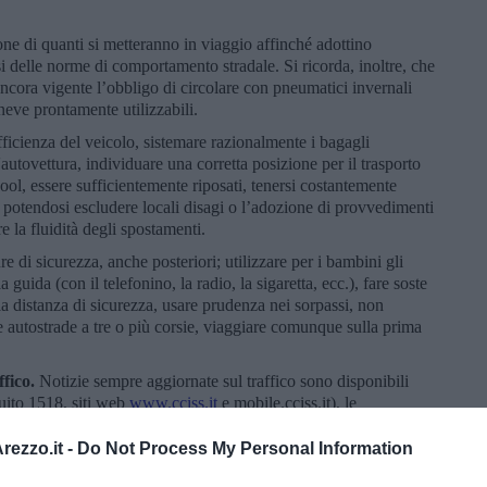
one di quanti si metteranno in viaggio affinché adottino
i delle norme di comportamento stradale. Si ricorda, inoltre, che
ancora vigente l’obbligo di circolare con pneumatici invernali
eve prontamente utilizzabili.
'efficienza del veicolo, sistemare razionalmente i bagagli
autovettura, individuare una corretta posizione per il trasporto
cool, essere sufficientemente riposati, tenersi costantemente
n potendosi escludere locali disagi o l’adozione di provvedimenti
e la fluidità degli spostamenti.
re di sicurezza, anche posteriori; utilizzare per i bambini gli
a guida (con il telefonino, la radio, la sigaretta, ecc.), fare soste
la distanza di sicurezza, usare prudenza nei sorpassi, non
 autostrade a tre o più corsie, viaggiare comunque sulla prima
ffico.
Notizie sempre aggiornate sul traffico sono disponibili
tuito 1518, siti web
www.cciss.it
e mobile.cciss.it), le
 Onda Verde sulle tre reti Radio-Rai e sul Televideo R.A.I. Per
e stradale di competenza Anas è possibile, inoltre,
ezzo.it -
Do Not Process My Personal Information
re al numero unico 800.841.148. Informazioni in tempo reale sulla