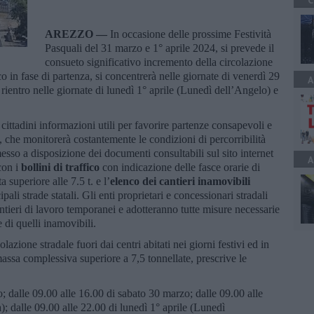
C
AREZZO —
In occasione delle prossime Festività
Pasquali del 31 marzo e 1° aprile 2024, si prevede il
consueto significativo incremento della circolazione
ico in fase di partenza, si concentrerà nelle giornate di venerdì 29
A
rientro nelle giornate di lunedì 1° aprile (Lunedì dell’Angelo) e
i cittadini informazioni utili per favorire partenze consapevoli e
a, che monitorerà costantemente le condizioni di percorribilità
messo a disposizione dei documenti consultabili sul sito internet
A
 con i
bollini di traffico
con indicazione delle fasce orarie di
a superiore alle 7.5 t. e l’
elenco dei cantieri inamovibili
ipali strade statali. Gli enti proprietari e concessionari stradali
eri di lavoro temporanei e adotteranno tutte misure necessarie
 di quelli inamovibili.
olazione stradale fuori dai centri abitati nei giorni festivi ed in
 massa complessiva superiore a 7,5 tonnellate, prescrive le
; dalle 09.00 alle 16.00 di sabato 30 marzo; dalle 09.00 alle
 dalle 09.00 alle 22.00 di lunedì 1° aprile (Lunedì