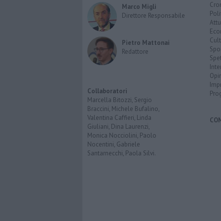
Cro
Marco Migli
Poli
Direttore Responsabile
Attu
Eco
Cult
Pietro Mattonai
Spo
Redattore
Spet
Inte
Opi
Imp
Collaboratori
Pro
Marcella Bitozzi, Sergio
Braccini, Michele Bufalino,
Valentina Caffieri, Linda
CO
Giuliani, Dina Laurenzi,
Monica Nocciolini, Paolo
Nocentini, Gabriele
Santarnecchi, Paola Silvi.