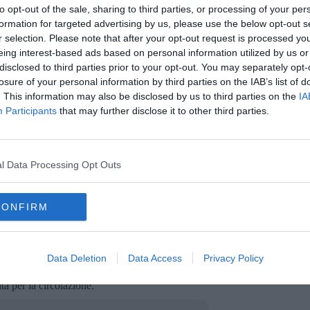
ioni di viabilità e del traffico lungo le varie tratte e altre notizie
to opt-out of the sale, sharing to third parties, or processing of your per
ersi canali attivati dalle singole Società concessionarie (siti
formation for targeted advertising by us, please use the below opt-out s
iori informazioni sono riportate anche su
www.aiscat.it
.
r selection. Please note that after your opt-out request is processed y
utenti.
Polizia Stradale ed Arma dei Carabinieri incrementeranno
eing interest-based ads based on personal information utilized by us or
te
,
che nelle giornate maggiormente interessate dagli
disclosed to third parties prior to your opt-out. You may separately opt-
utostradale ed extraurbana principale, anche con il sorvolo dei
losure of your personal information by third parties on the IAB’s list of
. This information may also be disclosed by us to third parties on the
IA
Participants
that may further disclose it to other third parties.
da in stato di ebbrezza alcolica o sotto l’effetto di sostanze
 controllo lungo gli itinerari di collegamento con le destinazioni di
 anche nelle ore notturne, di etilometri e precursori.
ommerciali e ai veicoli per il trasporto collettivo di persone, in
l Data Processing Opt Outs
onché per il rispetto dei limiti di velocità, particolarmente in
, delle regole sul sorpasso e dell’uso corretto delle corsie di
CONFIRM
 della microcriminalità nelle aree di servizio e di parcheggio
 potenzieranno i presidi per l’assistenza ai viaggiatori, per
Data Deletion
Data Access
Privacy Policy
 traffico e per un rapido intervento di ripristino delle condizioni
cità per la circolazione.