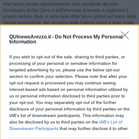
che hanno parlato rispettivamente delle specificità del polo
tecnologico di San Zeno e dell’interesse di Israele a migliorare il
proprio settore rifiuti, in vista delle sfide future globali sul piano delle
risorse energetiche, del recupero delle materie prime e della tutela
ambientale. A seguire, le relazioni sul tema del recupero interale
dei rifiuti secondo il modello “
Zero Spreco
” del
QUInewsArezzo.it -
Do Not Process My Personal
professor
Francesco Di Maria
dell’
Università di Perugia
e del
Information
professor
Alberto Pivato
dell’
Università di Padova.
Infine é stata
la volta delle relazioni di
Hagit Salinger
di
NoWaste Israel
e
Amir
If you wish to opt-out of the sale, sharing to third parties, or
Oranim
di
TripleW Israel.
processing of your personal or sensitive information for
targeted advertising by us, please use the below opt-out
section to confirm your selection. Please note that after your
opt-out request is processed you may continue seeing
“Un ulteriore conferma della bontà del lavoro svolto, che ha
interest-based ads based on personal information utilized by
consistito nella trasformazione di un impianto che funzionava solo
us or personal information disclosed to third parties prior to
come linea di termovalorizzazione in una centrale a recupero
your opt-out. You may separately opt-out of the further
integrale - ha detto il
presidente di Aisa Impianti s.p.a Giacomo
disclosure of your personal information by third parties on the
Cherici.
Una trasformazione profonda nella ‘terza via’ per la
IAB’s list of downstream participants. This information may
gestione dei rifiuti che ci permette di alimentare a energia zero tutti
also be disclosed by us to third parties on the
IAB’s List of
i prossimi impianti per produrre biometano dalla frazione organica,
Downstream Participants
that may further disclose it to other
per raffinare le plastiche, il vetro e tutto quello che serve alla
third parties.
raccolta differenziata. Senza questa opportunità, i processi che