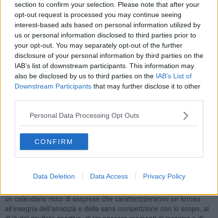
section to confirm your selection. Please note that after your
gran galà di sabato 26 aprile al palasport Estra “Mario d’Agata” in
opt-out request is processed you may continue seeing
cui saranno premiati tutti i ragazzi e le ragazze scesi in campo.
interest-based ads based on personal information utilized by
Il “Guidelli” avrà nuovamente la peculiarità di coinvolgere squadre
us or personal information disclosed to third parties prior to
maschili e squadre femminili nelle due categorie di Under14 e
your opt-out. You may separately opt-out of the further
Under13. L’introduzione del torneo femminile era avvenuta nel
disclosure of your personal information by third parties on the
2024 in seguito alla crescita di questo movimento all’interno della
IAB’s list of downstream participants. This information may
Sba e aveva subito registrato il sold-out di iscrizioni, dunque la
also be disclosed by us to third parties on the
IAB’s List of
scelta è stata di dar seguito a questo percorso volto a proporre ad
Downstream Participants
that may further disclose it to other
Arezzo una grande festa dedicata alla complessità e alla varietà
third parties.
della pallacanestro giovanile italiana. L’importanza raggiunta dal
torneo è testimoniata proprio dai numeri dell’ultima edizione con
Personal Data Processing Opt Outs
millesettecento persone che hanno soggiornato in quattordici
alberghi e con settecentocinquanta atleti di trentotto squadre
provenienti da tutta la penisola che si sono confrontati in un totale
CONFIRM
di ottantuno partite tra città e vallate. Tra queste, ovviamente,
erano presenti anche le formazioni della Sba con i cestisti e le
cestiste cresciuti nel settore minibasket Nova Verta. «Il “Guidelli”
Data Deletion
Data Access
Privacy Policy
raggiunge un traguardo storico - commenta Mauro Castelli,
presidente delle Sba, - e, per questo motivo, stiamo organizzando
un calendario ricco di sorprese che caratterizzeranno un torneo
all’insegna dell’amicizia e della sana competizione con lo scopo, al
di là del risultato sportivo, di far nascere momenti di incontro e di