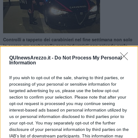
Controlli a tappeto dei carabinieri nel fine settimana non solo
in centro ma anche nelle zone industriali con aziende orafe
QUInewsArezzo.it -
Do Not Process My Personal
Information
If you wish to opt-out of the sale, sharing to third parties, or
AREZZO —
Controlli a tappeto dei carabinieri del Nucleo Operativo
processing of your personal or sensitive information for
e Radiomobile della Compagnia di Arezzo nel weekend appena
targeted advertising by us, please use the below opt-out
terminato in particolare in centro storico e nei locali della
section to confirm your selection. Please note that after your
movida. Coinvolti complessivamente 10 equipaggi che sono stati
opt-out request is processed you may continue seeing
dislocati nei punti di maggior criticità anche nelle zone industriali del
interest-based ads based on personal information utilized by
capoluogo, in particolare dove ci sono aziende orafe (negli ultimi
us or personal information disclosed to third parties prior to
tempi sempre più spesso nel mirino dei ladri).
your opt-out. You may separately opt-out of the further
disclosure of your personal information by third parties on the
Il bilancio dell'attività è di 118 tra autoveicoli e motocicli fermati,
IAB’s list of downstream participants. This information may
identificate 284 persone. Inoltre nei servizi mirati alla prevenzione