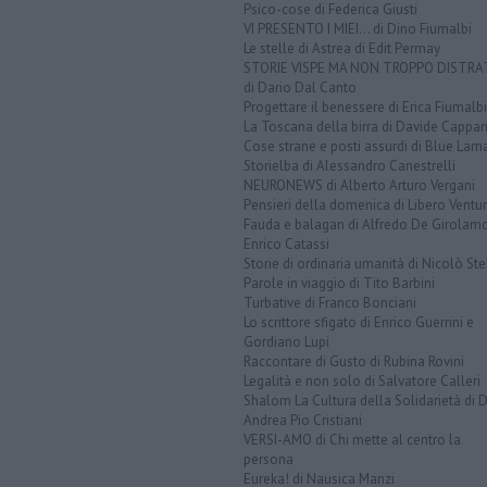
Psico-cose di Federica Giusti
VI PRESENTO I MIEI... di Dino Fiumalbi
Le stelle di Astrea di Edit Permay
STORIE VISPE MA NON TROPPO DISTR
di Dario Dal Canto
Progettare il benessere di Erica Fiumalbi
La Toscana della birra di Davide Cappan
Cose strane e posti assurdi di Blue Lam
Storielba di Alessandro Canestrelli
NEURONEWS di Alberto Arturo Vergani
Pensieri della domenica di Libero Ventur
Fauda e balagan di Alfredo De Girolam
Enrico Catassi
Storie di ordinaria umanità di Nicolò Ste
Parole in viaggio di Tito Barbini
Turbative di Franco Bonciani
Lo scrittore sfigato di Enrico Guerrini e
Gordiano Lupi
Raccontare di Gusto di Rubina Rovini
Legalità e non solo di Salvatore Calleri
Shalom La Cultura della Solidarietà di 
Andrea Pio Cristiani
VERSI-AMO di Chi mette al centro la
persona
Eureka! di Nausica Manzi