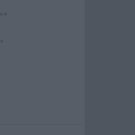
le di
zzi