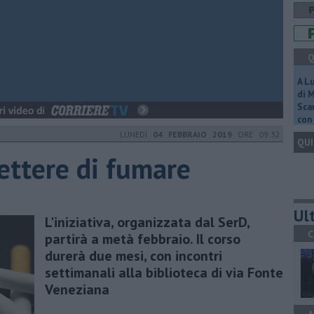
Q
A L
di 
Scar
con 
LUNEDÌ
04 FEBBRAIO 2019
ORE 09:32
QUI
ettere di fumare
Ult
L'iniziativa, organizzata dal SerD,
C
partirà a metà febbraio. Il corso
durerà due mesi, con incontri
settimanali alla biblioteca di via Fonte
Veneziana