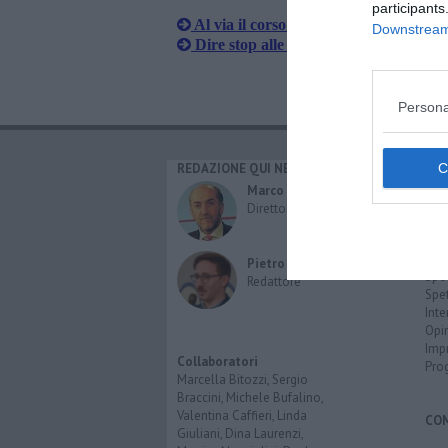
participants
Al via il corso per smettere di fumare
Downstream 
Dire stop alle sigarette
Persona
REDAZIONE QUI NEWS
CAT
Cro
Marco Migli
Poli
Direttore Responsabile
Attu
Eco
Cult
Pietro Mattonai
Spo
Redattore
Spet
Inte
Opi
Imp
Collaboratori
Pro
Marcella Bitozzi, Sergio
Braccini, Michele Bufalino,
Valentina Caffieri, Linda
CO
Giuliani, Dina Laurenzi,