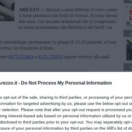
A
AREZZO —
Iniziarà a metà febbraio il corso contro
il fumo promosso dal SerD di Arezzo. Il corso durerà
due mesi, con incontri settimanali che si svolgeranno
in orario pomeridiano alla Biblioteca del SerD, via
A
n metodologie sperimentate in gruppi di 15-20 pazienti, si basa
vorisce la cessazione al fumo.
umeri
05
75/255943
o
0575
255935
oppure scrivere alla mail
A
ezzo.it -
Do Not Process My Personal Information
to opt-out of the sale, sharing to third parties, or processing of your per
oscana iscriviti alla
Newsletter QUInews - ToscanaMedia.
formation for targeted advertising by us, please use the below opt-out s
amente nella tua casella di posta.
r selection. Please note that after your opt-out request is processed y
eing interest-based ads based on personal information utilized by us or
disclosed to third parties prior to your opt-out. You may separately opt-
losure of your personal information by third parties on the IAB’s list of