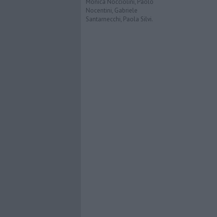
Monica Nocciolini, Paolo
Nocentini, Gabriele
Santarnecchi, Paola Silvi.