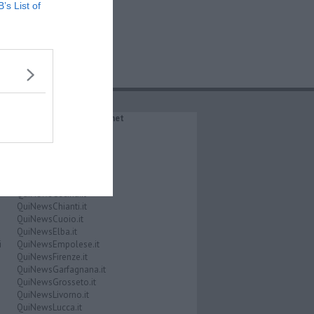
B’s List of
IL NETWORK QuiNews.net
QuiNewsAbetone.it
QuiNewsAmiata.it
QuiNewsAnimali.it
QuiNewsArezzo.it
QuiNewsCasentino.it
QuiNewsCecina.it
QuiNewsChianti.it
QuiNewsCuoio.it
QuiNewsElba.it
i
QuiNewsEmpolese.it
QuiNewsFirenze.it
QuiNewsGarfagnana.it
QuiNewsGrosseto.it
QuiNewsLivorno.it
QuiNewsLucca.it