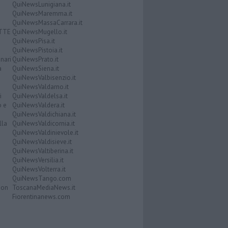
QuiNewsLunigiana.it
QuiNewsMaremma.it
QuiNewsMassaCarrara.it
ATTE
QuiNewsMugello.it
QuiNewsPisa.it
QuiNewsPistoia.it
nari
QuiNewsPrato.it
a
QuiNewsSiena.it
QuiNewsValbisenzio.it
QuiNewsValdarno.it
i
QuiNewsValdelsa.it
o e
QuiNewsValdera.it
QuiNewsValdichiana.it
lla
QuiNewsValdicornia.it
QuiNewsValdinievole.it
QuiNewsValdisieve.it
QuiNewsValtiberina.it
QuiNewsVersilia.it
QuiNewsVolterra.it
QuiNewsTango.com
Don
ToscanaMediaNews.it
Fiorentinanews.com