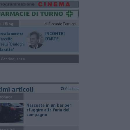
ui Blog
di Riccardo Ferrucci
INCONTRI
ucca la mostra
D'ARTE
Marcello
selli “Dialoghi
la città"
Condoglianze
imi articoli
Vedi tutti
ronaca
Nascosta in un bar per
sfuggire alla furia del
compagno