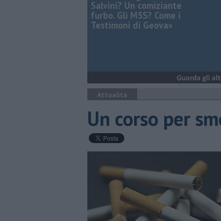
Salvini? Un comiziante
furbo. Gli M5S? Come i
Testimoni di Geova»
Attualità
Un corso per sm