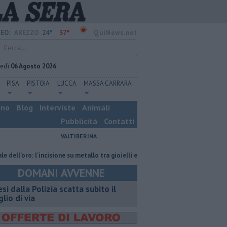
24°
37°
EO:
AREZZO
QuiNews.net
vedì
06 Agosto 2026
PISA
PISTOIA
LUCCA
MASSA CARRARA
ino
Blog
Interviste
Animali
Pubblicità
Contatti
VALTIBERINA
oro: l’incisione su metallo tra gioielli e oggetti personalizzati
Nascosta
DOMANI AVVENNE
esi dalla Polizia scatta subito il
glio di via