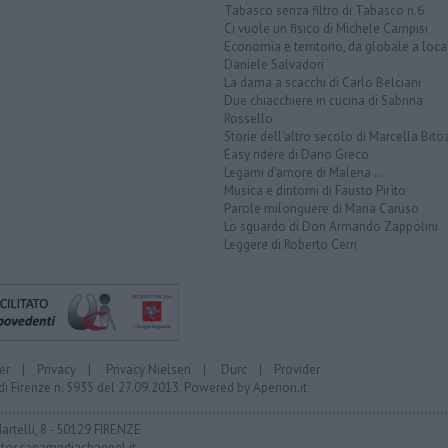
Tabasco senza filtro di Tabasco n.6
Ci vuole un fisico di Michele Campisi
Economia e territorio, da globale a loca
Daniele Salvadori
La dama a scacchi di Carlo Belciani
Due chiacchiere in cucina di Sabrina
Rossello
Storie dell'altro secolo di Marcella Bito
Easy ridere di Dario Greco
Legami d'amore di Malena ...
Musica e dintorni di Fausto Pirìto
Parole milonguere di Maria Caruso
Lo sguardo di Don Armando Zappolini
Leggere di Roberto Cerri
er
|
Privacy
|
Privacy Nielsen
|
Durc
|
Provider
di Firenze n. 5935 del 27.09.2013. Powered by
Aperion.it
Martelli, 8 - 50129 FIRENZE
toscanamediachannel.it