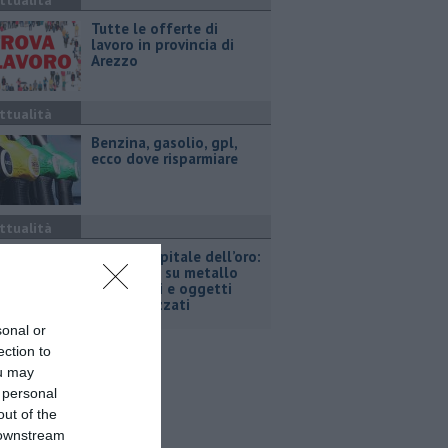
ttualità
​Tutte le offerte di
lavoro in provincia di
Arezzo
ttualità
​Benzina, gasolio, gpl,
ecco dove risparmiare
ttualità
Arezzo, capitale dell’oro:
l’incisione su metallo
tra gioielli e oggetti
personalizzati
sonal or
ection to
ou may
 personal
out of the
 downstream