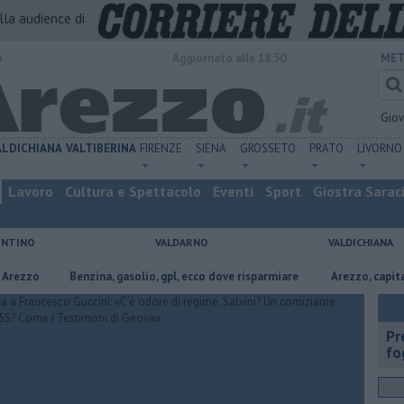
alla audience di
o
Aggiornato alle 18:50
MET
Gio
ALDICHIANA
VALTIBERINA
FIRENZE
SIENA
GROSSETO
PRATO
LIVORNO
Lavoro
Cultura e Spettacolo
Eventi
Sport
Giostra Sarac
ENTINO
VALDARNO
VALDICHIANA
​Benzina, gasolio, gpl, ecco dove risparmiare
Arezzo, capitale dell’
Pr
fo