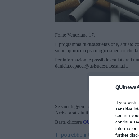
Fonte Veneziana 17.
Il programma di disassuefazione, attuato co
su un approccio psicologico-medico che fa
Per informazioni è possibile contattare i n
daniela.capacci@uslsudest.toscana.it.
QUInewsAr
If you wish 
Se vuoi leggere le notizie principali della T
sensitive in
Arriva gratis tutti i giorni alle 20:00 dirett
confirm you
Basta cliccare
QUI
continue se
information 
Ti potrebbe interessare anche:
further disc