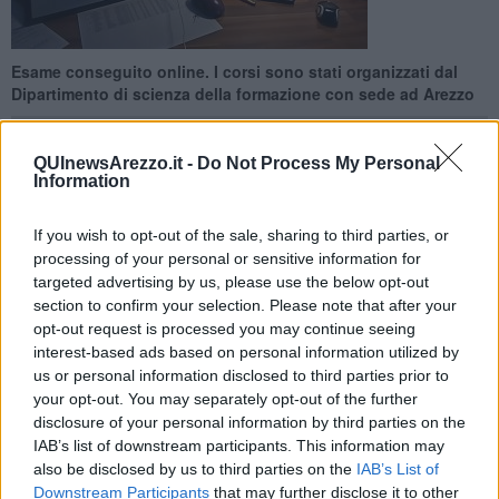
Esame conseguito online. I corsi sono stati organizzati dal
Dipartimento di scienza della formazione con sede ad Arezzo
QUInewsArezzo.it -
Do Not Process My Personal
Information
AREZZO —
Per oltre duecento insegnanti della scuola si sono
If you wish to opt-out of the sale, sharing to third parties, or
svolti nei giorni scorsi in video-conferenza e diretta streaming gli
processing of your personal or sensitive information for
esami finali del Corso per il conseguimento della specializzazione
targeted advertising by us, please use the below opt-out
per le attività didattiche di sostegno agli alunni con disabilità,
section to confirm your selection. Please note that after your
frequentato presso il Dipartimento di Scienze della formazione
opt-out request is processed you may continue seeing
dell'Università di Siena, con sede ad Arezzo.
interest-based ads based on personal information utilized by
us or personal information disclosed to third parties prior to
Sono stati 208 i candidati e le candidate, collegati da tutte le città
your opt-out. You may separately opt-out of the further
toscane, dall'Emilia Romagna, dal Lazio, dalla Campania e dalla
Sicilia, che hanno pertanto potuto, con questa modalità telematica,
disclosure of your personal information by third parties on the
concludere un percorso di formazione durato oltre un anno,
IAB’s list of downstream participants. This information may
conseguendo un titolo importante per la loro futura carriera.
also be disclosed by us to third parties on the
IAB’s List of
Downstream Participants
that may further disclose it to other