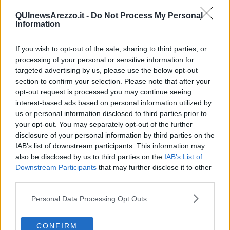
Ecco il comunicato ufficiale:
QUInewsArezzo.it -
Do Not Process My Personal
Information
"In relazione all’operazione di integrazione con il Gruppo Terra, di
cui all’accordo di sottoscrizione formalizzato in data 29 settembre
2016 e successivamente modificato in data 21 novembre 2016 ed
If you wish to opt-out of the sale, sharing to third parties, or
in data 22 dicembre 2016, e all’aumento scindibile di capitale
processing of your personal or sensitive information for
sociale a pagamento, con esclusione del diritto di opzione ai sensi
targeted advertising by us, please use the below opt-out
dell’art. 2441, quarto comma, del Codice Civile, mediante
section to confirm your selection. Please note that after your
emissione di massime n. 714.300.000 nuove azioni ordinarie, del
opt-out request is processed you may continue seeing
valore nominale di Euro 0,006 ciascuna ed aventi le stesse
interest-based ads based on personal information utilized by
caratteristiche di quelle in circolazione, godimento regolare, ad un
us or personal information disclosed to third parties prior to
prezzo unitario di emissione pari a Euro 0,020 da liberarsi mediante
your opt-out. You may separately opt-out of the further
conferimento in natura delle azioni Terra ai sensi e per gli effetti di
disclosure of your personal information by third parties on the
cui all’art. 2343-ter, del Codice Civile, deliberato dalla Società in
IAB’s list of downstream participants. This information may
data 22 dicembre u.s., CHL rende noto che in data odierna è stato
also be disclosed by us to third parties on the
IAB’s List of
stipulato l’atto di conferimento (a rogito del dott. Stefano Bigozzi,
Downstream Participants
that may further disclose it to other
No - taio in Firenze) avente ad oggetto azioni rappresentative del
third parties.
98,92 % del capitale sociale di Terra S.p.A. subordina - tamente al
rilascio delle autorizzazioni previste. Il conferimento è, infatti,
Personal Data Processing Opt Outs
sospensivamente condizionato al rilascio da parte di Consob, entro
la data del 31 gennaio 2017, del nulla-osta alla pubblicazione del
prospetto informativo relativo alla quotazione delle nuove azioni.
CONFIRM