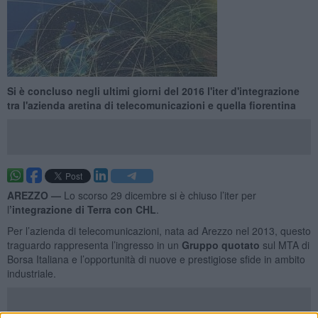
Si è concluso negli ultimi giorni del 2016 l'iter d'integrazione
tra l'azienda aretina di telecomunicazioni e quella fiorentina
AREZZO —
Lo scorso 29 dicembre si è chiuso l’iter per
l
’integrazione di Terra con CHL
.
Per l’azienda di telecomunicazioni, nata ad Arezzo nel 2013, questo
traguardo rappresenta l’ingresso in un
Gruppo quotato
sul MTA di
Borsa Italiana e l’opportunità di nuove e prestigiose sfide in ambito
industriale.