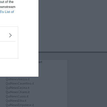
out of the
 downstream
B’s List of
IL NETWORK QuiNews.net
QuiNewsAbetone.it
QuiNewsAmiata.it
QuiNewsAnimali.it
QuiNewsArezzo.it
QuiNewsCasentino.it
QuiNewsCecina.it
QuiNewsChianti.it
QuiNewsCuoio.it
QuiNewsElba.it
QuiNewsEmpolese.it