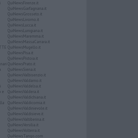
i
QuiNewsFirenze.it
QuiNewsGarfagnana.it
QuiNewsGrosseto.it
QuiNewsLivorno.it
QuiNewsLucca.it
QuiNewsLunigiana.it
QuiNewsMaremma.it
QuiNewsMassaCarrara.it
ATTE
QuiNewsMugello.it
QuiNewsPisa.it
QuiNewsPistoia.it
nari
QuiNewsPrato.it
a
QuiNewsSiena.it
QuiNewsValbisenzio.it
QuiNewsValdarno.it
i
QuiNewsValdelsa.it
o e
QuiNewsValdera.it
QuiNewsValdichiana.it
lla
QuiNewsValdicornia.it
QuiNewsValdinievole.it
QuiNewsValdisieve.it
QuiNewsValtiberina.it
QuiNewsVersilia.it
QuiNewsVolterra.it
QuiNewsTango.com