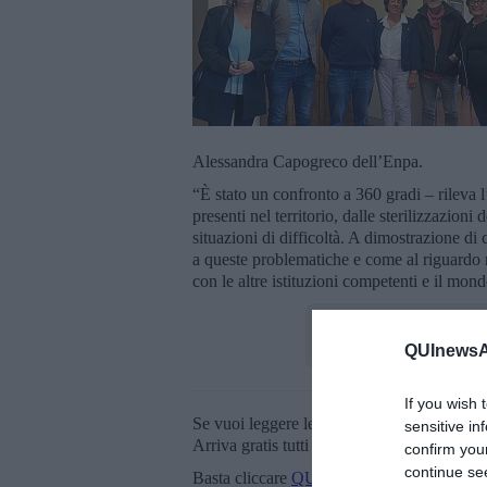
Alessandra Capogreco dell’Enpa.
“È stato un confronto a 360 gradi – rileva l
presenti nel territorio, dalle sterilizzazioni
situazioni di difficoltà. A dimostrazione 
a queste problematiche e come al riguardo n
con le altre istituzioni competenti e il mon
QUInewsAr
If you wish 
Se vuoi leggere le notizie principali della T
sensitive in
Arriva gratis tutti i giorni alle 20:00 dirett
confirm you
continue se
Basta cliccare
QUI