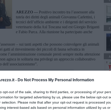
C
AREZZO —
Positivo incontro tra l’assessore alla
tutela dei diritti degli animali Giovanna Carlettini, i
tecnici dell’ufficio ambiente e i dirigenti del servizio
veterinario della Asl Toscana sud est Giorgio Briganti
C
e Fabio Parca. Alla riunione ha partecipato anche
’assessore – sui tanti aspetti che possono coinvolgere gli animali
 dei gatti al rinvenimento dei piccoli di fauna selvatica in
di come l’amministrazione comunale presti sempre molta attenzione
A
on agisca in solitaria ma privilegi un approccio collaborativo
do dell’associazionismo”.
ezzo.it -
Do Not Process My Personal Information
to opt-out of the sale, sharing to third parties, or processing of your per
oscana iscriviti alla
Newsletter QUInews - ToscanaMedia.
formation for targeted advertising by us, please use the below opt-out s
amente nella tua casella di posta.
r selection. Please note that after your opt-out request is processed y
eing interest-based ads based on personal information utilized by us or