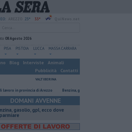
23°
33°
EO:
AREZZO
QuiNews.net
ato
08 Agosto 2026
PISA
PISTOIA
LUCCA
MASSA CARRARA
ino
Blog
Interviste
Animali
Pubblicità
Contatti
VALTIBERINA
o in provincia di Arezzo
​Benzina, gasolio, gpl, ecco dove risparmiare
DOMANI AVVENNE
enzina, gasolio, gpl, ecco dove
sparmiare