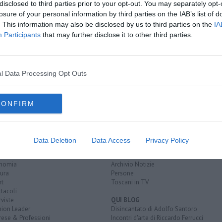
disclosed to third parties prior to your opt-out. You may separately opt-
losure of your personal information by third parties on the IAB’s list of
. This information may also be disclosed by us to third parties on the
IA
 a Tortaia
Participants
that may further disclose it to other third parties.
cio
enpa
l Data Processing Opt Outs
CONFIRM
EGORIE
RUBRICHE
naca
Le notizie di oggi
Data Deletion
Data Access
Privacy Policy
tica
Più Letti della settimana
alità
Più Letti del mese
nomia
Archivio Notizie
ura
Persone
rt
Toscani in TV
tacoli
rviste
QUI BLOG
nion Leader
Disincantato di Adolfo Santoro
rese & Professioni
Incontri d'arte di Riccardo Ferrucci