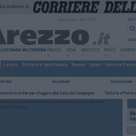
alla audience di
o
Aggiornato alle 09:15
MET
Sab
ALDICHIANA
VALTIBERINA
FIRENZE
SIENA
GROSSETO
PRATO
LIVORNO
Lavoro
Cultura e Spettacolo
Eventi
Sport
Giostra Sarac
ENTINO
VALDARNO
VALDICHIANA
in un bar per sfuggire alla furia del compagno
​Tutte le offerte di lavor
​B
ri