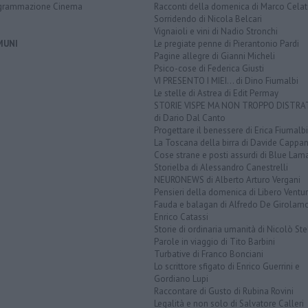
grammazione Cinema
Racconti della domenica di Marco Celat
Sorridendo di Nicola Belcari
Vignaioli e vini di Nadio Stronchi
MUNI
Le pregiate penne di Pierantonio Pardi
Pagine allegre di Gianni Micheli
Psico-cose di Federica Giusti
VI PRESENTO I MIEI... di Dino Fiumalbi
Le stelle di Astrea di Edit Permay
STORIE VISPE MA NON TROPPO DISTR
di Dario Dal Canto
Progettare il benessere di Erica Fiumalbi
La Toscana della birra di Davide Cappan
Cose strane e posti assurdi di Blue Lam
Storielba di Alessandro Canestrelli
NEURONEWS di Alberto Arturo Vergani
Pensieri della domenica di Libero Ventur
Fauda e balagan di Alfredo De Girolam
Enrico Catassi
Storie di ordinaria umanità di Nicolò Ste
Parole in viaggio di Tito Barbini
Turbative di Franco Bonciani
Lo scrittore sfigato di Enrico Guerrini e
Gordiano Lupi
Raccontare di Gusto di Rubina Rovini
Legalità e non solo di Salvatore Calleri