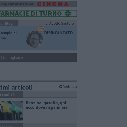
ui Blog
di Adolfo Santoro
DISINCANTATO
esempio di
ismo
Condoglianze
imi articoli
Vedi tutti
ttualità
​Benzina, gasolio, gpl,
ecco dove risparmiare