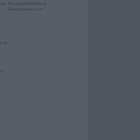
Don
ToscanaMediaNews.it
Fiorentinanews.com
le di
zzi