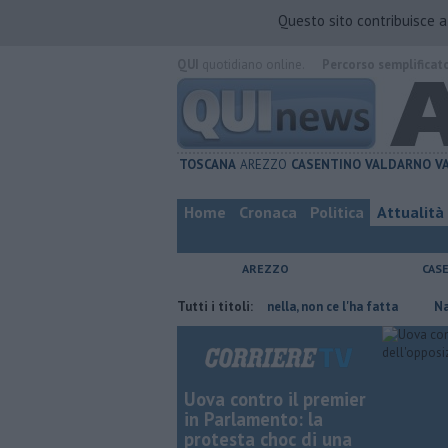
Questo sito contribuisce 
QUI
quotidiano online.
Percorso semplificat
TOSCANA
AREZZO
CASENTINO
VALDARNO
V
Home
Cronaca
Politica
Attualità
AREZZO
CAS
e risparmiare
Contagiata da legionella, non ce l'ha fatta
Tutti i titoli:
Nascosta 
Uova contro il premier
in Parlamento: la
protesta choc di una