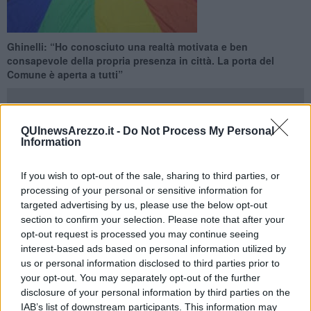
Ghinelli: “Ho conosciuto una realtà motivata e ben
consapevole della propria presenza in città. La porta del
Comune è aperta a tutti”
QUInewsArezzo.it -
Do Not Process My Personal
Information
AREZZO —
“Un incontro cordiale”. Così il
sindaco
Ghinelli
ha
commentato l'appuntamento con le
famiglie arcobaleno
tenutosi
If you wish to opt-out of the sale, sharing to third parties, or
questa mattina a Palazzo Cavallo.
processing of your personal or sensitive information for
targeted advertising by us, please use the below opt-out
Nella sala della giunta una delegazione di coppie
section to confirm your selection. Please note that after your
gay,
accompagnate dai propri bambini,
si sono intrattenute con il
opt-out request is processed you may continue seeing
primo cittadino, discorrendo con lui di
riconoscimento di diritti e
interest-based ads based on personal information utilized by
tutela dei minori
.
us or personal information disclosed to third parties prior to
your opt-out. You may separately opt-out of the further
disclosure of your personal information by third parties on the
IAB’s list of downstream participants. This information may