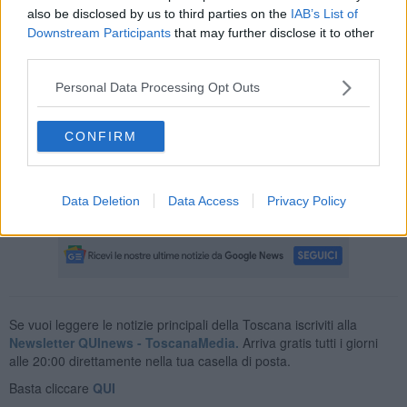
“Ho conosciuto una realtà motivata e ben consapevole della propria
also be disclosed by us to third parties on the
IAB’s List of
presenza in città – ha dichiarato il sindaco Alessandro
Ghinelli
–.
Downstream Participants
that may further disclose it to other
Quello che è emerso è che il nostro territorio, la nostra società
third parties.
civile, accetta senza particolari atteggiamenti di discriminazione la
loro realtà di coppia e di genitori. Ho percepito prima di tutto la
Personal Data Processing Opt Outs
ferma determinazione al pieno riconoscimento del ruolo genitoriale,
la loro certezza di poter svolgere al meglio il compito di educatori
nei confronti dei propri figli. E proprio i figli, il rispetto dei diritti
CONFIRM
dell'infanzia, l'attenzione alla sensibilità dei bambini sono stati al
centro del nostro dialogo. A questi ultimi innanzitutto deve mirare
l'impegno di tutti per una crescita corretta. La porta del Comune è
Data Deletion
Data Access
Privacy Policy
aperta a tutti”.
Se vuoi leggere le notizie principali della Toscana iscriviti alla
Newsletter QUInews - ToscanaMedia.
Arriva gratis tutti i giorni
alle 20:00 direttamente nella tua casella di posta.
Basta cliccare
QUI