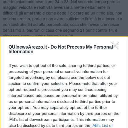
quarto chiudendo avanti per 24 a 23. Nel secondo tempo però la
maggior velocità e reattività avversaria mette nettamente in
difficoltà gli amaranto e come detto il giocare ad un ritmo alto, non
nel dna aretino, porta a non avere sufficiente fluidità in attacco e a
non costruire tiri ad alta percentuale, cosa che invece che riesce
benissimo ai padroni di casa che segnano 21 punti contro 14, e
chiudono avanti il primo tempo 44 a 38.
QUInewsArezzo.it -
Do Not Process My Personal
Information
Al rientro dagli spogliatoi la musica non cambia e dopo 5 minuti di
If you wish to opt-out of the sale, sharing to third parties, or
gioco l’Amen tocca il massimo svantaggio a -13, sul 53 a 40, e le
processing of your personal or sensitive information for
sorti del match sembrano segnate con l'inerzia totale da parte del
targeted advertising by us, please use the below opt-out
Carrara. La panchina aretina chiama il passaggio alla difesa a zona
section to confirm your selection. Please note that after your
2/3 che ha il merito di abbassare i ritmi della partita e portarla sui
livelli più congeniali alla SBA. Il quintetto di coach Pacini inizia man
opt-out request is processed you may continue seeing
mano a rosicchiare punti e chiudendo il terzo quarto sotto 56- 49
interest-based ads based on personal information utilized by
ma con la sensazione che qualcosa in campo sia cambiato. Nell'
us or personal information disclosed to third parties prior to
ultimo periodo la sensazione diviene realtà e punto dopo punto
your opt-out. You may separately opt-out of the further
l’Amen si trova a -1 sul 58-57 quando mancano 5 minuti al termine
disclosure of your personal information by third parties on the
e qui però una bomba avversaria ricaccia Arezzo sotto di 4 punti e
IAB’s list of downstream participants. This information may
restituisce fiducia e certezze a Carrara e contestualmente taglia le
also be disclosed by us to third parties on the
IAB’s List of