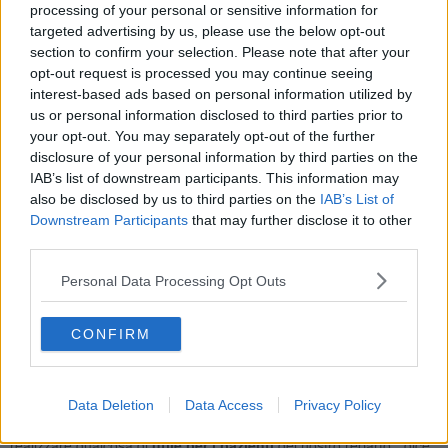
processing of your personal or sensitive information for
strumentale dell’Uoc di Oncologia Medica. A donarlo sono stati
targeted advertising by us, please use the below opt-out
Maria Caneschi
,
Francesco Caneschi
e
Diego Fortini
, i nipoti di
section to confirm your selection. Please note that after your
Elisabetta Fortini
, per diversi anni paziente del reparto e
scomparsa alcuni mesi fa.
opt-out request is processed you may continue seeing
interest-based ads based on personal information utilized by
us or personal information disclosed to third parties prior to
your opt-out. You may separately opt-out of the further
disclosure of your personal information by third parties on the
La strumentazione è stata installata all’interno dell’
ambulatorio
IAB’s list of downstream participants. This information may
prelievi
, al piano terra della palazzina che ospita la struttura di
also be disclosed by us to third parties on the
IAB’s List of
Oncologia. Supporterà il personale infermieristico e medico durante
Downstream Participants
that may further disclose it to other
l’assistenza ai pazienti che si sottopongono a terapia.
third parties.
"La strumentazione ci permette di
monitorare i parametri vitali
dei
nostri pazienti durante la somministrazione di infusioni e terapie nel
Personal Data Processing Opt Outs
nostro ambulatorio – spiega
Paola Belardi
, coordinatrice
infermieristica dell’Oncologia medica –. Il monitor è in grado di
rilevare in tempo reale, e nello stesso istante, i dati relativi a
CONFIRM
pressione arteriosa, saturazione e frequenza cardiaca in modo da
intervenire rapidamente in caso di necessità".
"Ringrazio i nipoti della signora Elisabetta Fortini che hanno
Data Deletion
Data Access
Privacy Policy
raccolto il testimone e realizzato il desiderio espresso dalla zia di
realizzare qualcosa di
utile per i pazienti
del nostro reparto", dice