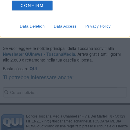
CONFIRM
Data Deletion
Data Access
Privacy Policy
Se vuoi leggere le notizie principali della Toscana iscriviti alla
Newsletter QUInews - ToscanaMedia.
Arriva gratis tutti i giorni
alle 20:00 direttamente nella tua casella di posta.
Basta cliccare
QUI
Ti potrebbe interessare anche:
Editore Toscana Media Channel srl - Via Dei Martelli, 8 - 50129
FIRENZE - info@toscanamediachannel.it. TOSCANA MEDIA
NEWS quotidiano on line registrato presso il Tribunale di Firenze