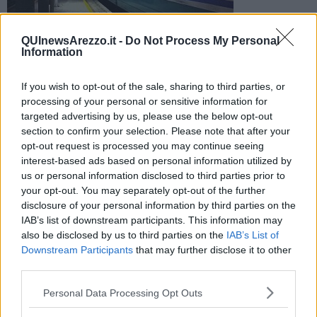
QUInewsArezzo.it -
Do Not Process My Personal
Information
E' accaduto nella nottata nei pressi della stazione di Arezzo,
poco dopo l'una di notte, quando un uomo è stato investito
If you wish to opt-out of the sale, sharing to third parties, or
da un City Night
processing of your personal or sensitive information for
targeted advertising by us, please use the below opt-out
section to confirm your selection. Please note that after your
opt-out request is processed you may continue seeing
interest-based ads based on personal information utilized by
us or personal information disclosed to third parties prior to
AREZZO —
Un aretino 40enne è morto stanotte alla Stazione di
your opt-out. You may separately opt-out of the further
Arezzo, travolto da un City Night diretto a Bolzano, l'ultimo treno
disclosure of your personal information by third parties on the
veloce in transito, che allo scalo non si doveva fermare. Secondo le
prime ricostruzioni si tratterebbe di un suicidio, addosso aveva delle
IAB’s list of downstream participants. This information may
lettere: messaggi nei quali spiega il disperato gesto. Inoltre, alcuni
also be disclosed by us to third parties on the
IAB’s List of
testimoni hanno detto di aver visto l'uomo nella zona della stazione
Downstream Participants
that may further disclose it to other
fin dal pomeriggio. I macchinisti lo avrebbero visto sbucare dal
third parties.
parcheggio dei ferrovieri sul lato sud della stazione di Arezzo, e
lanciarsi verso il convoglio, La morte è stata immediata. Rilievi
Personal Data Processing Opt Outs
eseguiti dalla Polizia Ferroviaria. Sul posto il 118 e i Vigili del fuoco.