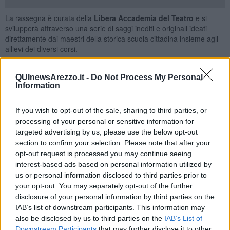
La rassegna è curata della
Libera Accademia del Teatro
e si
svilupperà attraverso una serie di saggi inediti e originali ideati
direttamente dai maestri della storica scuola cittadina insieme agli
allievi dei diversi corsi.
Il programma di “Live” del
20 giugno
vedrà uno dei gruppi più
esperti della Libera Accademia del Teatro, gli
Ostinatissimi
del
QUInewsArezzo.it -
Do Not Process My Personal
maestro Andrea Biagiotti,
proporre lo spettacolo “RSA” in doppia
Information
replica alle 18 e alle 21 con una parodia delle vicende di una
residenza per artisti
tra gag, battute e riflessioni interiori.
If you wish to opt-out of the sale, sharing to third parties, or
Un altro gruppo di adulti sarà impegnato
alle 21 di mercoledì 23
processing of your personal or sensitive information for
giugno
nel saggio di teatro dell’assurdo “
Il bandolo della
targeted advertising by us, please use the below opt-out
matassa
” che, nato dalla
regia di Uberto Kovacevich
, è
section to confirm your selection. Please note that after your
strutturato come un contenitore di varie situazioni e di argomenti
opt-out request is processed you may continue seeing
brillanti che intrecciano serietà e divertimento.
interest-based ads based on personal information utilized by
us or personal information disclosed to third parties prior to
Due spettacoli vedranno alternarsi sul palco i più
giovani attori
your opt-out. You may separately opt-out of the further
delle scuole medie che si metteranno alla prova alle 21 di
lunedì
21 giugno
in “
Fantasmi in adozione
” con la
regia di Ilaria Violin
disclosure of your personal information by third parties on the
e
sabato 26 giugno
alle 18 e alle 21.00 con “
Assassinio
IAB’s list of downstream participants. This information may
misterioso
” con la r
egia di Amina Kovacevich
, due gialli
also be disclosed by us to third parties on the
IAB’s List of
incalzanti e ricchi di colpi di scena realizzati da ragazzi che hanno
Downstream Participants
that may further disclose it to other