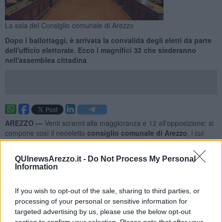
La sala del Consiglio comunale di Arezzo
Dopo i ballottaggi, è arrivata la convalida degli eletti da parte
dell'ufficio elettorale. Ecco i magnifici 32 che siederanno
nell'assemblea cittadina
AREZZO —
Venti scranni alla maggioranza e 12 all'opposizione: si
compone così il neoeletto
consiglio comunale di Arezzo
, i cui
nomi sono stati ieri ufficializzati con la convalida degli eletti da
parte dell'ufficio centrale elettorale.
QUInewsArezzo.it -
Do Not Process My Personal
Information
Col ballottaggio il sindaco eletto, si sa, è
Marcello Comanducci
che coi suoi 22.698 voti ha battuto Vincenzo Ceccarelli (18.017
voti)
.
If you wish to opt-out of the sale, sharing to third parties, or
processing of your personal or sensitive information for
targeted advertising by us, please use the below opt-out
section to confirm your selection. Please note that after your