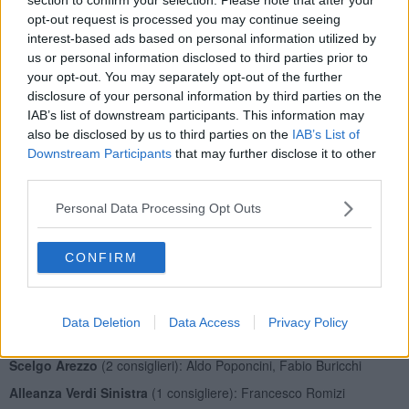
E mentre cresce l'attesa per i componenti della nuova giunta, c'era
opt-out request is processed you may continue seeing
però da definire ufficialmente l'assemblea cittadina. E ora eccoli
interest-based ads based on personal information utilized by
qui, i magnifici
32
che entro fine Giugno siederanno per la prima
us or personal information disclosed to third parties prior to
volta nella sala consiliare del Palazzo dei Priori.
your opt-out. You may separately opt-out of the further
disclosure of your personal information by third parties on the
Fratelli d'Italia
(8 consiglieri): Francesca Lucherini, Renato
IAB’s list of downstream participants. This information may
Viscovo, Francesco Lucacci, Alberto Merelli, Luca Stella, Gianmaria
also be disclosed by us to third parties on the
IAB’s List of
Scortecci, Alessio Mattesini, Francesco Palazzini
Downstream Participants
that may further disclose it to other
Fare Comanducci Sindaco
(7 consiglieri): Gianfrancesco
third parties.
Gamurrini, Sandro Sarri, Angiolino Piomboni, Francesco Franco,
Virginia Lunardi, Piero Melani Graverini, Federico Vestri
Personal Data Processing Opt Outs
Forza Italia
(3 consiglieri): Lucia Tanti, Federico Scapecchi,
Rasel
Ahmed
CONFIRM
Lega
(2 consiglieri): Federico Rossi, Francesco Campa
Partito Democratico
(6 consiglieri): Alessandro Caneschi,
Francesca Arcangioli, Andrea Gallorini, Lucia De Robertis,
Data Deletion
Data Access
Privacy Policy
Valentina Vaccari, Donato Caporali
Scelgo Arezzo
(2 consiglieri): Aldo Poponcini, Fabio Buricchi
Alleanza Verdi Sinistra
(1 consigliere): Francesco Romizi