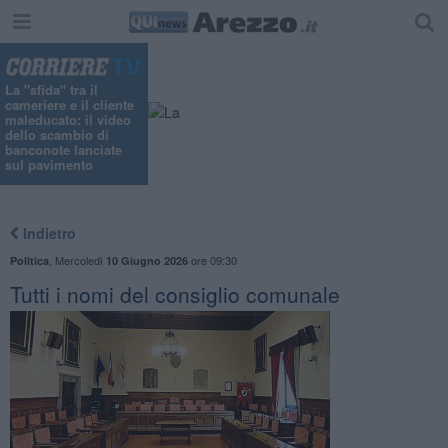
La "sfida" tra il
cameriere e il cliente
maleducato: il video
dello scambio di
banconote lanciate
sul pavimento
Indietro
,
Mercoledì
ore 09:30
Politica
10 Giugno 2026
Tutti i nomi del consiglio comunale