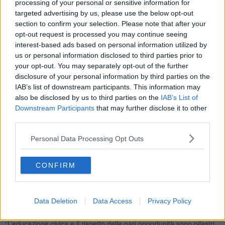
premiazione.
processing of your personal or sensitive information for
targeted advertising by us, please use the below opt-out
Il concorso ha invitato gli studenti a confrontarsi con i principi
section to confirm your selection. Please note that after your
fondamentali della Carta costituzionale, con un focus particolare
opt-out request is processed you may continue seeing
sugli articoli che richiamano, in modo diretto o implicito, il tema
interest-based ads based on personal information utilized by
dell’equità. Le classi partecipanti si sono impegnate a realizzare un
us or personal information disclosed to third parties prior to
elaborato collettivo – artistico o multimediale – a partire da un
your opt-out. You may separately opt-out of the further
articolo, comma o spunto scelto all’interno della Costituzione, per
disclosure of your personal information by third parties on the
evidenziare aspetti delle pari opportunità ritenuti significativi oppure
per denunciare stereotipi e pregiudizi ancora diffusi nella società.
IAB’s list of downstream participants. This information may
also be disclosed by us to third parties on the
IAB’s List of
Downstream Participants
that may further disclose it to other
third parties.
Due le categorie previste: Opere artistiche, realizzabili con qualsiasi
Personal Data Processing Opt Outs
tecnica grafica o manipolativa.
Opere multimediali, come video o audio della durata massima di 3
CONFIRM
minuti, realizzati con materiali originali o contenuti a licenza libera. I
due premi da 1.000 euro ciascuno – uno per ciascuna categoria –
da destinare all’acquisto di libri o materiali didattici, sono andati alla
classe 2° C dell’Istituto Comprensivo IV Novembre e alla classe 3°
Data Deletion
Data Access
Privacy Policy
A dell’Istituto Comprensivo Vasari.
“L’educazione civica e il rispetto delle pari opportunità sono pilastri