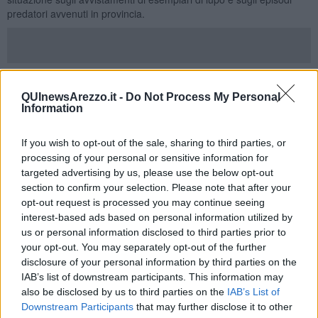
predatori avvenuti in provincia.
Per quanto riguarda il territorio provinciale, sulla base delle
segnalazioni raccolte, i referenti della Regione Toscana hanno
QUInewsArezzo.it -
Do Not Process My Personal
stimato la presenza di un sensibile numero di branchi di lupi,
Information
numero che dovrà essere oggetto di aggiornati accertamenti.
Sono state, poi, illustrate nel dettaglio le diverse attività messe in
If you wish to opt-out of the sale, sharing to third parties, or
campo dalla cosiddetta Task force lupo della Regione Toscana che,
processing of your personal or sensitive information for
oltre a monitorare gli avvistamenti degli esemplari, fornisce
targeted advertising by us, please use the below opt-out
informazioni agli allevatori sulle possibili azioni per prevenire gli
section to confirm your selection. Please note that after your
attacchi dei lupi alle greggi, come recinzioni elettrificate e l’uso di
opt-out request is processed you may continue seeing
cani da guardiania, sulla possibilità di richiedere gratuitamente lo
interest-based ads based on personal information utilized by
smaltimento di eventuali carcasse in caso di attacco predatorio e, in
us or personal information disclosed to third parties prior to
generale, sugli indennizzi disponibili.
your opt-out. You may separately opt-out of the further
Il servizio veterinario dell’Azienda USL Toscana Sud Est, invece, ha
disclosure of your personal information by third parties on the
sottolineato come in provincia di Arezzo il maggior numero di
IAB’s list of downstream participants. This information may
denunce di aggressioni provenga dalla Valle dell’Ascione e dal
also be disclosed by us to third parties on the
IAB’s List of
Valdarno, evidenziando, tuttavia, come esista anche un fenomeno
Downstream Participants
that may further disclose it to other