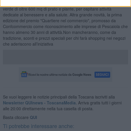
poi “Pescaiola Green”: Largo I Maggio si trasformerà in un’isola
verde di oltre 600 mq di prato e piante, per ospitare attività
dedicate al benessere e alla salute. Altra grande novità, la prima
edizione del premio "Quartiere nel commercio", promosso da
Confcommercio come riconoscimento alle imprese di Pescaiola che
hanno almeno 30 anni di attività.Non mancheranno, come da
tradizione, sconti e prezzi speciali per chi farà shopping nei negozi
che aderiscono all’iniziativa
Se vuoi leggere le notizie principali della Toscana iscriviti alla
Newsletter QUInews - ToscanaMedia.
Arriva gratis tutti i giorni
alle 20:00 direttamente nella tua casella di posta.
Basta cliccare
QUI
Ti potrebbe interessare anche: