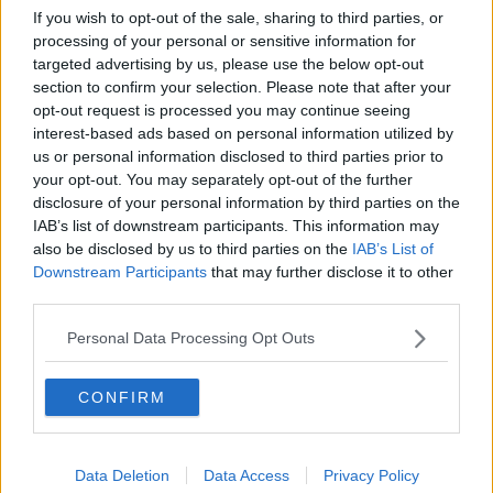
If you wish to opt-out of the sale, sharing to third parties, or
quest'anno la manifestazione, promossa da Confcommercio con il
patrocinio di Comune e Camera di Commercio di Arezzo e il
processing of your personal or sensitive information for
contributo di Estra, GP Motors, PM Allarmi e Numero Uno
targeted advertising by us, please use the below opt-out
Informatica, tornerà ad animare il quartiere
sabato 10 giugno
section to confirm your selection. Please note that after your
2017
, dalle ore 17 all’1 di notte. Gli organizzatori stanno mettendo
opt-out request is processed you may continue seeing
a punto gli ultimi dettagli della serata, che offrirà come sempre
interest-based ads based on personal information utilized by
tanto divertimento per tutti. Gastronomia, musica, animazioni per i
us or personal information disclosed to third parties prior to
più piccoli, esibizioni sportive, sfilate di moda e molto altro ancora:
your opt-out. You may separately opt-out of the further
è così che i commercianti del “rione” attraversato da via Alessandro
disclosure of your personal information by third parties on the
dal Borro, via Benedetto Croce e Largo I Maggio omaggeranno i
IAB’s list of downstream participants. This information may
loro clienti, coinvolgendo anche il resto della città con una serata
also be disclosed by us to third parties on the
IAB’s List of
all’insegna del divertimento che anticipa l’arrivo
Downstream Participants
that may further disclose it to other
dell’estate.L’entusiasmo è palpabile tra i commercianti di Pescaiola,
third parties.
assoluti protagonisti dell’iniziativa: bar, ristoranti, pizzerie al taglio,
gastronomie, macellerie, gelaterie, negozi di abbigliamento e
Personal Data Processing Opt Outs
calzature, cartolerie, tappezzieri sono pronti ad aprire le loro attività
e a dar vita a mini eventi che coinvolgeranno live band, dj, modelle
e ovviamente gli abitanti della zona, da sempre mossi dall’orgoglio
CONFIRM
di sentirsi “pescaiolini”. Tra le novità di quest’anno si annovera la
“passeggiata della salute”, ideata per promuovere un corretto stile
di vita: partenza alle ore 17 davanti alla farmacia della zona per
Data Deletion
Data Access
Privacy Policy
raggiungere la Fortezza Medicea e fare ritorno a Pescaiola. Ci sarà