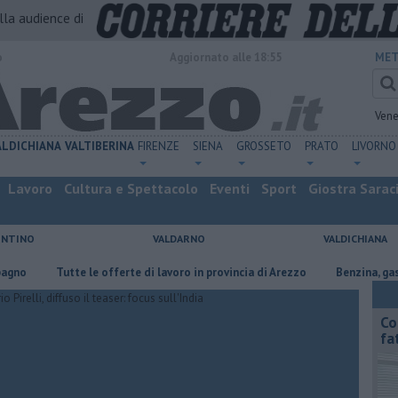
alla audience di
o
Aggiornato alle 18:55
MET
Vene
ALDICHIANA
VALTIBERINA
FIRENZE
SIENA
GROSSETO
PRATO
LIVORNO
Lavoro
Cultura e Spettacolo
Eventi
Sport
Giostra Sarac
ENTINO
VALDARNO
VALDICHIANA
​Tutte le offerte di lavoro in provincia di Arezzo
​Benzina, gasolio, gpl
Co
fa