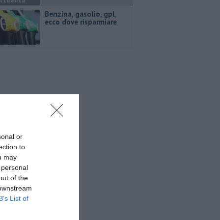
ttualità
​Benzina, gasolio, gpl,
ecco dove risparmiare
sonal or
ection to
ou may
 personal
out of the
 downstream
B’s List of