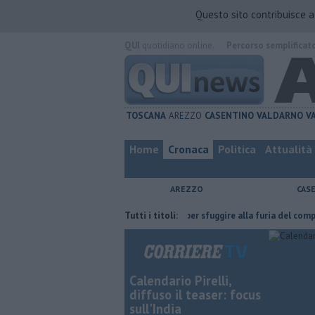
Questo sito contribuisce 
QUI
quotidiano online.
Percorso semplificat
TOSCANA
AREZZO
CASENTINO
VALDARNO
V
Home
Cronaca
Politica
Attualità
AREZZO
CAS
 l'ha fatta
Nascosta in un bar per sfuggire alla furia del compagno
Tutti i titoli:
Calendario Pirelli,
diffuso il teaser: focus
sull'India