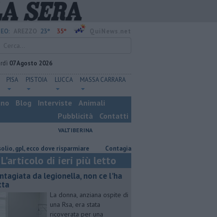
23°
35°
EO:
AREZZO
QuiNews.net
rdì
07 Agosto 2026
PISA
PISTOIA
LUCCA
MASSA CARRARA
ino
Blog
Interviste
Animali
Pubblicità
Contatti
VALTIBERINA
, ecco dove risparmiare
Contagiata da legionella, non ce l'ha fatta
L'articolo di ieri più letto
ntagiata da legionella, non ce l'ha
tta
La donna, anziana ospite di
una Rsa, era stata
ricoverata per una