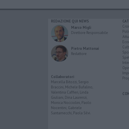
REDAZIONE QUI NEWS
CAT
Cro
Marco Migli
Poli
Direttore Responsabile
Attu
Eco
Cult
Pietro Mattonai
Spo
Redattore
Spet
Inte
Opi
Imp
Collaboratori
Pro
Marcella Bitozzi, Sergio
Braccini, Michele Bufalino,
Valentina Caffieri, Linda
CO
Giuliani, Dina Laurenzi,
Monica Nocciolini, Paolo
Nocentini, Gabriele
Santarnecchi, Paola Silvi.