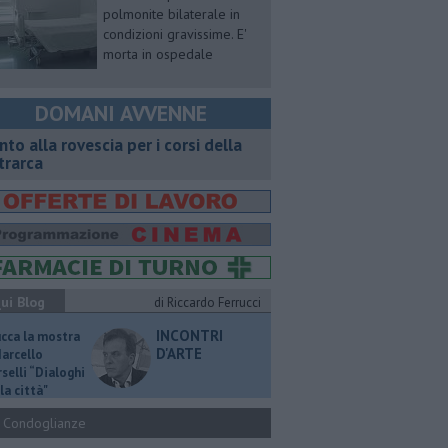
polmonite bilaterale in
condizioni gravissime. E'
morta in ospedale
DOMANI AVVENNE
onto alla rovescia per i corsi della
trarca
ui Blog
di Riccardo Ferrucci
INCONTRI
ucca la mostra
D'ARTE
Marcello
selli “Dialoghi
la città"
Condoglianze