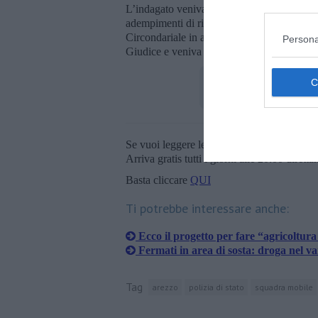
L’indagato veniva accompagnato presso gli 
adempimenti di rito, su disposizione dell’A
Circondariale in attesa della convalida dell
Persona
Giudice e veniva confermata la misura della
Se vuoi leggere le notizie principali della T
Arriva gratis tutti i giorni alle 20:00 dirett
Basta cliccare
QUI
Ti potrebbe interessare anche:
Ecco il progetto per fare “agricoltura
Fermati in area di sosta: droga nel v
Tag
arezzo
polizia di stato
squadra mobile