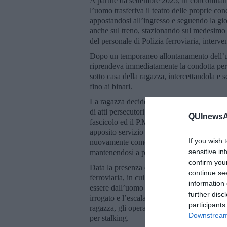
A partire da settembre 2025, in concomitanza
l’uomo trasferiva il teatro delle proprie co
appostandosi all’ingresso e seguendo la giov
anche sul treno, stazionando sul medesimo v
del personale di Polizia ferroviaria, interve
Dopo un temporaneo allontanamento dell’uomo
riprendeva immediatamente la condotta pers
sotto casa della ragazza, intercettandola e 
fino ai binari.
La ragazza decideva così di presentare for
di atti persecutori. Gli agenti della Squadra
QUInewsAr
fascicolo ed il P.M. di turno presso la Pr
apposito servizio di osservazione ed il gi
If you wish 
nuovamente come l’indagato, dopo aver inter
sensitive in
mantenendosi a pochi metri di distanza da le
confirm you
Data la presenza di immagini riprese dal si
continue se
ferroviaria, in cui venivano immortalate co
information 
essere dall’uomo nei confronti della giov
further disc
irrogato e l’escalation delle condotte persec
participants
ragazza, gli operatori della Squadra Mobile
Downstream 
per stalking.