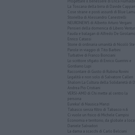
Progettare il benessere di Erica Fiumalbi
La Toscana della birra di Davide Cappan
Cose strane e posti assurdi di Blue Lam
Storielba di Alessandro Canestrelli
NEURONEWS di Alberto Arturo Vergani
Pensieri della domenica di Libero Ventur
Fauda e balagan di Alfredo De Girolam
Enrico Catassi
Storie di ordinaria umanità di Nicolò Ste
Parole in viaggio di Tito Barbini
Turbative di Franco Bonciani
Lo scrittore sfigato di Enrico Guerrini e
Gordiano Lupi
Raccontare di Gusto di Rubina Rovini
Legalità e non solo di Salvatore Calleri
Shalom La Cultura della Solidarietà di 
Andrea Pio Cristiani
VERSI-AMO di Chi mette al centro la
persona
Eureka! di Nausica Manzi
Tabasco senza filtro di Tabasco n.6
Ci vuole un fisico di Michele Campisi
Economia e territorio, da globale a loca
Daniele Salvadori
La dama a scacchi di Carlo Belciani