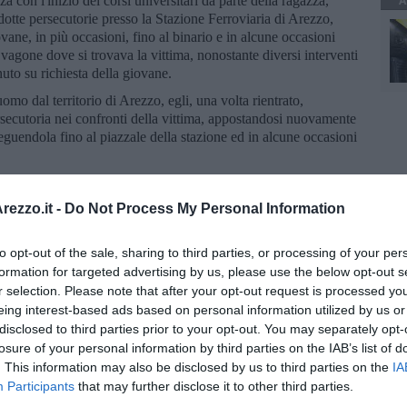
A
 con l'inizio dei corsi universitari da parte della ragazza,
ndotte persecutorie presso la Stazione Ferroviaria di Arezzo,
ane, in più occasioni, fino al binario e in alcune occasioni
agone dove si trovava la vittima, nonostante diversi interventi
nuto su richiesta della giovane.
 dal territorio di Arezzo, egli, una volta rientrato,
ecutoria nei confronti della vittima, appostandosi nuovamente
seguendola fino al piazzale della stazione ed in alcune occasioni
male denuncia-querela presso la Questura di Arezzo per il reato
 Mobile, pertanto, dopo essersi coordinati con il P.M. titolare del
ezzo.it -
Do Not Process My Personal Information
ocura della Repubblica di Arezzo, predisponevano quindi un
orno successivo alla denuncia, martedì 12 maggio, appuravano
to opt-out of the sale, sharing to third parties, or processing of your per
cettato la giovane sotto casa, iniziasse poi a pedinarla,
formation for targeted advertising by us, please use the below opt-out s
i fino all’arrivo in stazione.
r selection. Please note that after your opt-out request is processed y
stema di videosorveglianza cittadino e da quello della stazione
eing interest-based ads based on personal information utilized by us or
n chiarezza le diverse fasi dell’ennesimo pedinamento posto in
disclosed to third parties prior to your opt-out. You may separately opt-
ane, considerata la violazione dell’ammonimento precedentemente
losure of your personal information by third parties on the IAB’s list of
utorie e moleste, poste in essere dal soggetto nei confronti della
. This information may also be disclosed by us to third parties on the
IA
 provvedevano a trarre in arresto l’uomo, in flagranza di reato,
Participants
that may further disclose it to other third parties.