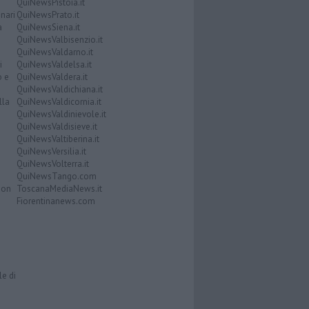
QuiNewsPistoia.it
nari
QuiNewsPrato.it
a
QuiNewsSiena.it
QuiNewsValbisenzio.it
QuiNewsValdarno.it
i
QuiNewsValdelsa.it
o e
QuiNewsValdera.it
QuiNewsValdichiana.it
lla
QuiNewsValdicornia.it
QuiNewsValdinievole.it
QuiNewsValdisieve.it
QuiNewsValtiberina.it
QuiNewsVersilia.it
QuiNewsVolterra.it
QuiNewsTango.com
Don
ToscanaMediaNews.it
Fiorentinanews.com
le di