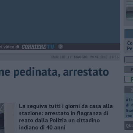
​C
Pe
MARTEDÌ
19 MAGGIO 2026
ORE 14:23
e pedinata, arrestato
Q
A L
La seguiva tutti i giorni da casa alla
di 
Scar
stazione: arrestato in flagranza di
con 
reato dalla Polizia un cittadino
QUI
indiano di 40 anni