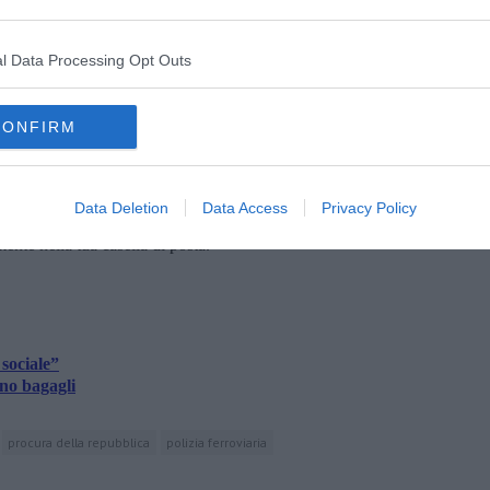
Uffici della Questura di Arezzo dove, una volta terminati gli
utorità Giudiziaria, veniva associato presso la locale Casa
’arresto. Nei giorni successivi l’arresto veniva convalidato dal
l Data Processing Opt Outs
 custodia cautelare in carcere.
CONFIRM
Data Deletion
Data Access
Privacy Policy
oscana iscriviti alla
Newsletter QUInews - ToscanaMedia.
amente nella tua casella di posta.
 sociale”
ano bagagli
procura della repubblica
polizia ferroviaria