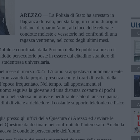
AREZZO —
La Polizia di Stato ha arrestato in
flagranza di reato, per stalking, un uomo di origini
Ult
indiane, di quarant’anni, alla luce delle reiterate
C
condotte moleste e vessatorie nei confronti di una
ragazza ventenne, nel corso degli ultimi mesi.
Mobile e coordinata dalla Procura della Repubblica presso il
dotte persecutorie poste in essere dal cittadino straniero di
 studentessa universitaria.
C
 nel mese di marzo 2025. L’uomo si appostava quotidianamente
ncronizzando la propria presenza con gli orari di uscita della
all’epoca frequentato. Nel tempo, tali appostamenti si
l'uomo seguiva la giovane ad una distanza costante di pochi
ndo nella stessa un grave e perdurante stato di ansia e paura,
ini di vita e a richiedere il costante supporto telefonico e fisico
A
ia presso gli uffici della Questura di Arezzo ed avviare le
Questore da destinare nei confronti dell’interessato. Anche la
lacava le condotte persecutorie dell’uomo.