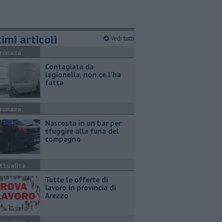
imi articoli
Vedi tutti
ronaca
Contagiata da
legionella, non ce l'ha
fatta
ronaca
Nascosta in un bar per
sfuggire alla furia del
compagno
ttualità
​Tutte le offerte di
lavoro in provincia di
Arezzo