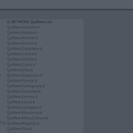
IL NETWORK QuiNews.net
QuiNewsAbetone.it
QuiNewsAmiata.it
QuiNewsAnimali.it
QuiNewsArezzo.it
QuiNewsCasentino.it
QuiNewsCecina.it
QuiNewsChianti.it
QuiNewsCuoio.it
QuiNewsElba.it
i
QuiNewsEmpolese.it
QuiNewsFirenze.it
QuiNewsGarfagnana.it
QuiNewsGrosseto.it
QuiNewsLivorno.it
QuiNewsLucca.it
QuiNewsLunigiana.it
QuiNewsMaremma.it
QuiNewsMassaCarrara.it
ATTE
QuiNewsMugello.it
QuiNewsPisa.it