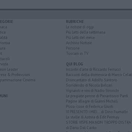
EGORIE
RUBRICHE
naca
Le notizie di oggi
tica
Più Letti della settimana
alità
Più Letti del mese
nomia
Archivio Notizie
ura
Persone
rt
Toscani in TV
tacoli
rviste
QUI BLOG
nion Leader
Incontri d'arte di Riccardo Ferrucci
rese & Professioni
Racconti della domenica di Marco Celat
grammazione Cinema
Disincantato di Adolfo Santoro
Sorridendo di Nicola Belcari
Vignaioli e vini di Nadio Stronchi
MUNI
Le pregiate penne di Pierantonio Pardi
Pagine allegre di Gianni Micheli
Psico-cose di Federica Giusti
VI PRESENTO I MIEI... di Dino Fiumalbi
Le stelle di Astrea di Edit Permay
STORIE VISPE MA NON TROPPO DISTR
di Dario Dal Canto